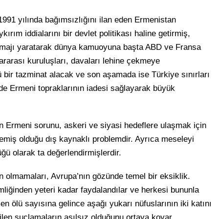
991 yılında bağımsızlığını ilan eden Ermenistan
rım iddialarını bir devlet politikası haline getirmiş,
 imajı yaratarak dünya kamuoyuna başta ABD ve Fransa
lararası kuruluşları, davaları lehine çekmeye
ü bir tazminat alacak ve son aşamada ise Türkiye sınırları
zde Ermeni topraklarının iadesi sağlayarak büyük
an Ermeni sorunu, askeri ve siyasi hedeflere ulaşmak için
lemiş olduğu dış kaynaklı problemdir. Ayrıca meseleyi
üğü olarak ta değerlendirmişlerdir.
iyan olmamaları, Avrupa’nın gözünde temel bir eksiklik.
mliğinden yeteri kadar faydalandılar ve herkesi bununla
len ölü sayısına gelince aşağı yukarı nüfuslarının iki katını
ilen suçlamaların asılsız olduğunu ortaya koyar.