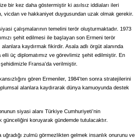
 bir kez daha göstermiştir ki asılsız iddiaları ileri
an, vicdan ve hakkaniyet duygusundan uzak olmak gerekir.
siyasi çalışmalarının temelini terör oluşturmaktadır. 1973
ımızı şehit edilmesi ile başlayan son Ermeni terör
 alanlara kaydırmak fikirdir. Asala adlı örgüt alanında
elli üç diplomatımız ve görevlimiz şehit edilmiştir. En
 şehidimizle Fransa’da verilmiştir.
kansızlığını gören Ermeniler, 1984’ten sonra stratejilerini
 toplumsal alanlara kaydırarak dünya kamuoyunda destek
nunun siyasi alanı Türkiye Cumhuriyeti’nin
k günceliğini koruyarak gündemde tutulacaktır.
ca uğradığı zulmü görmezlikten gelmek insanlık onurunu ve