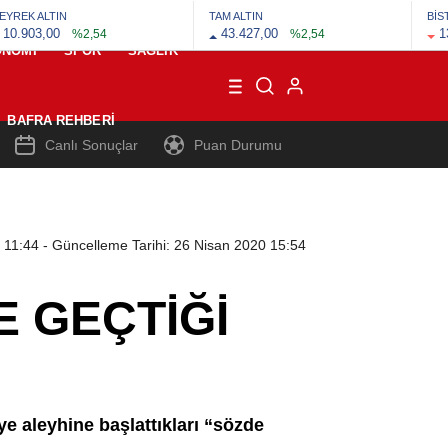
EYREK ALTIN
TAM ALTIN
BİS
10.903,00
43.427,00
1
%2,54
%2,54
ONOMI
SPOR
SAĞLIK
BAFRA REHBERI
Canlı Sonuçlar
Puan Durumu
 11:44
- Güncelleme Tarihi: 26 Nisan 2020 15:54
E GEÇTİĞİ
iye aleyhine başlattıkları “sözde