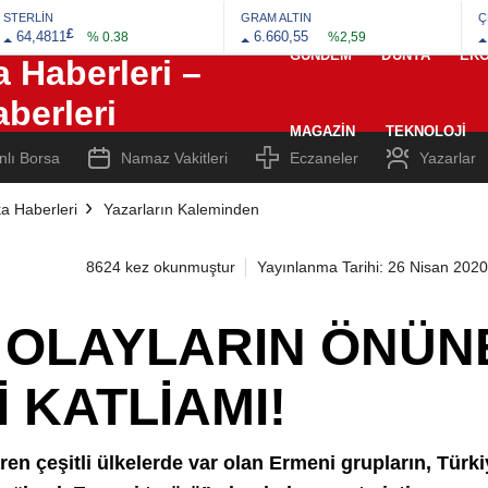
STERLİN
GRAM ALTIN
Ç
£
64,4811
6.660,55
% 0.38
%2,59
GÜNDEM
DÜNYA
EK
MAGAZIN
TEKNOLOJI
nlı Borsa
Namaz Vakitleri
Eczaneler
Yazarlar
a Haberleri
Yazarların Kaleminden
8624 kez okunmuştur
Yayınlanma Tarihi: 26 Nisan 2020
, OLAYLARIN ÖNÜN
 KATLİAMI!
ibaren çeşitli ülkelerde var olan Ermeni grupların, Türk