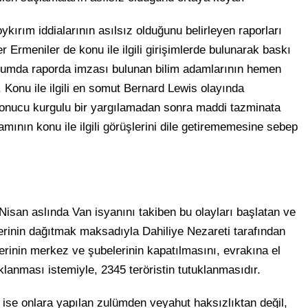
ykırım iddialarının asılsız olduğunu belirleyen raporları
 Ermeniler de konu ile ilgili girişimlerde bulunarak baskı
urumda raporda imzası bulunan bilim adamlarının hemen
 Konu ile ilgili en somut Bernard Lewis olayında
 sonucu kurgulu bir yargılamadan sonra maddi tazminata
mının konu ile ilgili görüşlerini dile getirememesine sebep
4 Nisan aslında Van isyanını takiben bu olayları başlatan ve
erinin dağıtmak maksadıyla Dahiliye Nezareti tarafından
erinin merkez ve şubelerinin kapatılmasını, evrakına el
lanması istemiyle, 2345 teröristin tutuklanmasıdır.
i ise onlara yapılan zulümden veyahut haksızlıktan değil,