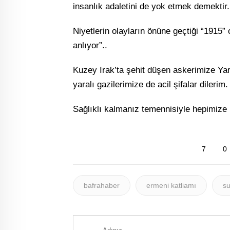
insanlık adaletini de yok etmek demektir.
Niyetlerin olayların önüne geçtiği “1915” 
anlıyor”..
Kuzey Irak’ta şehit düşen askerimize Yar
yaralı gazilerimize de acil şifalar dilerim.
Sağlıklı kalmanız temennisiyle hepimize 
7
0
bafrahaber
ermeni katliamı
su