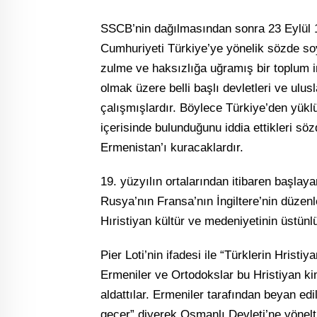
SSCB’nin dağılmasından sonra 23 Eylül 1
Cumhuriyeti Türkiye’ye yönelik sözde soykı
zulme ve haksızlığa uğramış bir toplum
olmak üzere belli başlı devletleri ve ulus
çalışmışlardır. Böylece Türkiye’den yükl
içerisinde bulunduğunu iddia ettikleri sö
Ermenistan’ı kuracaklardır.
19. yüzyılın ortalarından itibaren başlay
Rusya’nın Fransa’nın İngiltere’nin düzen
Hıristiyan kültür ve medeniyetinin üstünl
Pier Loti’nin ifadesi ile “Türklerin Hrist
Ermeniler ve Ortodokslar bu Hristiyan ki
aldattılar. Ermeniler tarafından beyan edi
geçer” diyerek Osmanlı Devleti’ne yönelt