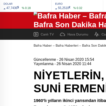
DOLAR
EURO
$
€
47,7436
55,2510
% 0.18
% 0.32
Canlı TV
Hava Durumu
Ca
Bafra Haber – Bafra Haberleri – Bafra Son Dakik
Güncellenme - 26 Nisan 2020 15:54
Yayınlanma - 26 Nisan 2020 11:44
NİYETLERİN
SUNİ ERMENİ
1960’lı yılların ikinci yarısından it