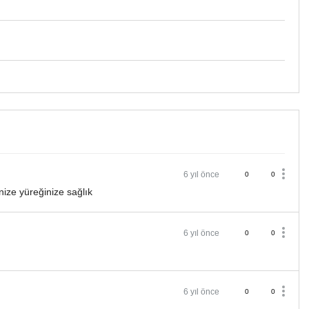
6 yıl önce
0
0
nize yüreğinize sağlık
6 yıl önce
0
0
6 yıl önce
0
0