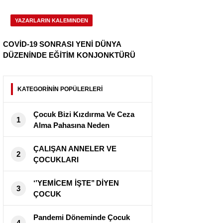
YAZARLARIN KALEMINDEN
COVİD-19 SONRASI YENİ DÜNYA
DÜZENİNDE EĞİTİM KONJONKTÜRÜ
KATEGORİNİN POPÜLERLERİ
Çocuk Bizi Kızdırma Ve Ceza
1
Alma Pahasına Neden
Yaramazlık Yapar?
ÇALIŞAN ANNELER VE
2
ÇOCUKLARI
‘’YEMİCEM İŞTE’’ DİYEN
3
ÇOCUK
Pandemi Döneminde Çocuk
4