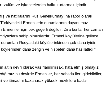
rı zulüm ve işkencelerden halkı kurtarmak içindir.
ş ve hatıralarını Rus Genelkurmayı’na rapor olarak
Türkiye’deki Ermenilerin durumlarının dayanılmaz
n Ermeniler için pek geçerli değildir. Zira bunlar her zaman
 imtiyazlara sahip olmuşlardır. Ermeni köylülerine gelince,
en, durumları Rusya’daki köylülerinkinden çok daha iyidir.
köylerinden daha zengin ve nispeten daha hasılatlıdır”
 altın devri olarak vasıflandırırsak, hata etmiş olmayız
ydığımız bu devirde Ermeniler, her sahada ileri gidebildiler,
ini ve itimadını kazanarak yüksek mevkilere kadar