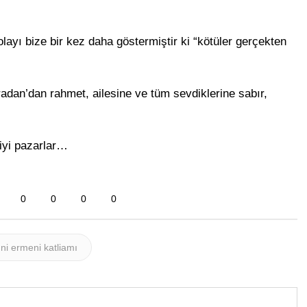
olayı bize bir kez daha göstermiştir ki “kötüler gerçekten
adan’dan rahmet, ailesine ve tüm sevdiklerine sabır,
iyi pazarlar…
0
0
0
0
ni ermeni katliamı