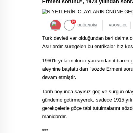
Ermeni sorunu”, 1973 yılından sonra
10
BEĞENDİM
ABONE OL
Türk devleti var olduğundan beri daima o
Asırlardır süregelen bu entrikalar hız k
1960’lı yılların ikinci yarısından itibaren
aleyhine başlattıkları “sözde Ermeni soru
devam etmiştir.
Tarih boyunca sayısız göç ve sürgün olay
gündeme getirmeyerek, sadece 1915 yılın
gerekçelerle göçe tabi tutulmalarını sözd
manidardır.
***