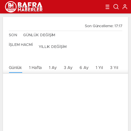
Son Güncelleme: 17:17
SON
GÜNLÜK DEĞİŞİM
İŞLEM HACMİ
YILLIK DEĞİŞİM
Günlük
1 Hafta
1 Ay
3 Ay
6 Ay
1 Yıl
3 Yıl
5 Y