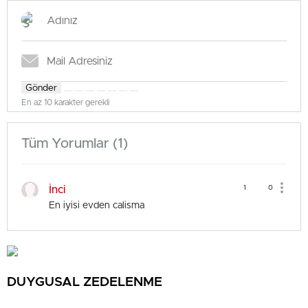
Gönder
En az 10 karakter gerekli
Tüm Yorumlar (1)
İnci
1
0
En iyisi evden calisma
DUYGUSAL ZEDELENME