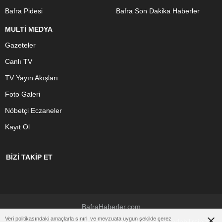
Bafra Pidesi
Bafra Son Dakika Haberler
MULTİ MEDYA
Gazeteler
Canlı TV
TV Yayın Akışları
Foto Galeri
Nöbetçi Eczaneler
Kayıt Ol
BİZİ TAKİP ET
BafraHaberler.com
Veri politikasındaki amaçlarla sınırlı ve mevzuata uygun şekilde çerez
Çerezler ile ilgili bilgi için
Çerez Politikamızı
ziyaret edebilirsiniz.