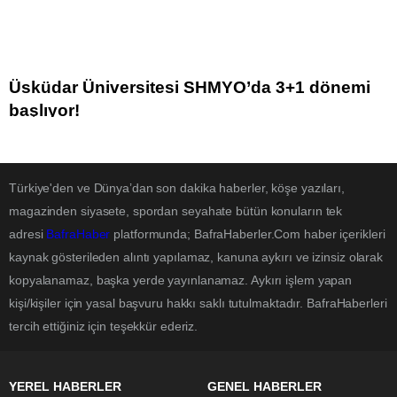
Üsküdar Üniversitesi SHMYO’da 3+1 dönemi
başlıyor!
Türkiye'den ve Dünya’dan son dakika haberler, köşe yazıları,
magazinden siyasete, spordan seyahate bütün konuların tek
adresi
BafraHaber
platformunda; BafraHaberler.Com haber içerikleri
kaynak gösterileden alıntı yapılamaz, kanuna aykırı ve izinsiz olarak
kopyalanamaz, başka yerde yayınlanamaz. Aykırı işlem yapan
kişi/kişiler için yasal başvuru hakkı saklı tutulmaktadır. BafraHaberleri
tercih ettiğiniz için teşekkür ederiz.
YEREL HABERLER
GENEL HABERLER