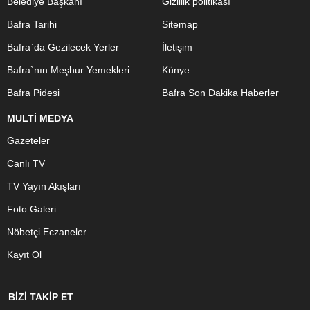
Belediye Başkanı
Gizlilik politikası
Bafra Tarihi
Sitemap
Bafra`da Gezilecek Yerler
İletişim
Bafra`nın Meşhur Yemekleri
Künye
Bafra Pidesi
Bafra Son Dakika Haberler
MULTİ MEDYA
Gazeteler
Canlı TV
TV Yayın Akışları
Foto Galeri
Nöbetçi Eczaneler
Kayıt Ol
BİZİ TAKİP ET