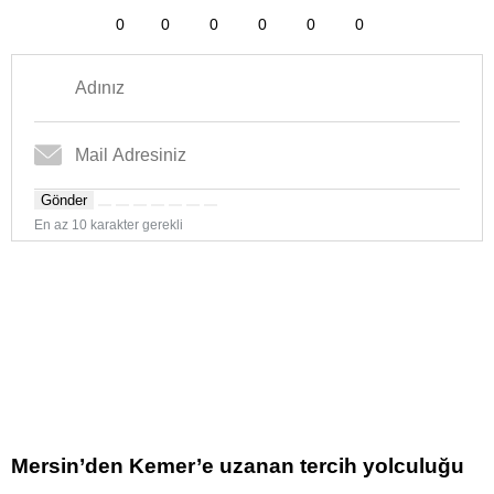
0
0
0
0
0
0
Gönder
En az 10 karakter gerekli
Mersin’den Kemer’e uzanan tercih yolculuğu