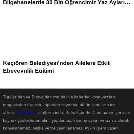
Bilgehanelerde 30 Bin Öğrencimiz Yaz Aylarını
Bizimle Birlikte Geçiriyor”
Keçiören Belediyesi’nden Ailelere Etkili
Ebeveynlik Eğitimi
Türkiye'den ve Dünya’dan son dakika haberler, köşe yazıları,
magazinden siyasete, spordan seyahate bütün konuların tek
adresi
BafraHaber
platformunda; BafraHaberler.Com haber içerikleri
kaynak gösterileden alıntı yapılamaz, kanuna aykırı ve izinsiz olarak
kopyalanamaz, başka yerde yayınlanamaz. Aykırı işlem yapan