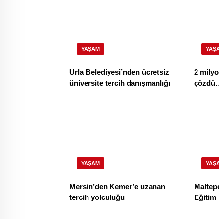
YAŞAM
YAŞ
Urla Belediyesi’nden ücretsiz
2 milyo
üniversite tercih danışmanlığı
çözdü
YAŞAM
YAŞ
Mersin’den Kemer’e uzanan
Maltep
tercih yolculuğu
Eğitim 
yüzde 