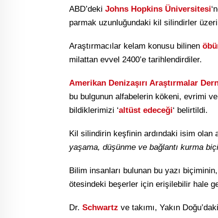
ABD’deki
Johns Hopkins Üniversitesi
‘
parmak uzunluğundaki kil silindirler üzer
Araştırmacılar kelam konusu bilinen
öbür
milattan evvel 2400’e tarihlendirdiler.
Amerikan Denizaşırı Araştırmalar Der
bu bulgunun alfabelerin kökeni, evrimi ve
bildiklerimizi ‘
altüst edeceği
‘ belirtildi.
Kil silindirin keşfinin ardındaki isim olan
yaşama, düşünme ve bağlantı kurma biçim
Bilim insanları bulunan bu yazı biçiminin
ötesindeki beşerler için erişilebilir hale g
Dr.
Schwartz
ve takımı, Yakın Doğu’daki 