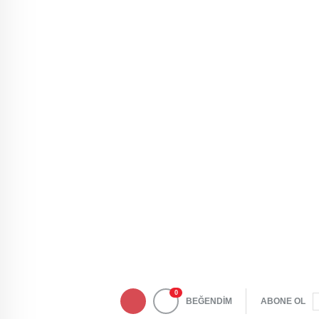
0
BEĞENDİM
ABONE OL