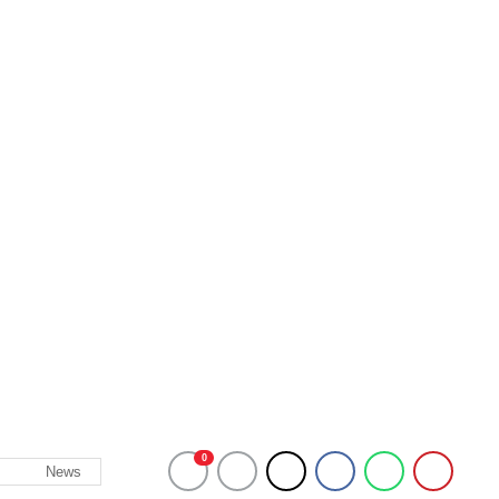
0
News