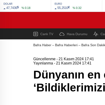
DOLAR
EURO
$
€
47,7436
55,2510
% 0.18
% 0.32
Canlı TV
Hava Durumu
Ca
Bafra Haber – Bafra Haberleri – Bafra Son Dakik
Güncellenme - 21 Kasım 2024 17:41
Yayınlanma - 21 Kasım 2024 17:41
Dünyanın en e
‘Bildiklerimiz