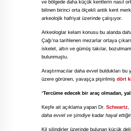
ve bölgede daha küçük kentlerin nasıl orta
bilinen birinci orta ölçekli antik kent mer
arkeolojik hafriyat üzerinde çalışıyor.
Arkeologlar kelam konusu bu alanda daha
Çağı’na tarihlenen mezarlar ortaya çıka
iskelet, altın ve gümüş takılar, bozulma
bulunmuştu.
Araştırmacılar daha evvel buldukları bu y
üzere görünen, yavaşça pişirilmiş
dört ki
‘Tercüme edecek bir araç olmadan, yal
Keşfe ait açıklama yapan Dr.
Schwartz
, 
daha evvel ve şimdiye kadar hayal ettiğim
Kil silindirler üzerinde bulunan küçük del