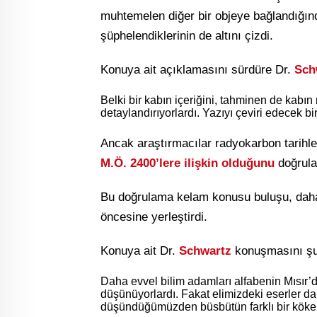
muhtemelen diğer bir objeye bağlandığınd
şüphelendiklerinin de altını çizdi.
Konuya ait açıklamasını sürdüre Dr.
Sch
Belki bir kabın içeriğini, tahminen de kabın
detaylandırıyorlardı. Yazıyı çeviri edecek b
Ancak araştırmacılar radyokarbon tarihle
M.Ö. 2400’lere ilişkin olduğunu
doğrula
Bu doğrulama kelam konusu buluşu, daha e
öncesine yerleştirdi.
Konuya ait Dr.
Schwartz
konuşmasını şu 
Daha evvel bilim adamları alfabenin Mısır’d
düşünüyorlardı. Fakat elimizdeki eserler dah
düşündüğümüzden büsbütün farklı bir köken