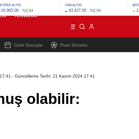
EYREK ALTIN
TAM ALTIN
BİS
10.903,00
43.427,00
1
%2,54
%2,54
ZIN
TEKNOLOJI
Canlı Sonuçlar
Puan Durumu
 17:41
- Güncelleme Tarihi: 21 Kasım 2024 17:41
uş olabilir: