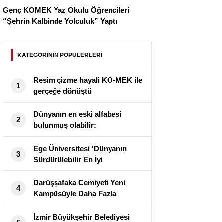
Genç KOMEK Yaz Okulu Öğrencileri
“Şehrin Kalbinde Yolculuk” Yaptı
KATEGORİNİN POPÜLERLERİ
⁠Resim çizme hayali KO-MEK ile
1
gerçeğe dönüştü
Dünyanın en eski alfabesi
2
bulunmuş olabilir:
‘Bildiklerimizi altüst edecek’
Ege Üniversitesi ‘Dünyanın
3
Sürdürülebilir En İyi
Üniversiteleri’ arasında yer aldı
Darüşşafaka Cemiyeti Yeni
4
Kampüsüyle Daha Fazla
Çocuğun Geleceğini
Aydınlatacak
İzmir Büyükşehir Belediyesi