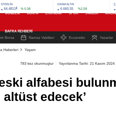
STERLİN
GRAM ALTIN
Ç
£
64,4811
6.660,55
% 0.38
%2,59
GÜNDEM
DÜNYA
EKONOMI
SPOR
SAĞLIK
MAGA
BAFRA REHBERI
nlı Borsa
Namaz Vakitleri
Eczaneler
Yazarlar
a Haberleri
Yaşam
783 kez okunmuştur
Yayınlanma Tarihi: 21 Kasım 2024
ski alfabesi bulunm
i altüst edecek’