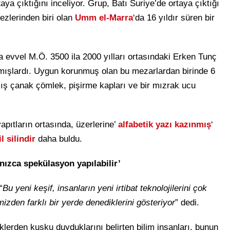
ya çıktığını inceliyor. Grup, Batı Suriye’de ortaya çıktığı
kezlerinden biri olan
Umm el-Marra
‘da 16 yıldır süren bir
 evvel M.Ö. 3500 ila 2000 yılları ortasındaki Erken Tunç
rmışlardı. Uygun korunmuş olan bu mezarlardan birinde 6
mış çanak çömlek, pişirme kapları ve bir mızrak ucu
apıtların ortasında, üzerlerine’
alfabetik yazı kazınmış
‘
l silindir
daha buldu.
nızca spekülasyon yapılabilir’
“
Bu yeni keşif, insanların yeni irtibat teknolojilerini çok
izden farklı bir yerde denediklerini gösteriyor
” dedi.
iklerden kuşku duyduklarını belirten bilim insanları, bunun