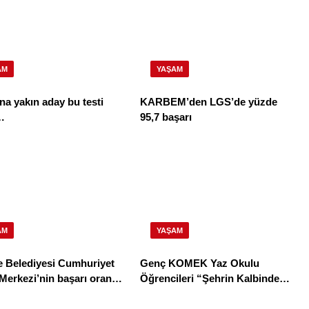
AM
YAŞAM
na yakın aday bu testi
KARBEM’den LGS’de yüzde
…
95,7 başarı
AM
YAŞAM
e Belediyesi Cumhuriyet
Genç KOMEK Yaz Okulu
Merkezi’nin başarı oranı
Öğrencileri “Şehrin Kalbinde
94,3
Yolculuk” Yaptı