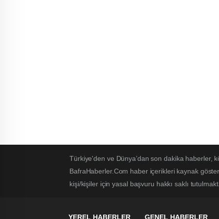
Türkiye'den ve Dünya’dan son dakika haberler, k
BafraHaberler.Com haber içerikleri kaynak göster
kişi/kişiler için yasal başvuru hakkı saklı tutulmakt
YEREL HABERLER
GENEL HABERLER