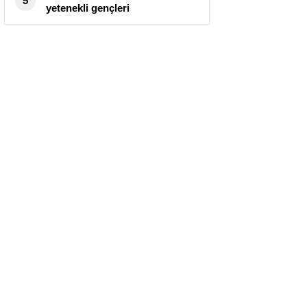
5
yetenekli gençleri
konservatuvar sınavlarına
hazırlıyor