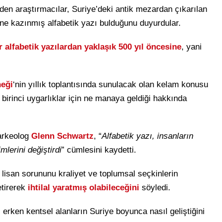
nden araştırmacılar, Suriye’deki antik mezardan çıkarılan
ine kazınmış alfabetik yazı bulduğunu duyurdular.
 alfabetik yazılardan yaklaşık 500 yıl öncesine
, yani
neği
‘nin yıllık toplantısında sunulacak olan kelam konusu
 birinci uygarlıklar için ne manaya geldiği hakkında
 arkeolog
Glenn Schwartz
, “
Alfabetik yazı, insanların
lerini değiştirdi
” cümlesini kaydetti.
, lisan sorununu kraliyet ve toplumsal seçkinlerin
etirerek
ihtilal yaratmış olabileceğini
söyledi.
erken kentsel alanların Suriye boyunca nasıl geliştiğini