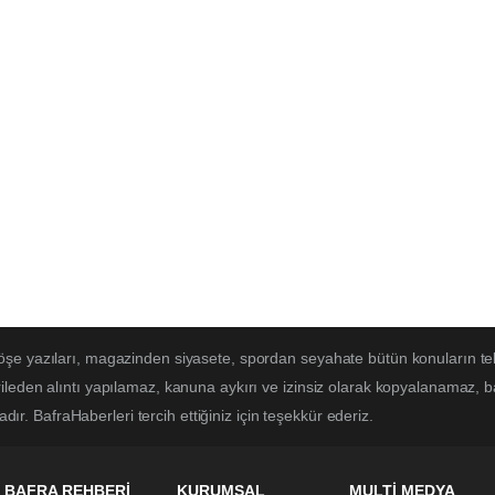
öşe yazıları, magazinden siyasete, spordan seyahate bütün konuların te
ileden alıntı yapılamaz, kanuna aykırı ve izinsiz olarak kopyalanamaz, 
adır. BafraHaberleri tercih ettiğiniz için teşekkür ederiz.
BAFRA REHBERİ
KURUMSAL
MULTİ MEDYA