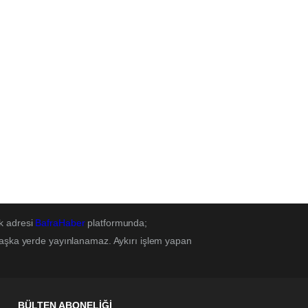
k adresi
BafraHaber
platformunda;
başka yerde yayınlanamaz. Aykırı işlem yapan
BÜLTEN ABONELİĞİ