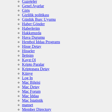
Gazeteler
Genel Ayarlar
Giriş
Gizlilik politikası
Günlük Burç Uyumu
Haber Gönder
Haberlerim
Hakkımızda
Hava Durumu
Hentbol İddaa Programı
Hisse Detay
Hisseler
İletişim
Kayıt Ol
Kripto Paralar
Kriptopara Detay
Künye
Log In
Maç Bilgisi
Maç Detay
Maç Forum
Maç İddaa
Maç İstatistik
manset
Member Directory