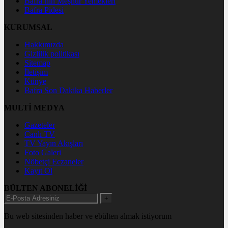
Bafra`nın Meşhur Yemekleri
Bafra Pidesi
KURUMSAL
Hakkımızda
Gizlilik politikası
Sitemap
İletişim
Künye
Bafra Son Dakika Haberler
MULTİ MEDYA
Gazeteler
Canlı TV
TV Yayın Akışları
Foto Galeri
Nöbetçi Eczaneler
Kayıt Ol
BÜLTEN ABONELİĞİ
+
Bu web sitesinden haber ve ebülten almak istiyorum