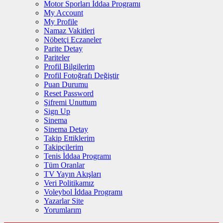
Motor Sporları İddaa Programı
My Account
My Profile
Namaz Vakitleri
Nöbetçi Eczaneler
Parite Detay
Pariteler
Profil Bilgilerim
Profil Fotoğrafı Değiştir
Puan Durumu
Reset Password
Şifremi Unuttum
Sign Up
Sinema
Sinema Detay
Takip Ettiklerim
Takipçilerim
Tenis İddaa Programı
Tüm Oranlar
TV Yayın Akışları
Veri Politikamız
Voleybol İddaa Programı
Yazarlar Site
Yorumlarım