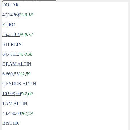
DOLAR
47,7436
$
% 0.18
EURO
55,2510
€
% 0.32
STERLİN
64,4811
£
% 0.38
GRAM ALTIN
6.660,55
%2,59
ÇEYREK ALTIN
10.909,00
%2,60
TAM ALTIN
Gündem
43.450,00
Dünya
%2,59
Ekonomi
BİST100
Spor
Sağlık