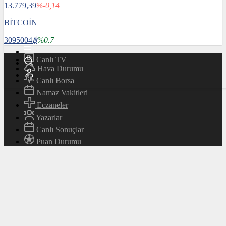
13.779,39
%-0,14
Magazin
Teknoloji
BİTCOİN
Bafra Rehberi
3095004
฿
%0.7
Canlı TV
Hava Durumu
Canlı Borsa
Namaz Vakitleri
Eczaneler
Yazarlar
Canlı Sonuçlar
Puan Durumu