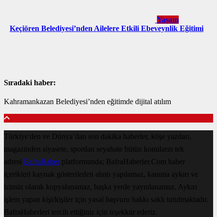
Yaşam
Keçiören Belediyesi’nden Ailelere Etkili Ebeveynlik Eğitimi
Sıradaki haber:
Kahramankazan Belediyesi’nden eğitimde dijital atılım
Türkiye'den ve Dünya’dan son dakika haberler, köşe yazıları,
magazinden siyasete, spordan seyahate bütün konuların tek
adresi
BafraHaber
platformunda; BafraHaberler.Com haber
içerikleri kaynak gösterileden alıntı yapılamaz, kanuna aykırı ve
izinsiz olarak kopyalanamaz, başka yerde yayınlanamaz. Aykırı
işlem yapan kişi/kişiler için yasal başvuru hakkı saklı tutulmaktadır.
BafraHaberleri tercih ettiğiniz için teşekkür ederiz.