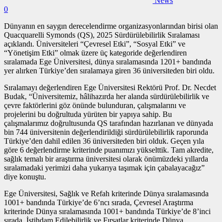
News
0
Dünyanın en saygın derecelendirme organizasyonlarından birisi olan
Quacquarelli Symonds (QS), 2025 Sürdürülebilirlik Sıralaması
açıklandı. Üniversiteleri “Çevresel Etki”, “Sosyal Etki” ve
“Yönetişim Etki” olmak üzere üç kategoride değerlendiren
sıralamada Ege Üniversitesi, dünya sıralamasında 1201+ bandında
yer alırken Türkiye’den sıralamaya giren 36 üniversiteden biri oldu.
Sıralamayı değerlendiren Ege Üniversitesi Rektörü Prof. Dr. Necdet
Budak, “Üniversitemiz, hâlihazırda her alanda sürdürülebilirlik ve
çevre faktörlerini göz önünde bulunduran, çalışmalarını ve
projelerini bu doğrultuda yürüten bir yapıya sahip. Bu
çalışmalarımız doğrultusunda QS tarafından hazırlanan ve dünyada
bin 744 üniversitenin değerlendirildiği sürdürülebilirlik raporunda
Türkiye’den dahil edilen 36 üniversiteden biri olduk. Geçen yıla
göre 6 değerlendirme kriterinde puanımızı yükselttik. Tam akredite,
sağlık temalı bir araştırma üniversitesi olarak önümüzdeki yıllarda
sıralamadaki yerimizi daha yukarıya taşımak için çabalayacağız”
diye konuştu.
Ege Üniversitesi, Sağlık ve Refah kriterinde Dünya sıralamasında
1001+ bandında Türkiye’de 6’ncı sırada, Çevresel Araştırma
kriterinde Dünya sıralamasında 1001+ bandında Türkiye’de 8’inci
sırada, İstihdam Edilebilirlik ve Fırsatlar kriterinde Dünya