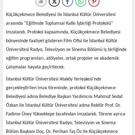
büyümesini sürdürürken, Türkiye’den geliştirilen
memnuniyet duyuyoruz. Önümüzdeki dönemde de
oyunları uluslararası oyuncularla buluşturmaya devam
erişilebilirliği en üst seviyeye çıkaracak yeni iş birlikleri
Küçükçekmece Belediyesi ile İstanbul Kültür Üniversitesi
ediyor.
ve yatırımlarla kullanıcılarımızın hayatını kolaylaştırmaya
arasında “Eğitimde Toplumsal Katkı İşbirliği Protokolü”
devam edeceğiz
” dedi.
imzalandı. Protokol kapsamında, Küçükçekmece Belediyesi
Kaynak: (BYZHA) Beyaz Haber Ajansı
bünyesinde faaliyet gösteren Film Ofisi ile İstanbul Kültür
“Beefull uygulamasından 10 binden fazla sokete
Üniversitesi Radyo, Televizyon ve Sinema Bölümü iş birliğinde
ulaşılabilecek”
eğitim programları, atölyeler, ortak projeler ve akademik
Beefull Büyümeden Sorumlu Genel Müdür
çalışmalar hayata geçirilecek.
Yardımcısı (CGO) Alper Arın
da “
Elektrikli araç
İstanbul Kültür Üniversitesi Ataköy Yerleşkesi’nde
kullanıcıları için geleceğin şarj deneyimi, hangi
operatörün istasyonunda olduklarını düşünmeden
gerçekleştirilen imza töreninde, protokol Küçükçekmece
araçlarını şarj edebildikleri bir yapı olacak. Zes ile
Belediyesi adına Belediye Başkan Yardımcısı Mahmut Sedat
gerçekleştirdiğimiz roaming entegrasyonu bu vizyonun
Özkan ile İstanbul Kültür Üniversitesi adına Rektör Prof. Dr.
önemli bir parçası. Kullanıcılarımız artık Beefull
Fadime Üney Yüksektepe tarafından imzalandı. Törene ayrıca
uygulaması üzerinden 10 binden fazla sokete
İstanbul Kültür Üniversitesi Radyo, Televizyon ve Sinema
erişebilecek ve çok daha geniş bir şarj ağına tek
Bölüm Başkanı Doç. Dr. Perihan Taş Öz ile Küçükçekmece