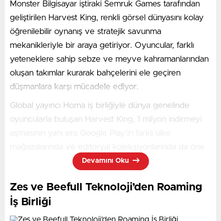
Monster Bilgisayar iştiraki Semruk Games tarafından
geliştirilen Harvest King, renkli görsel dünyasını kolay
öğrenilebilir oynanış ve stratejik savunma
mekanikleriyle bir araya getiriyor. Oyuncular, farklı
yeteneklere sahip sebze ve meyve kahramanlarından
oluşan takımlar kurarak bahçelerini ele geçiren
düşmanlara karşı mücadele ediyor.
Global yayıncı Homa iş birliğiyle dünya genelinde
oyuncularla buluşan Harvest King, 1 milyon indirmeyi
aşmasının yanı sıra Google Play’in farklı ülke
mağazalarında ve editoryal koleksiyonlarında da öne
çıkarılarak uluslararası görünürlüğünü artırdı.
Devamını Oku
Strateji ve eğlenceyi bir araya getiriyor
Zes ve Beefull Teknoloji’den Roaming
Harvest King, kule savunma mekaniklerini dinamik
İş Birliği
oynanışla bir araya getirerek oyunculara her bölümde