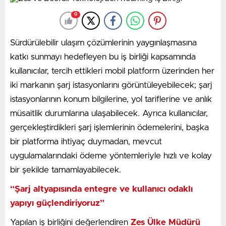
farklı karakterlerden oluşan takımlar kurma,
0
karakterlerini birleştirerek güçlendirme ve değişen
düşman yapılarına karşı farklı savunma stratejileri
Sürdürülebilir ulaşım çözümlerinin yaygınlaşmasına
geliştirme imkânı sunuyor. Her karakterin kendine
katkı sunmayı hedefleyen bu iş birliği kapsamında
özgü saldırı ve savunma yeteneklerine sahip olması,
kullanıcılar, tercih ettikleri mobil platform üzerinden her
oyuncuların yalnızca güçlerini değil, takım
iki markanın şarj istasyonlarını görüntüleyebilecek; şarj
kompozisyonlarını ve sahadaki konumlandırmalarını da
istasyonlarının konum bilgilerine, yol tariflerine ve anlık
stratejik şekilde yönetmesini gerektiriyor.
müsaitlik durumlarına ulaşabilecek. Ayrıca kullanıcılar,
Kolay öğrenilebilir oyun yapısını derinleşen stratejik
gerçekleştirdikleri şarj işlemlerinin ödemelerini, başka
mekaniklerle buluşturan kule savunma türündeki
bir platforma ihtiyaç duymadan, mevcut
Harvest King, hem kısa süreli mobil oyun deneyimi
uygulamalarındaki ödeme yöntemleriyle hızlı ve kolay
arayan hem de uzun süre oynanabilir içerik arayan
bir şekilde tamamlayabilecek.
oyunculara hitap ediyor.
“Şarj altyapısında entegre ve kullanıcı odaklı
Bahçelerini geri almak için mücadele ediyorlar
yapıyı güçlendiriyoruz”
Harvest King’in hikâyesi, doğal yaşam alanlarını
Yapılan iş birliğini değerlendiren
Zes Ülke Müdürü