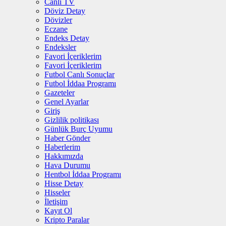
Canlı TV
Döviz Detay
Dövizler
Eczane
Endeks Detay
Endeksler
Favori İçeriklerim
Favori İçeriklerim
Futbol Canlı Sonuçlar
Futbol İddaa Programı
Gazeteler
Genel Ayarlar
Giriş
Gizlilik politikası
Günlük Burç Uyumu
Haber Gönder
Haberlerim
Hakkımızda
Hava Durumu
Hentbol İddaa Programı
Hisse Detay
Hisseler
İletişim
Kayıt Ol
Kripto Paralar