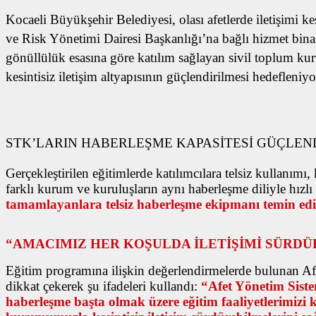
Kocaeli Büyükşehir Belediyesi, olası afetlerde iletişimi k
ve Risk Yönetimi Dairesi Başkanlığı’na bağlı hizmet bin
gönüllülük esasına göre katılım sağlayan sivil toplum kurulu
kesintisiz iletişim altyapısının güçlendirilmesi hedefleniyo
STK’LARIN HABERLEŞME KAPASİTESİ GÜÇLEN
Gerçekleştirilen eğitimlerde katılımcılara telsiz kullanım
farklı kurum ve kuruluşların aynı haberleşme diliyle hızlı
tamamlayanlara telsiz haberleşme ekipmanı temin edile
“AMACIMIZ HER KOŞULDA İLETİŞİMİ SÜRD
Eğitim programına ilişkin değerlendirmelerde bulunan Afe
dikkat çekerek şu ifadeleri kullandı:
“Afet Yönetim Sistem
haberleşme başta olmak üzere eğitim faaliyetlerimizi