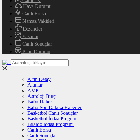
Canlı TV
Hava Durumu
Canlı Borsa
Namaz Vakitleri
Eczaneler
Yazarlar
Canlı Sonuçlar
Puan Durumu
Altın Detay
Altınlar
AMP
Astroloji Burç
Bafra Haber
Bafra Son Dakika Haberler
Basketbol Canlı Sonuçlar
Basketbol İddaa Programı
Bilardo İddaa Programı
Canlı Borsa
Canlı Sonuçlar