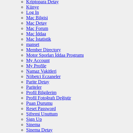
Kriptopara Detay
Künye
Log In
Maç Bilgisi
Maç Detay
Maç Forum
Maç İddaa
Maç İstatistik
manset
Member Directory
Motor Sporları İddaa Programı
My Account
My Profile
Namaz Vakitleri
Nöbetçi Eczaneler
Parite Detay
Pariteler
Profil Bilgilerim
Profil Fotoğrafı Değiştir
Puan Durumu
Reset Password
Şifremi Unuttum
Sign Up
Sinema
Sinema Detay