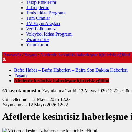
Takip Ettiklerim
Takipçilerim
Tenis İddaa Programı
Tüm Oranlar
TV Yayın Akışları
Veri Politikamız
Voleybol İddaa Programı
Yazarlar Site
Yorumlarım
Anasayfa
/
Yaşam
/
Afetlerde kesintisiz haberleşme için telsiz eğitimi
Bafra Haber – Bafra Haberleri – Bafra Son Dakika Haberleri
Yaşam
Afetlerde kesintisiz haberleşme için telsiz eğitimi
65 kez okunmuştur
Yayınlanma Tarihi: 12 Mayıs 2026 12:22
- Günc
Güncellenme - 12 Mayıs 2026 12:23
Yayınlanma - 12 Mayıs 2026 12:22
Afetlerde kesintisiz haberleşme i