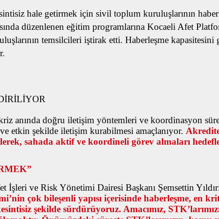
esintisiz hale getirmek için sivil toplum kuruluşlarının ha
asında düzenlenen eğitim programlarına Kocaeli Afet Platf
şlarının temsilcileri iştirak etti.
Haberleşme kapasitesini 
r.
DİRİLİYOR
ı, kriz anında doğru iletişim yöntemleri ve koordinasyon sür
 ve etkin şekilde iletişim kurabilmesi amaçlanıyor.
Akredite
rek, sahada aktif ve koordineli görev almaları hedefl
ÜRMEK”
t İşleri ve Risk Yönetimi Dairesi Başkanı Şemsettin Yıldı
i’nin çok bileşenli yapısı içerisinde haberleşme, en kr
 kesintisiz şekilde sürdürüyoruz. Amacımız, STK’larımı