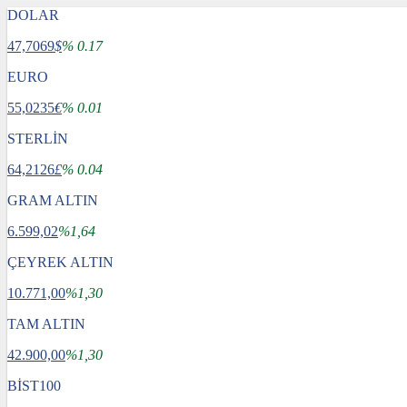
DOLAR
47,7069
$
% 0.17
EURO
55,0235
€
% 0.01
STERLİN
64,2126
£
% 0.04
GRAM ALTIN
6.599,02
%1,64
ÇEYREK ALTIN
10.771,00
%1,30
TAM ALTIN
42.900,00
%1,30
BİST100