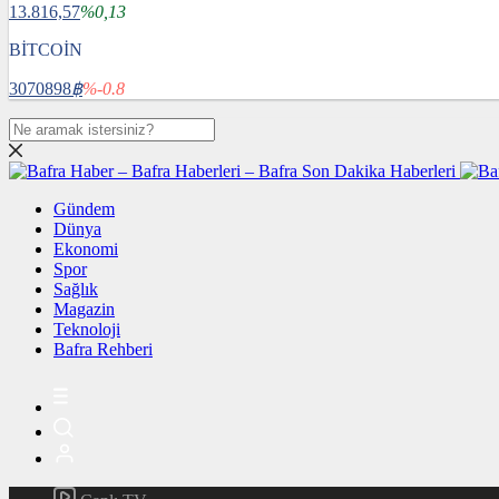
13.816,57
%0,13
BİTCOİN
3070898
฿
%-0.8
Gündem
Dünya
Ekonomi
Spor
Sağlık
Magazin
Teknoloji
Bafra Rehberi