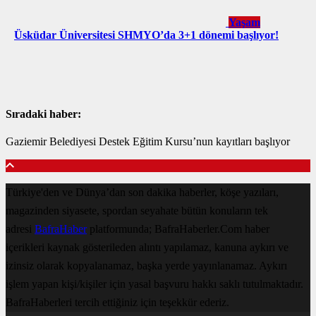
Yaşam
Üsküdar Üniversitesi SHMYO’da 3+1 dönemi başlıyor!
Sıradaki haber:
Gaziemir Belediyesi Destek Eğitim Kursu’nun kayıtları başlıyor
Türkiye'den ve Dünya’dan son dakika haberler, köşe yazıları,
magazinden siyasete, spordan seyahate bütün konuların tek
adresi
BafraHaber
platformunda; BafraHaberler.Com haber
içerikleri kaynak gösterileden alıntı yapılamaz, kanuna aykırı ve
izinsiz olarak kopyalanamaz, başka yerde yayınlanamaz. Aykırı
işlem yapan kişi/kişiler için yasal başvuru hakkı saklı tutulmaktadır.
BafraHaberleri tercih ettiğiniz için teşekkür ederiz.