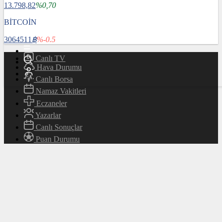
13.798,82
%0,70
Magazin
Teknoloji
BİTCOİN
Bafra Rehberi
3064511
฿
%-0.5
Canlı TV
Hava Durumu
Canlı Borsa
Namaz Vakitleri
Eczaneler
Yazarlar
Canlı Sonuçlar
Puan Durumu