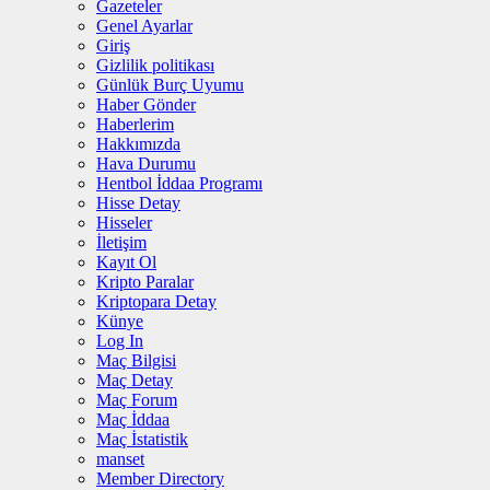
Gazeteler
Genel Ayarlar
Giriş
Gizlilik politikası
Günlük Burç Uyumu
Haber Gönder
Haberlerim
Hakkımızda
Hava Durumu
Hentbol İddaa Programı
Hisse Detay
Hisseler
İletişim
Kayıt Ol
Kripto Paralar
Kriptopara Detay
Künye
Log In
Maç Bilgisi
Maç Detay
Maç Forum
Maç İddaa
Maç İstatistik
manset
Member Directory