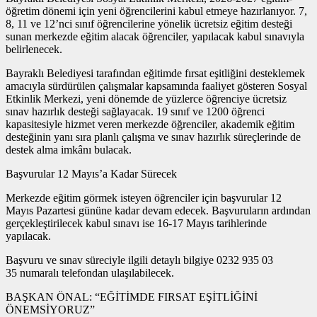
öğretim dönemi için yeni öğrencilerini kabul etmeye hazırlanıyor. 7,
8, 11 ve 12’nci sınıf öğrencilerine yönelik ücretsiz eğitim desteği
sunan merkezde eğitim alacak öğrenciler, yapılacak kabul sınavıyla
belirlenecek.
Bayraklı Belediyesi tarafından eğitimde fırsat eşitliğini desteklemek
amacıyla sürdürülen çalışmalar kapsamında faaliyet gösteren Sosyal
Etkinlik Merkezi, yeni dönemde de yüzlerce öğrenciye ücretsiz
sınav hazırlık desteği sağlayacak. 19 sınıf ve 1200 öğrenci
kapasitesiyle hizmet veren merkezde öğrenciler, akademik eğitim
desteğinin yanı sıra planlı çalışma ve sınav hazırlık süreçlerinde de
destek alma imkânı bulacak.
Başvurular 12 Mayıs’a Kadar Sürecek
Merkezde eğitim görmek isteyen öğrenciler için başvurular 12
Mayıs Pazartesi gününe kadar devam edecek. Başvuruların ardından
gerçekleştirilecek kabul sınavı ise 16-17 Mayıs tarihlerinde
yapılacak.
Başvuru ve sınav süreciyle ilgili detaylı bilgiye 0232 935 03
35 numaralı telefondan ulaşılabilecek.
BAŞKAN ÖNAL: “EĞİTİMDE FIRSAT EŞİTLİĞİNİ
ÖNEMSİYORUZ”