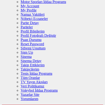
Motor Sporları İddaa Programı
My Account
My Profile
Namaz Vakitleri
Nöbetçi Eczaneler
Parite Detay
Pariteler
Profil Bilgilerim
Profil Fotoğrafı Değiştir
Puan Durumu
Reset Password
Şifremi Unuttum
Sign Up
Sinema
Sinema Detay
Takip Ettiklerim
Takipçilerim
Tenis İddaa Programı
Tüm Oranlar
TV Yayın Akışları
Veri Politikamız
Voleybol İddaa Programı
Yazarlar Site
Yorumlarım