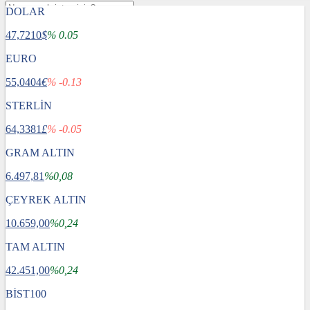
DOLAR
47,7210
$
% 0.05
EURO
55,0404
€
% -0.13
STERLİN
64,3381
£
% -0.05
GRAM ALTIN
6.497,81
%0,08
ÇEYREK ALTIN
10.659,00
%0,24
TAM ALTIN
Gündem
42.451,00
Dünya
%0,24
Ekonomi
BİST100
Spor
Sağlık