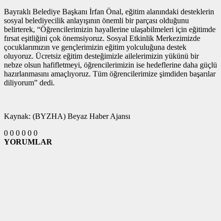
Bayraklı Belediye Başkanı İrfan Önal, eğitim alanındaki desteklerin
sosyal belediyecilik anlayışının önemli bir parçası olduğunu
belirterek, “Öğrencilerimizin hayallerine ulaşabilmeleri için eğitimde
fırsat eşitliğini çok önemsiyoruz. Sosyal Etkinlik Merkezimizde
çocuklarımızın ve gençlerimizin eğitim yolculuğuna destek
oluyoruz. Ücretsiz eğitim desteğimizle ailelerimizin yükünü bir
nebze olsun hafifletmeyi, öğrencilerimizin ise hedeflerine daha güçlü
hazırlanmasını amaçlıyoruz. Tüm öğrencilerimize şimdiden başarılar
diliyorum” dedi.
Kaynak: (BYZHA) Beyaz Haber Ajansı
0
0
0
0
0
0
YORUMLAR