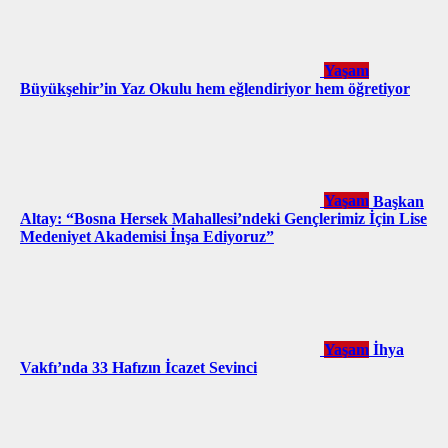
Yaşam
Büyükşehir’in Yaz Okulu hem eğlendiriyor hem öğretiyor
Yaşam
Başkan
Altay: “Bosna Hersek Mahallesi’ndeki Gençlerimiz İçin Lise
Medeniyet Akademisi İnşa Ediyoruz”
Yaşam
İhya
Vakfı’nda 33 Hafızın İcazet Sevinci