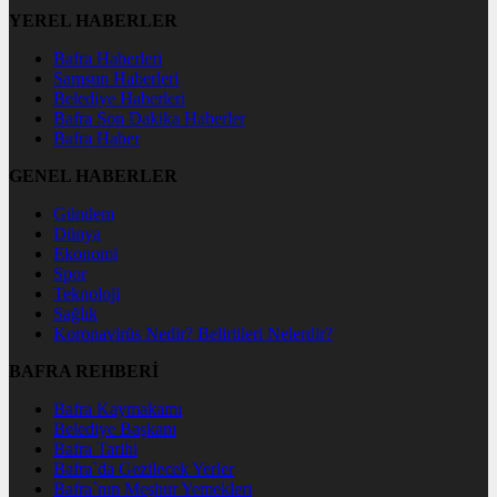
YEREL HABERLER
Bafra Haberleri
Samsun Haberleri
Belediye Haberleri
Bafra Son Dakika Haberler
Bafra Haber
GENEL HABERLER
Gündem
Dünya
Ekonomi
Spor
Teknoloji
Sağlık
Koronavirüs Nedir? Belirtileri Nelerdir?
BAFRA REHBERİ
Bafra Kaymakamı
Belediye Başkanı
Bafra Tarihi
Bafra`da Gezilecek Yerler
Bafra`nın Meşhur Yemekleri