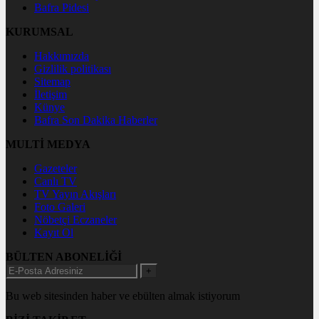
Bafra Pidesi
KURUMSAL
Hakkımızda
Gizlilik politikası
Sitemap
İletişim
Künye
Bafra Son Dakika Haberler
MULTİ MEDYA
Gazeteler
Canlı TV
TV Yayın Akışları
Foto Galeri
Nöbetçi Eczaneler
Kayıt Ol
BÜLTEN ABONELİĞİ
+
Bu web sitesinden haber ve ebülten almak istiyorum