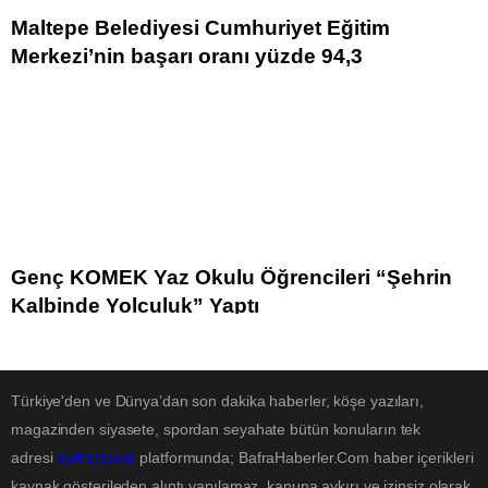
Maltepe Belediyesi Cumhuriyet Eğitim
Merkezi’nin başarı oranı yüzde 94,3
Genç KOMEK Yaz Okulu Öğrencileri “Şehrin
Kalbinde Yolculuk” Yaptı
Türkiye'den ve Dünya’dan son dakika haberler, köşe yazıları,
magazinden siyasete, spordan seyahate bütün konuların tek
adresi
BafraHaber
platformunda; BafraHaberler.Com haber içerikleri
kaynak gösterileden alıntı yapılamaz, kanuna aykırı ve izinsiz olarak