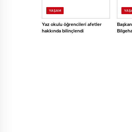
YAŞAM
YAŞ
Yaz okulu öğrencileri afetler
Başkan
hakkında bilinçlendi
Bilgeh
Öğrencimi
Birlikt