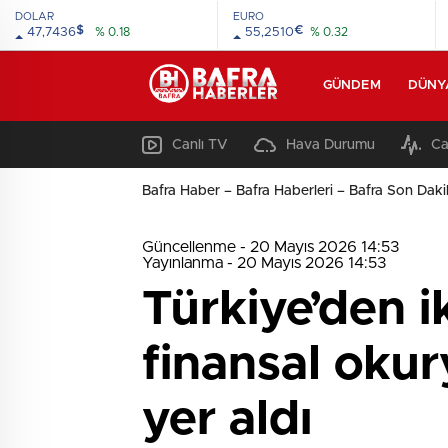
DOLAR
EURO
$
€
47,7436
% 0.18
55,2510
% 0.32
GÜNDEM
DÜNY
Canlı TV
Hava Durumu
Ca
Bafra Haber – Bafra Haberleri – Bafra Son Daki
Güncellenme - 20 Mayıs 2026 14:53
Yayınlanma - 20 Mayıs 2026 14:53
Türkiye’den i
finansal okur
yer aldı