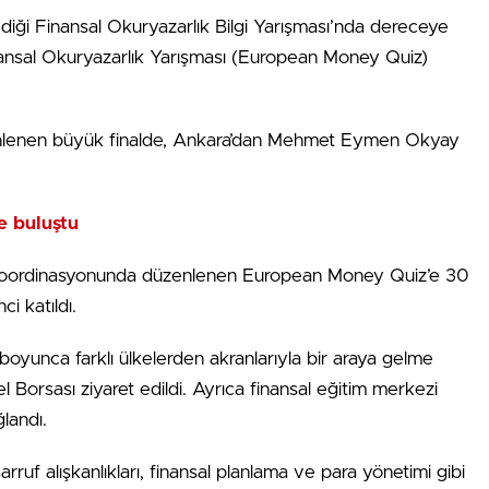
ediği Finansal Okuryazarlık Bilgi Yarışması’nda dereceye
inansal Okuryazarlık Yarışması (European Money Quiz)
zenlenen büyük finalde, Ankara’dan Mehmet Eymen Okyay
e buluştu
koordinasyonunda düzenlenen European Money Quiz’e 30
i katıldı.
k boyunca farklı ülkelerden akranlarıyla bir araya gelme
 Borsası ziyaret edildi. Ayrıca finansal eğitim merkezi
ğlandı.
rruf alışkanlıkları, finansal planlama ve para yönetimi gibi