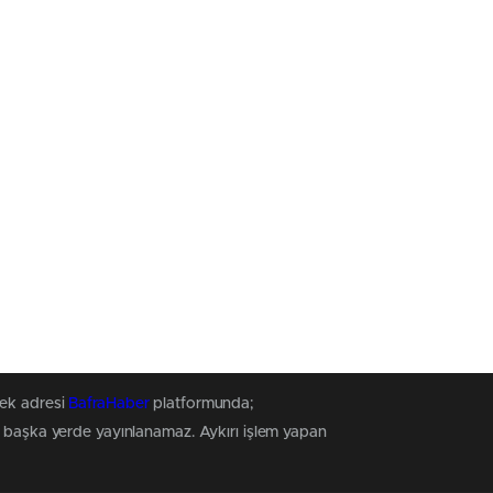
tek adresi
BafraHaber
platformunda;
z, başka yerde yayınlanamaz. Aykırı işlem yapan