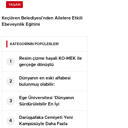
YAŞAM
Keçiören Belediyesi’nden Ailelere Etkili
Ebeveynlik Eğitimi
KATEGORİNİN POPÜLERLERİ
⁠Resim çizme hayali KO-MEK ile
1
gerçeğe dönüştü
Dünyanın en eski alfabesi
2
bulunmuş olabilir:
‘Bildiklerimizi altüst edecek’
Ege Üniversitesi ‘Dünyanın
3
Sürdürülebilir En İyi
Üniversiteleri’ arasında yer aldı
Darüşşafaka Cemiyeti Yeni
4
Kampüsüyle Daha Fazla