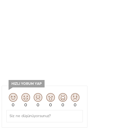
HIZLI YORUM YAP
0
0
0
0
0
0