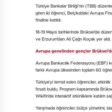
Türkiye Bankalar Birliği’nin (TBB) düzenl
giren iki öğrenci, Belçika’daki Avrupa F
finaline katıldı.
18-19 Mayıs tarihlerinde Brüksel’de dü
ve Erzurum’dan Ali Çağrı Koçak yer aldı.
Avrupa genelinden gençler Brüksel’d
Avrupa Bankacılık Federasyonu (EBF) 
farklı Avrupa ülkesinden toplam 60 öğrenc
Türkiye’yi temsil eden öğrenciler, etkinli
fırsatı buldu. Program kapsamında Brüksel
Wikifin’de interaktif etkinliklere katılım sa
Yarışmada öğrenciler, bütçe yönetimi, tasa