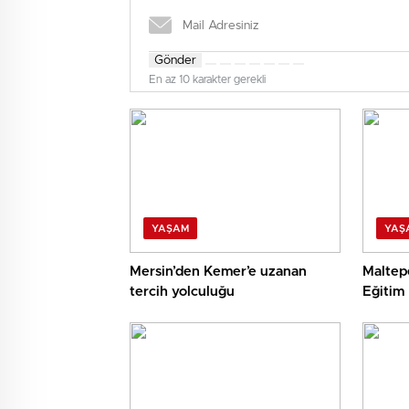
Gönder
En az 10 karakter gerekli
YAŞAM
YAŞ
Mersin’den Kemer’e uzanan
Maltep
tercih yolculuğu
Eğitim 
yüzde 