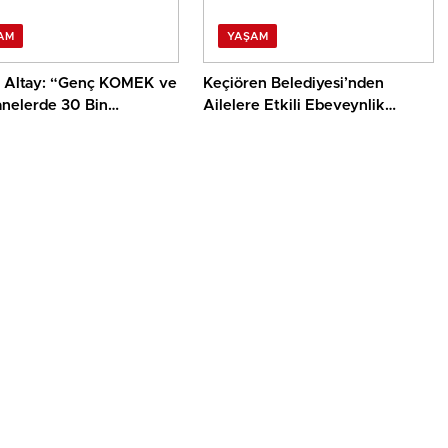
AM
YAŞAM
 Altay: “Genç KOMEK ve
Keçiören Belediyesi’nden
anelerde 30 Bin
Ailelere Etkili Ebeveynlik
z Yaz Aylarını Bizimle
Eğitimi
e Geçiriyor”