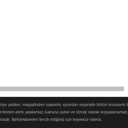
köşe yazıları, magazinden siyasete, spordan seyahate bütün konuların 
rileden alıntı yapılamaz, kanuna aykırı ve izinsiz olarak kopyalanama
ktadır. BafraHaberleri tercih ettiğiniz için teşekkür ederiz.