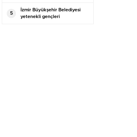
Çocuğun Geleceğini
Aydınlatacak
İzmir Büyükşehir Belediyesi
5
yetenekli gençleri
konservatuvar sınavlarına
hazırlıyor