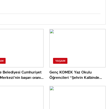
AM
YAŞAM
e Belediyesi Cumhuriyet
Genç KOMEK Yaz Okulu
Merkezi’nin başarı oranı
Öğrencileri “Şehrin Kalbinde
94,3
Yolculuk” Yaptı