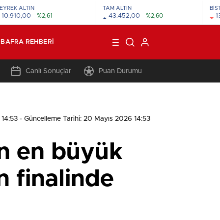
EYREK ALTIN
TAM ALTIN
BİS
10.910,00
%2,61
43.452,00
%2,60
1
BAFRA REHBERI
Canlı Sonuçlar
Puan Durumu
 14:53
- Güncelleme Tarihi: 20 Mayıs 2026 14:53
ın en büyük
n finalinde