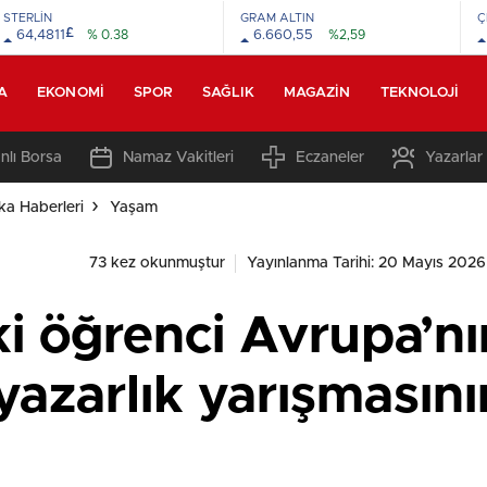
STERLİN
GRAM ALTIN
Ç
£
64,4811
% 0.38
6.660,55
%2,59
A
EKONOMI
SPOR
SAĞLIK
MAGAZIN
TEKNOLOJI
nlı Borsa
Namaz Vakitleri
Eczaneler
Yazarlar
ka Haberleri
Yaşam
73 kez okunmuştur
Yayınlanma Tarihi: 20 Mayıs 2026
ki öğrenci Avrupa’n
yazarlık yarışmasını