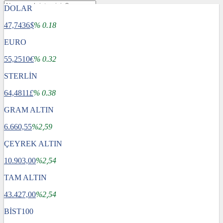
DOLAR
47,7436
$
% 0.18
EURO
55,2510
€
% 0.32
STERLİN
64,4811
£
% 0.38
GRAM ALTIN
6.660,55
%2,59
ÇEYREK ALTIN
10.903,00
%2,54
TAM ALTIN
Gündem
43.427,00
Dünya
%2,54
Ekonomi
BİST100
Spor
Sağlık