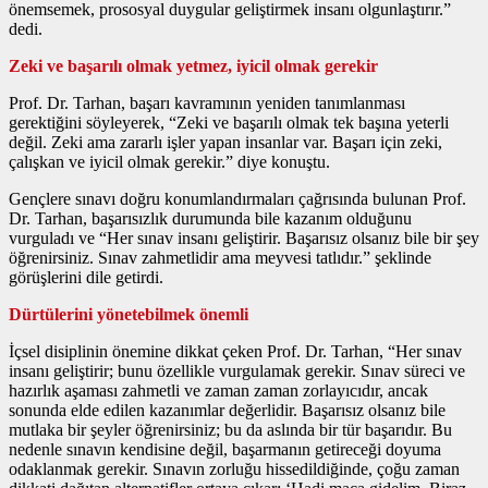
önemsemek, prososyal duygular geliştirmek insanı olgunlaştırır.”
dedi.
Zeki ve başarılı olmak yetmez, iyicil olmak gerekir
Prof. Dr. Tarhan, başarı kavramının yeniden tanımlanması
gerektiğini söyleyerek, “Zeki ve başarılı olmak tek başına yeterli
değil. Zeki ama zararlı işler yapan insanlar var. Başarı için zeki,
çalışkan ve iyicil olmak gerekir.” diye konuştu.
Gençlere sınavı doğru konumlandırmaları çağrısında bulunan Prof.
Dr. Tarhan, başarısızlık durumunda bile kazanım olduğunu
vurguladı ve “Her sınav insanı geliştirir. Başarısız olsanız bile bir şey
öğrenirsiniz. Sınav zahmetlidir ama meyvesi tatlıdır.” şeklinde
görüşlerini dile getirdi.
Dürtülerini yönetebilmek önemli
İçsel disiplinin önemine dikkat çeken Prof. Dr. Tarhan, “Her sınav
insanı geliştirir; bunu özellikle vurgulamak gerekir. Sınav süreci ve
hazırlık aşaması zahmetli ve zaman zaman zorlayıcıdır, ancak
sonunda elde edilen kazanımlar değerlidir. Başarısız olsanız bile
mutlaka bir şeyler öğrenirsiniz; bu da aslında bir tür başarıdır. Bu
nedenle sınavın kendisine değil, başarmanın getireceği doyuma
odaklanmak gerekir. Sınavın zorluğu hissedildiğinde, çoğu zaman