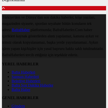
Türkiye'den ve Dünya’dan son dakika haberler, köşe yazıları,
magazinden siyasete, spordan seyahate bütün konuların tek
adresi
BafraHaber
platformunda; BafraHaberler.Com haber
içerikleri kaynak gösterileden alıntı yapılamaz, kanuna aykırı ve
izinsiz olarak kopyalanamaz, başka yerde yayınlanamaz. Aykırı
işlem yapan kişi/kişiler için yasal başvuru hakkı saklı tutulmaktadır.
BafraHaberleri tercih ettiğiniz için teşekkür ederiz.
YEREL HABERLER
Bafra Haberleri
Samsun Haberleri
Belediye Haberleri
Bafra Son Dakika Haberler
Bafra Haber
GENEL HABERLER
Gündem