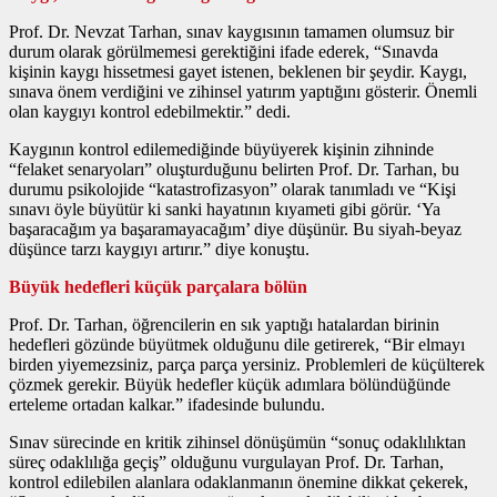
Prof. Dr. Nevzat Tarhan, sınav kaygısının tamamen olumsuz bir
durum olarak görülmemesi gerektiğini ifade ederek, “Sınavda
kişinin kaygı hissetmesi gayet istenen, beklenen bir şeydir. Kaygı,
sınava önem verdiğini ve zihinsel yatırım yaptığını gösterir. Önemli
olan kaygıyı kontrol edebilmektir.” dedi.
Kaygının kontrol edilemediğinde büyüyerek kişinin zihninde
“felaket senaryoları” oluşturduğunu belirten Prof. Dr. Tarhan, bu
durumu psikolojide “katastrofizasyon” olarak tanımladı ve “Kişi
sınavı öyle büyütür ki sanki hayatının kıyameti gibi görür. ‘Ya
başaracağım ya başaramayacağım’ diye düşünür. Bu siyah-beyaz
düşünce tarzı kaygıyı artırır.” diye konuştu.
Büyük hedefleri küçük parçalara bölün
Prof. Dr. Tarhan, öğrencilerin en sık yaptığı hatalardan birinin
hedefleri gözünde büyütmek olduğunu dile getirerek, “Bir elmayı
birden yiyemezsiniz, parça parça yersiniz. Problemleri de küçülterek
çözmek gerekir. Büyük hedefler küçük adımlara bölündüğünde
erteleme ortadan kalkar.” ifadesinde bulundu.
Sınav sürecinde en kritik zihinsel dönüşümün “sonuç odaklılıktan
süreç odaklılığa geçiş” olduğunu vurgulayan Prof. Dr. Tarhan,
kontrol edilebilen alanlara odaklanmanın önemine dikkat çekerek,