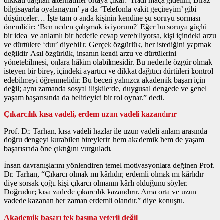
dikkati dağıtan alternatifler ortaya çıkar: ‘Hadi maça gidelim, Biraz
bilgisayarla oyalanayım’ ya da ‘Telefonla vakit geçireyim’ gibi
düşünceler… İşte tam o anda kişinin kendine şu soruyu sorması
önemlidir: ‘Ben neden çalışmak istiyorum?’ Eğer bu soruya güçlü
bir ideal ve anlamlı bir hedefle cevap verebiliyorsa, kişi içindeki arzu
ve dürtülere ‘dur’ diyebilir. Gerçek özgürlük, her istediğini yapmak
değildir. Asıl özgürlük, insanın kendi arzu ve dürtülerini
yönetebilmesi, onlara hâkim olabilmesidir. Bu nedenle özgür olmak
isteyen bir birey, içindeki ayartıcı ve dikkat dağıtıcı dürtüleri kontrol
edebilmeyi öğrenmelidir. Bu beceri yalnızca akademik başarı için
değil; aynı zamanda sosyal ilişkilerde, duygusal dengede ve genel
yaşam başarısında da belirleyici bir rol oynar.” dedi.
Çıkarcılık kısa vadeli, erdem uzun vadeli kazandırır
Prof. Dr. Tarhan, kısa vadeli hazlar ile uzun vadeli anlam arasında
doğru dengeyi kurabilen bireylerin hem akademik hem de yaşam
başarısında öne çıktığını vurguladı.
İnsan davranışlarını yönlendiren temel motivasyonlara değinen Prof.
Dr. Tarhan, “Çıkarcı olmak mı kârlıdır, erdemli olmak mı kârlıdır
diye sorsak çoğu kişi çıkarcı olmanın kârlı olduğunu söyler.
Doğrudur; kısa vadede çıkarcılık kazandırır. Ama orta ve uzun
vadede kazanan her zaman erdemli olandır.” diye konuştu.
Akademik başarı tek başına yeterli değil