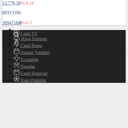
13.779,39
%-0,14
Magazin
Teknoloji
BİTCOİN
Bafra Rehberi
3094718
฿
%-0.1
Canlı TV
Hava Durumu
Canlı Borsa
Namaz Vakitleri
Eczaneler
Yazarlar
Canlı Sonuçlar
Puan Durumu