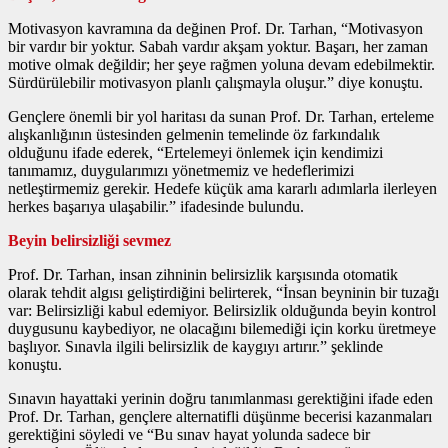
Motivasyon kavramına da değinen Prof. Dr. Tarhan, “Motivasyon
bir vardır bir yoktur. Sabah vardır akşam yoktur. Başarı, her zaman
motive olmak değildir; her şeye rağmen yoluna devam edebilmektir.
Sürdürülebilir motivasyon planlı çalışmayla oluşur.” diye konuştu.
Gençlere önemli bir yol haritası da sunan Prof. Dr. Tarhan, erteleme
alışkanlığının üstesinden gelmenin temelinde öz farkındalık
olduğunu ifade ederek, “Ertelemeyi önlemek için kendimizi
tanımamız, duygularımızı yönetmemiz ve hedeflerimizi
netleştirmemiz gerekir. Hedefe küçük ama kararlı adımlarla ilerleyen
herkes başarıya ulaşabilir.” ifadesinde bulundu.
Beyin belirsizliği sevmez
Prof. Dr. Tarhan, insan zihninin belirsizlik karşısında otomatik
olarak tehdit algısı geliştirdiğini belirterek, “İnsan beyninin bir tuzağı
var: Belirsizliği kabul edemiyor. Belirsizlik olduğunda beyin kontrol
duygusunu kaybediyor, ne olacağını bilemediği için korku üretmeye
başlıyor. Sınavla ilgili belirsizlik de kaygıyı artırır.” şeklinde
konuştu.
Sınavın hayattaki yerinin doğru tanımlanması gerektiğini ifade eden
Prof. Dr. Tarhan, gençlere alternatifli düşünme becerisi kazanmaları
gerektiğini söyledi ve “Bu sınav hayat yolunda sadece bir