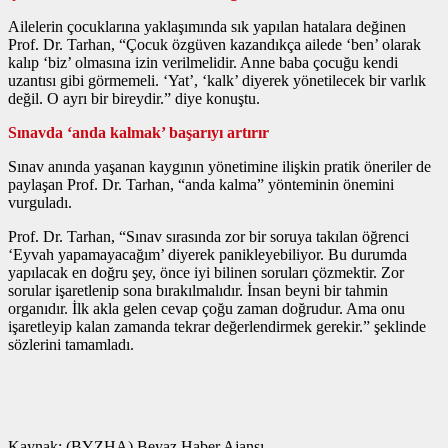
Ailelerin çocuklarına yaklaşımında sık yapılan hatalara değinen
Prof. Dr. Tarhan, “Çocuk özgüven kazandıkça ailede ‘ben’ olarak
kalıp ‘biz’ olmasına izin verilmelidir. Anne baba çocuğu kendi
uzantısı gibi görmemeli. ‘Yat’, ‘kalk’ diyerek yönetilecek bir varlık
değil. O ayrı bir bireydir.” diye konuştu.
Sınavda ‘anda kalmak’ başarıyı artırır
Sınav anında yaşanan kaygının yönetimine ilişkin pratik öneriler de
paylaşan Prof. Dr. Tarhan, “anda kalma” yönteminin önemini
vurguladı.
Prof. Dr. Tarhan, “Sınav sırasında zor bir soruya takılan öğrenci
‘Eyvah yapamayacağım’ diyerek panikleyebiliyor. Bu durumda
yapılacak en doğru şey, önce iyi bilinen soruları çözmektir. Zor
sorular işaretlenip sona bırakılmalıdır. İnsan beyni bir tahmin
organıdır. İlk akla gelen cevap çoğu zaman doğrudur. Ama onu
işaretleyip kalan zamanda tekrar değerlendirmek gerekir.” şeklinde
sözlerini tamamladı.
Kaynak: (BYZHA) Beyaz Haber Ajansı