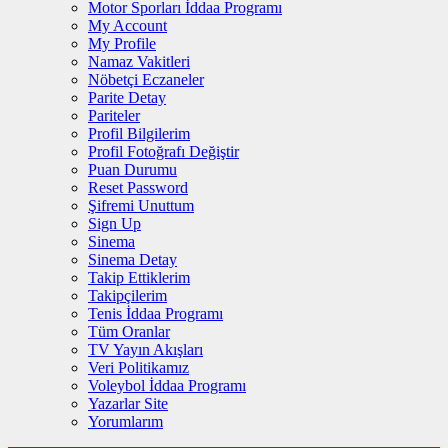
Motor Sporları İddaa Programı
My Account
My Profile
Namaz Vakitleri
Nöbetçi Eczaneler
Parite Detay
Pariteler
Profil Bilgilerim
Profil Fotoğrafı Değiştir
Puan Durumu
Reset Password
Şifremi Unuttum
Sign Up
Sinema
Sinema Detay
Takip Ettiklerim
Takipçilerim
Tenis İddaa Programı
Tüm Oranlar
TV Yayın Akışları
Veri Politikamız
Voleybol İddaa Programı
Yazarlar Site
Yorumlarım