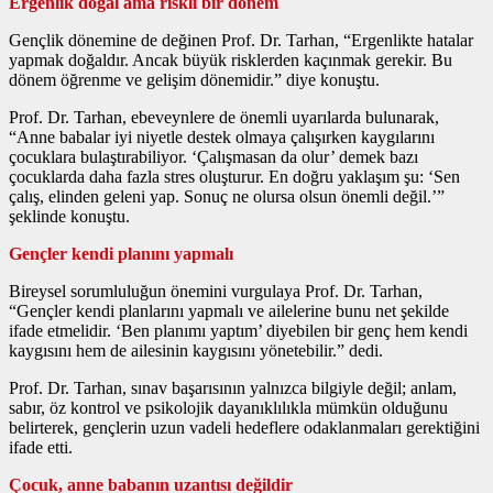
Ergenlik doğal ama riskli bir dönem
Gençlik dönemine de değinen Prof. Dr. Tarhan, “Ergenlikte hatalar
yapmak doğaldır. Ancak büyük risklerden kaçınmak gerekir. Bu
dönem öğrenme ve gelişim dönemidir.” diye konuştu.
Prof. Dr. Tarhan, ebeveynlere de önemli uyarılarda bulunarak,
“Anne babalar iyi niyetle destek olmaya çalışırken kaygılarını
çocuklara bulaştırabiliyor. ‘Çalışmasan da olur’ demek bazı
çocuklarda daha fazla stres oluşturur. En doğru yaklaşım şu: ‘Sen
çalış, elinden geleni yap. Sonuç ne olursa olsun önemli değil.’”
şeklinde konuştu.
Gençler kendi planını yapmalı
Bireysel sorumluluğun önemini vurgulaya Prof. Dr. Tarhan,
“Gençler kendi planlarını yapmalı ve ailelerine bunu net şekilde
ifade etmelidir. ‘Ben planımı yaptım’ diyebilen bir genç hem kendi
kaygısını hem de ailesinin kaygısını yönetebilir.” dedi.
Prof. Dr. Tarhan, sınav başarısının yalnızca bilgiyle değil; anlam,
sabır, öz kontrol ve psikolojik dayanıklılıkla mümkün olduğunu
belirterek, gençlerin uzun vadeli hedeflere odaklanmaları gerektiğini
ifade etti.
Çocuk, anne babanın uzantısı değildir