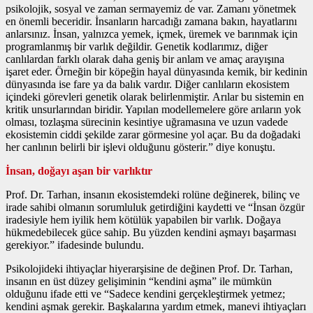
psikolojik, sosyal ve zaman sermayemiz de var. Zamanı yönetmek
en önemli beceridir. İnsanların harcadığı zamana bakın, hayatlarını
anlarsınız. İnsan, yalnızca yemek, içmek, üremek ve barınmak için
programlanmış bir varlık değildir. Genetik kodlarımız, diğer
canlılardan farklı olarak daha geniş bir anlam ve amaç arayışına
işaret eder. Örneğin bir köpeğin hayal dünyasında kemik, bir kedinin
dünyasında ise fare ya da balık vardır. Diğer canlıların ekosistem
içindeki görevleri genetik olarak belirlenmiştir. Arılar bu sistemin en
kritik unsurlarından biridir. Yapılan modellemelere göre arıların yok
olması, tozlaşma sürecinin kesintiye uğramasına ve uzun vadede
ekosistemin ciddi şekilde zarar görmesine yol açar. Bu da doğadaki
her canlının belirli bir işlevi olduğunu gösterir.” diye konuştu.
İnsan, doğayı aşan bir varlıktır
Prof. Dr. Tarhan, insanın ekosistemdeki rolüne değinerek, bilinç ve
irade sahibi olmanın sorumluluk getirdiğini kaydetti ve “İnsan özgür
iradesiyle hem iyilik hem kötülük yapabilen bir varlık. Doğaya
hükmedebilecek güce sahip. Bu yüzden kendini aşmayı başarması
gerekiyor.” ifadesinde bulundu.
Psikolojideki ihtiyaçlar hiyerarşisine de değinen Prof. Dr. Tarhan,
insanın en üst düzey gelişiminin “kendini aşma” ile mümkün
olduğunu ifade etti ve “Sadece kendini gerçekleştirmek yetmez;
kendini aşmak gerekir. Başkalarına yardım etmek, manevi ihtiyaçları