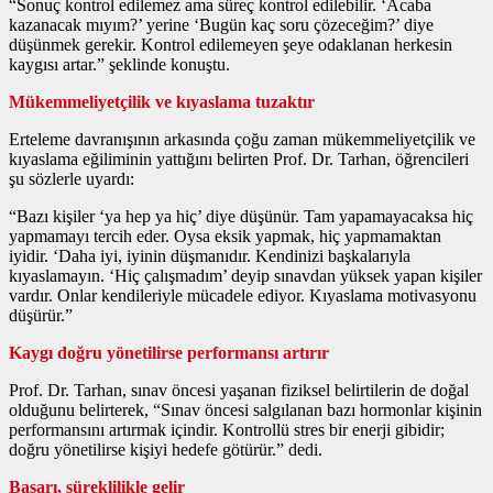
“Sonuç kontrol edilemez ama süreç kontrol edilebilir. ‘Acaba
kazanacak mıyım?’ yerine ‘Bugün kaç soru çözeceğim?’ diye
düşünmek gerekir. Kontrol edilemeyen şeye odaklanan herkesin
kaygısı artar.” şeklinde konuştu.
Mükemmeliyetçilik ve kıyaslama tuzaktır
Erteleme davranışının arkasında çoğu zaman mükemmeliyetçilik ve
kıyaslama eğiliminin yattığını belirten Prof. Dr. Tarhan, öğrencileri
şu sözlerle uyardı:
“Bazı kişiler ‘ya hep ya hiç’ diye düşünür. Tam yapamayacaksa hiç
yapmamayı tercih eder. Oysa eksik yapmak, hiç yapmamaktan
iyidir. ‘Daha iyi, iyinin düşmanıdır. Kendinizi başkalarıyla
kıyaslamayın. ‘Hiç çalışmadım’ deyip sınavdan yüksek yapan kişiler
vardır. Onlar kendileriyle mücadele ediyor. Kıyaslama motivasyonu
düşürür.”
Kaygı doğru yönetilirse performansı artırır
Prof. Dr. Tarhan, sınav öncesi yaşanan fiziksel belirtilerin de doğal
olduğunu belirterek, “Sınav öncesi salgılanan bazı hormonlar kişinin
performansını artırmak içindir. Kontrollü stres bir enerji gibidir;
doğru yönetilirse kişiyi hedefe götürür.” dedi.
Başarı, süreklilikle gelir