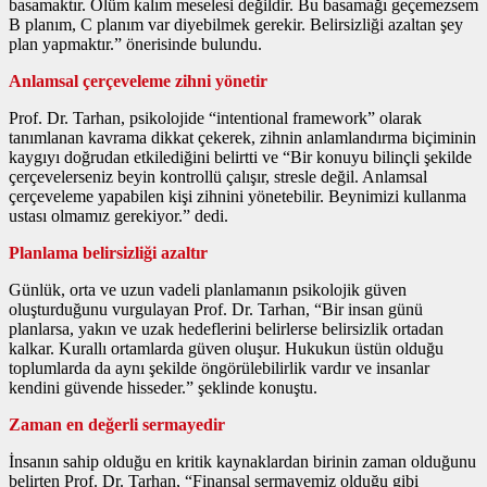
basamaktır. Ölüm kalım meselesi değildir. Bu basamağı geçemezsem
B planım, C planım var diyebilmek gerekir. Belirsizliği azaltan şey
plan yapmaktır.” önerisinde bulundu.
Anlamsal çerçeveleme zihni yönetir
Prof. Dr. Tarhan, psikolojide “intentional framework” olarak
tanımlanan kavrama dikkat çekerek, zihnin anlamlandırma biçiminin
kaygıyı doğrudan etkilediğini belirtti ve “Bir konuyu bilinçli şekilde
çerçevelerseniz beyin kontrollü çalışır, stresle değil. Anlamsal
çerçeveleme yapabilen kişi zihnini yönetebilir. Beynimizi kullanma
ustası olmamız gerekiyor.” dedi.
Planlama belirsizliği azaltır
Günlük, orta ve uzun vadeli planlamanın psikolojik güven
oluşturduğunu vurgulayan Prof. Dr. Tarhan, “Bir insan günü
planlarsa, yakın ve uzak hedeflerini belirlerse belirsizlik ortadan
kalkar. Kurallı ortamlarda güven oluşur. Hukukun üstün olduğu
toplumlarda da aynı şekilde öngörülebilirlik vardır ve insanlar
kendini güvende hisseder.” şeklinde konuştu.
Zaman en değerli sermayedir
İnsanın sahip olduğu en kritik kaynaklardan birinin zaman olduğunu
belirten Prof. Dr. Tarhan, “Finansal sermayemiz olduğu gibi