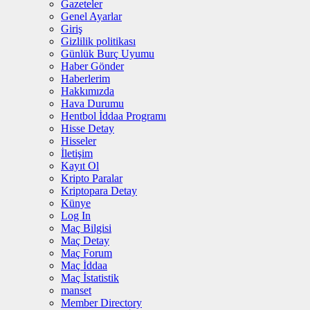
Gazeteler
Genel Ayarlar
Giriş
Gizlilik politikası
Günlük Burç Uyumu
Haber Gönder
Haberlerim
Hakkımızda
Hava Durumu
Hentbol İddaa Programı
Hisse Detay
Hisseler
İletişim
Kayıt Ol
Kripto Paralar
Kriptopara Detay
Künye
Log In
Maç Bilgisi
Maç Detay
Maç Forum
Maç İddaa
Maç İstatistik
manset
Member Directory