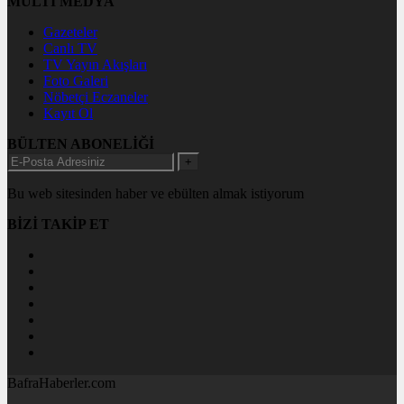
MULTİ MEDYA
Gazeteler
Canlı TV
TV Yayın Akışları
Foto Galeri
Nöbetçi Eczaneler
Kayıt Ol
BÜLTEN ABONELİĞİ
+
Bu web sitesinden haber ve ebülten almak istiyorum
BİZİ TAKİP ET
BafraHaberler.com