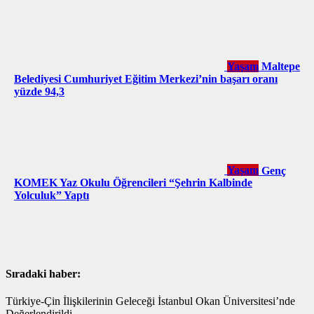
Yaşam
Maltepe
Belediyesi Cumhuriyet Eğitim Merkezi’nin başarı oranı
yüzde 94,3
Yaşam
Genç
KOMEK Yaz Okulu Öğrencileri “Şehrin Kalbinde
Yolculuk” Yaptı
Sıradaki haber:
Türkiye-Çin İlişkilerinin Geleceği İstanbul Okan Üniversitesi’nde
Değerlendirildi