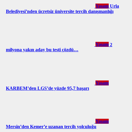
Yaşam
Urla
Belediyesi’nden ücretsiz üniversite tercih danışmanlığı
Yaşam
2
milyona yakın aday bu testi çözdü…
Yaşam
KARBEM’den LGS’de yüzde 95,7 başarı
Yaşam
Mersin’den Kemer’e uzanan tercih yolculuğu