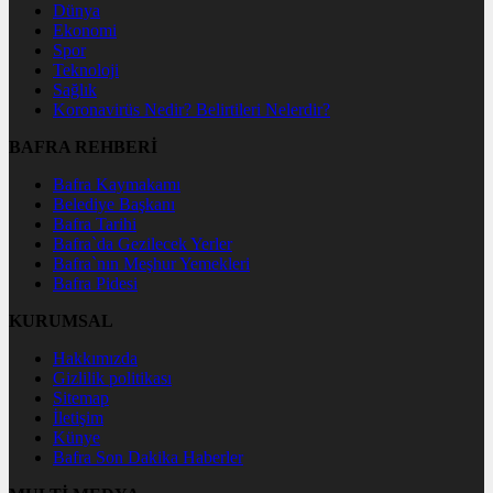
Dünya
Ekonomi
Spor
Teknoloji
Sağlık
Koronavirüs Nedir? Belirtileri Nelerdir?
BAFRA REHBERİ
Bafra Kaymakamı
Belediye Başkanı
Bafra Tarihi
Bafra`da Gezilecek Yerler
Bafra`nın Meşhur Yemekleri
Bafra Pidesi
KURUMSAL
Hakkımızda
Gizlilik politikası
Sitemap
İletişim
Künye
Bafra Son Dakika Haberler