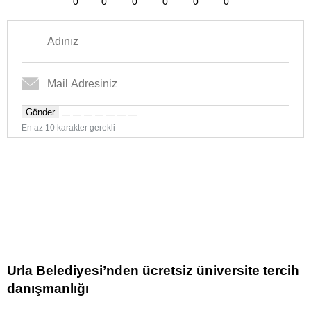
0
0
0
0
0
0
Gönder
En az 10 karakter gerekli
Urla Belediyesi’nden ücretsiz üniversite tercih
danışmanlığı