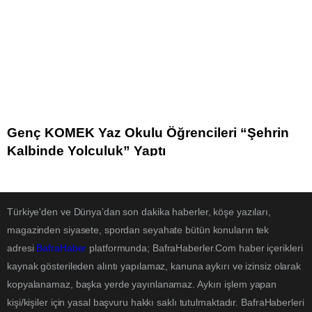
Genç KOMEK Yaz Okulu Öğrencileri “Şehrin
Kalbinde Yolculuk” Yaptı
Türkiye'den ve Dünya’dan son dakika haberler, köşe yazıları,
magazinden siyasete, spordan seyahate bütün konuların tek
adresi
BafraHaber
platformunda; BafraHaberler.Com haber içerikleri
kaynak gösterileden alıntı yapılamaz, kanuna aykırı ve izinsiz olarak
kopyalanamaz, başka yerde yayınlanamaz. Aykırı işlem yapan
kişi/kişiler için yasal başvuru hakkı saklı tutulmaktadır. BafraHaberleri