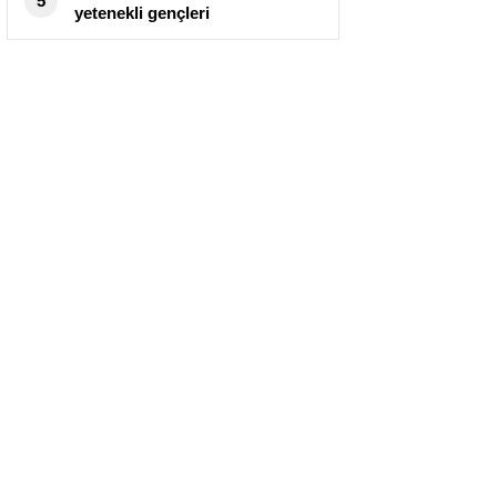
5
yetenekli gençleri
konservatuvar sınavlarına
hazırlıyor