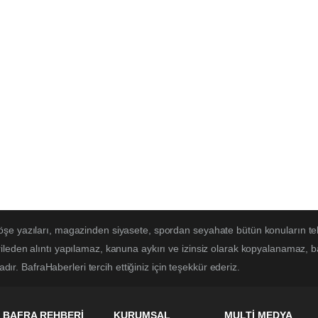
öşe yazıları, magazinden siyasete, spordan seyahate bütün konuların te
ileden alıntı yapılamaz, kanuna aykırı ve izinsiz olarak kopyalanamaz, 
adır. BafraHaberleri tercih ettiğiniz için teşekkür ederiz.
BAFRA REHBERİ
KURUMSAL
MULTİ MEDYA