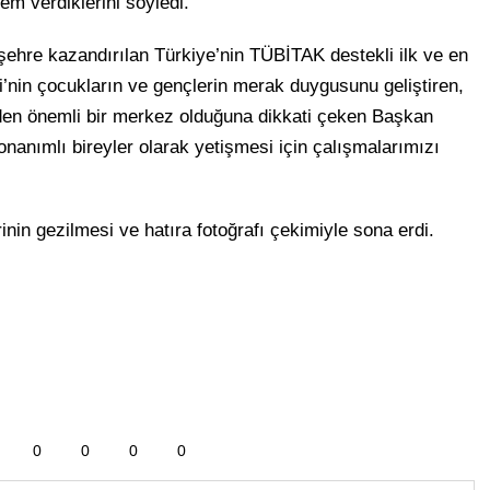
m verdiklerini söyledi.
ehre kazandırılan Türkiye’nin TÜBİTAK destekli ilk ve en
’nin çocukların ve gençlerin merak duygusunu geliştiren,
den önemli bir merkez olduğuna dikkati çeken Başkan
onanımlı bireyler olarak yetişmesi için çalışmalarımızı
inin gezilmesi ve hatıra fotoğrafı çekimiyle sona erdi.
0
0
0
0