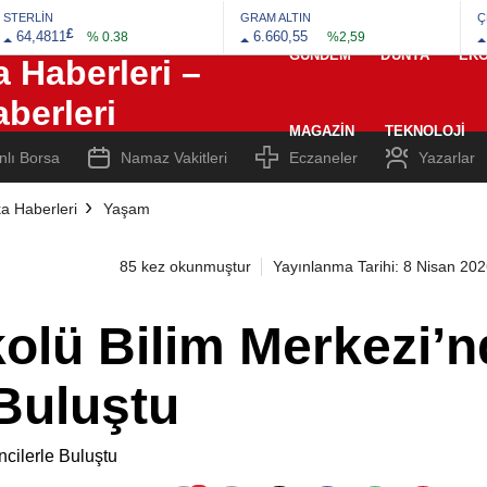
STERLİN
GRAM ALTIN
Ç
£
64,4811
6.660,55
% 0.38
%2,59
GÜNDEM
DÜNYA
EK
MAGAZIN
TEKNOLOJI
nlı Borsa
Namaz Vakitleri
Eczaneler
Yazarlar
a Haberleri
Yaşam
85 kez okunmuştur
Yayınlanma Tarihi: 8 Nisan 20
olü Bilim Merkezi’n
 Buluştu