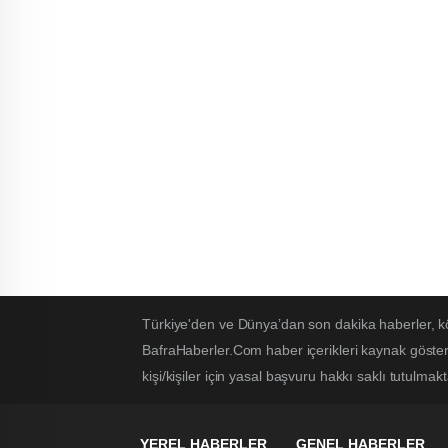
Türkiye'den ve Dünya’dan son dakika haberler, k
BafraHaberler.Com haber içerikleri kaynak göster
kişi/kişiler için yasal başvuru hakkı saklı tutulmakt
YEREL HABERLER
GENEL HABERLER