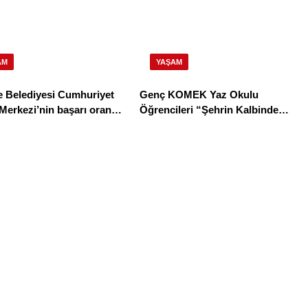
AM
YAŞAM
e Belediyesi Cumhuriyet
Genç KOMEK Yaz Okulu
Merkezi’nin başarı oranı
Öğrencileri “Şehrin Kalbinde
94,3
Yolculuk” Yaptı