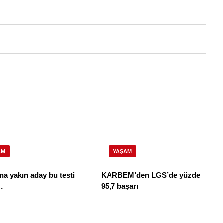
AM
YAŞAM
na yakın aday bu testi
KARBEM’den LGS’de yüzde
…
95,7 başarı