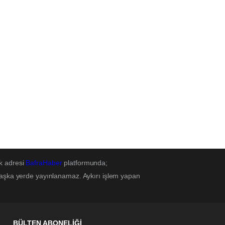
k adresi
BafraHaber
platformunda;
başka yerde yayınlanamaz. Aykırı işlem yapan
BÜLTEN ABONELİĞİ