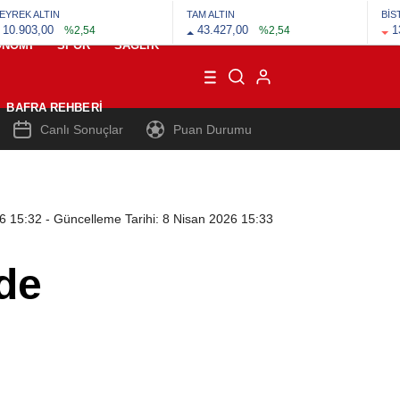
EYREK ALTIN
TAM ALTIN
BİS
10.903,00
43.427,00
1
%2,54
%2,54
ONOMI
SPOR
SAĞLIK
BAFRA REHBERI
Canlı Sonuçlar
Puan Durumu
26 15:32
- Güncelleme Tarihi: 8 Nisan 2026 15:33
de