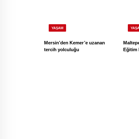
YAŞAM
YAŞ
Mersin’den Kemer’e uzanan
Maltep
tercih yolculuğu
Eğitim 
yüzde 