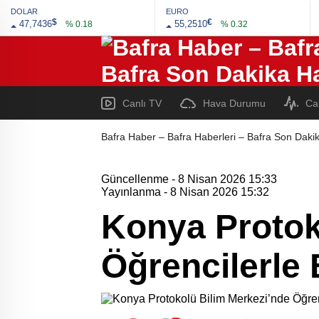
DOLAR
EURO
$
€
47,7436
55,2510
% 0.18
% 0.32
Canlı TV
Hava Durumu
Ca
Bafra Haber – Bafra Haberleri – Bafra Son Dakik
Güncellenme - 8 Nisan 2026 15:33
Yayınlanma - 8 Nisan 2026 15:32
Konya Protok
Öğrencilerle