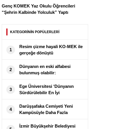
Genç KOMEK Yaz Okulu Öğrencileri
“Şehrin Kalbinde Yolculuk” Yaptı
KATEGORİNİN POPÜLERLERİ
⁠Resim çizme hayali KO-MEK ile
1
gerçeğe dönüştü
Dünyanın en eski alfabesi
2
bulunmuş olabilir:
‘Bildiklerimizi altüst edecek’
Ege Üniversitesi ‘Dünyanın
3
Sürdürülebilir En İyi
Üniversiteleri’ arasında yer aldı
Darüşşafaka Cemiyeti Yeni
4
Kampüsüyle Daha Fazla
Çocuğun Geleceğini
Aydınlatacak
İzmir Büyükşehir Belediyesi