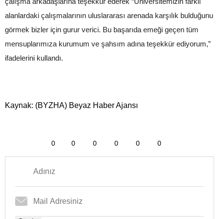
çalışma arkadaşlarına teşekkür ederek “Üniversitemizin farklı
alanlardaki çalışmalarının uluslararası arenada karşılık bulduğunu
görmek bizler için gurur verici. Bu başarıda emeği geçen tüm
mensuplarımıza kurumum ve şahsım adına teşekkür ediyorum,”
ifadelerini kullandı.
Kaynak: (BYZHA) Beyaz Haber Ajansı
0
0
0
0
0
0