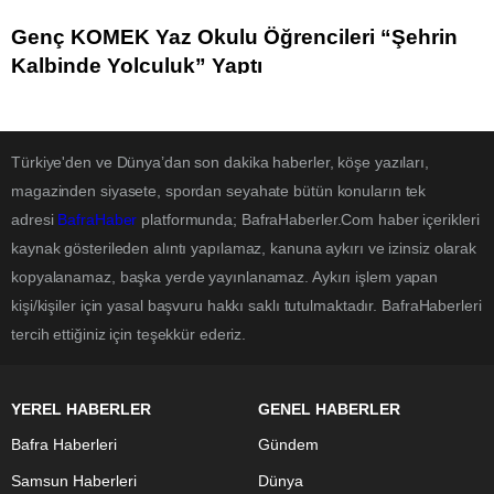
Genç KOMEK Yaz Okulu Öğrencileri “Şehrin
Kalbinde Yolculuk” Yaptı
Türkiye'den ve Dünya’dan son dakika haberler, köşe yazıları,
magazinden siyasete, spordan seyahate bütün konuların tek
adresi
BafraHaber
platformunda; BafraHaberler.Com haber içerikleri
kaynak gösterileden alıntı yapılamaz, kanuna aykırı ve izinsiz olarak
kopyalanamaz, başka yerde yayınlanamaz. Aykırı işlem yapan
kişi/kişiler için yasal başvuru hakkı saklı tutulmaktadır. BafraHaberleri
tercih ettiğiniz için teşekkür ederiz.
YEREL HABERLER
GENEL HABERLER
Bafra Haberleri
Gündem
Samsun Haberleri
Dünya