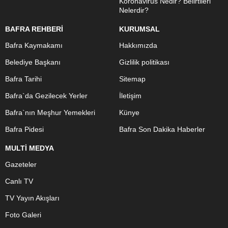
Koronavirüs Nedir? Belirtileri
Nelerdir?
BAFRA REHBERİ
KURUMSAL
Bafra Kaymakamı
Hakkımızda
Belediye Başkanı
Gizlilik politikası
Bafra Tarihi
Sitemap
Bafra`da Gezilecek Yerler
İletişim
Bafra`nın Meşhur Yemekleri
Künye
Bafra Pidesi
Bafra Son Dakika Haberler
MULTİ MEDYA
Gazeteler
Canlı TV
TV Yayın Akışları
Foto Galeri