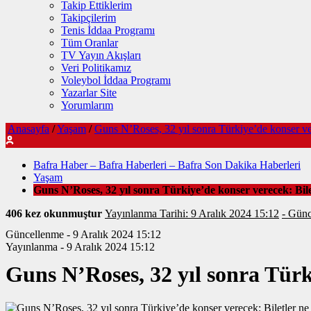
Takip Ettiklerim
Takipçilerim
Tenis İddaa Programı
Tüm Oranlar
TV Yayın Akışları
Veri Politikamız
Voleybol İddaa Programı
Yazarlar Site
Yorumlarım
Anasayfa
/
Yaşam
/
Guns N’Roses, 32 yıl sonra Türkiye’de konser ver
Bafra Haber – Bafra Haberleri – Bafra Son Dakika Haberleri
Yaşam
Guns N’Roses, 32 yıl sonra Türkiye’de konser verecek: Bile
406 kez okunmuştur
Yayınlanma Tarihi: 9 Aralık 2024 15:12
- Günc
Güncellenme - 9 Aralık 2024 15:12
Yayınlanma - 9 Aralık 2024 15:12
Guns N’Roses, 32 yıl sonra Türk