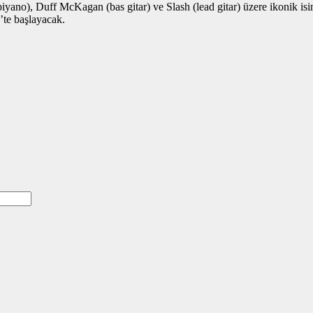
no), Duff McKagan (bas gitar) ve Slash (lead gitar) üzere ikonik isiml
4’te başlayacak.