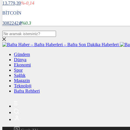
13.779,39
%-0,14
BİTCOİN
3082242
฿
%0.3
Gündem
Dünya
Ekonomi
Spor
Sağlık
Magazin
Teknoloji
Bafra Rehberi