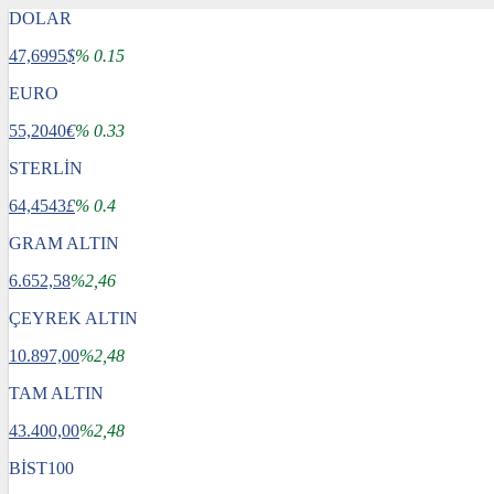
DOLAR
47,6995
$
% 0.15
EURO
55,2040
€
% 0.33
STERLİN
64,4543
£
% 0.4
GRAM ALTIN
6.652,58
%2,46
ÇEYREK ALTIN
10.897,00
%2,48
TAM ALTIN
43.400,00
%2,48
BİST100