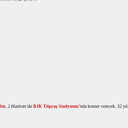
ubu
,
2 Haziran’da
BJK Tüpraş Stadyumu’
nda konser verecek. 32 yı