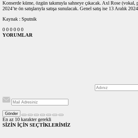
Konserde küme, özgün takımıyla sahneye çıkacak. Axl Rose (vokal, piya
2024’te ön satışlarıyla satışa sunulacak. Genel satış ise 13 Aralık 202
Kaynak : Sputnik
0
0
0
0
0
0
YORUMLAR
Gönder
En az 10 karakter gerekli
SİZİN İÇİN SEÇTİKLERİMİZ