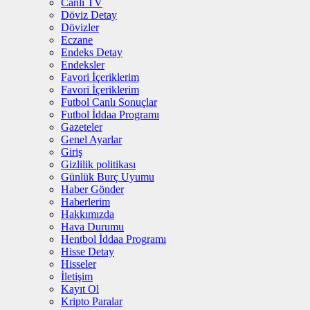
Canlı TV
Döviz Detay
Dövizler
Eczane
Endeks Detay
Endeksler
Favori İçeriklerim
Favori İçeriklerim
Futbol Canlı Sonuçlar
Futbol İddaa Programı
Gazeteler
Genel Ayarlar
Giriş
Gizlilik politikası
Günlük Burç Uyumu
Haber Gönder
Haberlerim
Hakkımızda
Hava Durumu
Hentbol İddaa Programı
Hisse Detay
Hisseler
İletişim
Kayıt Ol
Kripto Paralar