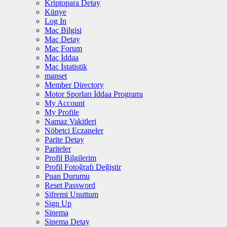
Kriptopara Detay
Künye
Log In
Maç Bilgisi
Maç Detay
Maç Forum
Maç İddaa
Maç İstatistik
manset
Member Directory
Motor Sporları İddaa Programı
My Account
My Profile
Namaz Vakitleri
Nöbetçi Eczaneler
Parite Detay
Pariteler
Profil Bilgilerim
Profil Fotoğrafı Değiştir
Puan Durumu
Reset Password
Şifremi Unuttum
Sign Up
Sinema
Sinema Detay