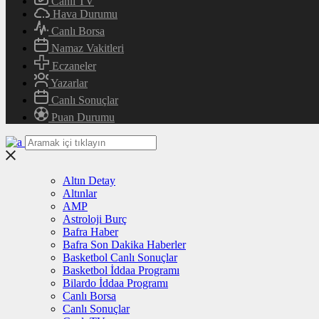
Canlı TV
Hava Durumu
Canlı Borsa
Namaz Vakitleri
Eczaneler
Yazarlar
Canlı Sonuçlar
Puan Durumu
Altın Detay
Altınlar
AMP
Astroloji Burç
Bafra Haber
Bafra Son Dakika Haberler
Basketbol Canlı Sonuçlar
Basketbol İddaa Programı
Bilardo İddaa Programı
Canlı Borsa
Canlı Sonuçlar