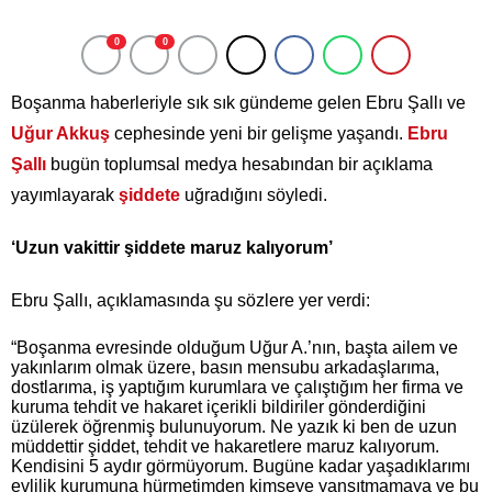
0
0
Boşanma haberleriyle sık sık gündeme gelen Ebru Şallı ve
Uğur Akkuş
cephesinde yeni bir gelişme yaşandı.
Ebru
Şallı
bugün toplumsal medya hesabından bir açıklama
yayımlayarak
şiddete
uğradığını söyledi.
‘Uzun vakittir şiddete maruz kalıyorum’
Ebru Şallı, açıklamasında şu sözlere yer verdi:
“Boşanma evresinde olduğum Uğur A.’nın, başta ailem ve
yakınlarım olmak üzere, basın mensubu arkadaşlarıma,
dostlarıma, iş yaptığım kurumlara ve çalıştığım her firma ve
kuruma tehdit ve hakaret içerikli bildiriler gönderdiğini
üzülerek öğrenmiş bulunuyorum. Ne yazık ki ben de uzun
müddettir şiddet, tehdit ve hakaretlere maruz kalıyorum.
Kendisini 5 aydır görmüyorum. Bugüne kadar yaşadıklarımı
evlilik kurumuna hürmetimden kimseye yansıtmamaya ve bu