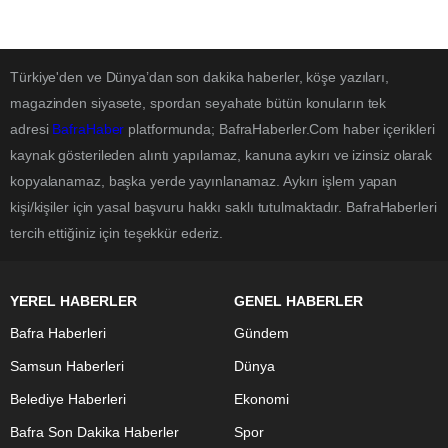
Türkiye'den ve Dünya’dan son dakika haberler, köşe yazıları,
magazinden siyasete, spordan seyahate bütün konuların tek
adresi
BafraHaber
platformunda; BafraHaberler.Com haber içerikleri
kaynak gösterileden alıntı yapılamaz, kanuna aykırı ve izinsiz olarak
kopyalanamaz, başka yerde yayınlanamaz. Aykırı işlem yapan
kişi/kişiler için yasal başvuru hakkı saklı tutulmaktadır. BafraHaberleri
tercih ettiğiniz için teşekkür ederiz.
YEREL HABERLER
GENEL HABERLER
Bafra Haberleri
Gündem
Samsun Haberleri
Dünya
Belediye Haberleri
Ekonomi
Bafra Son Dakika Haberler
Spor