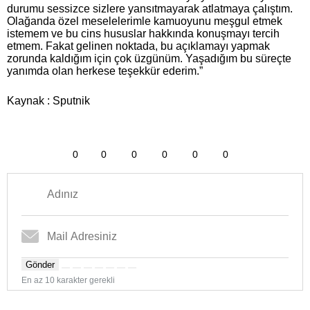
durumu sessizce sizlere yansıtmayarak atlatmaya çalıştım.
Olağanda özel meselelerimle kamuoyunu meşgul etmek
istemem ve bu cins hususlar hakkında konuşmayı tercih
etmem. Fakat gelinen noktada, bu açıklamayı yapmak
zorunda kaldığım için çok üzgünüm. Yaşadığım bu süreçte
yanımda olan herkese teşekkür ederim.”
Kaynak : Sputnik
0
0
0
0
0
0
Gönder
En az 10 karakter gerekli