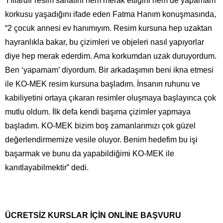
Yıllardır resim sanatını hem merak ettiğini hem de yapamam
korkusu yaşadığını ifade eden Fatma Hanım konuşmasında,
“2 çocuk annesi ev hanımıyım. Resim kursuna hep uzaktan
hayranlıkla bakar, bu çizimleri ve objeleri nasıl yapıyorlar
diye hep merak ederdim. Ama korkumdan uzak duruyordum.
Ben ‘yapamam’ diyordum. Bir arkadaşımın beni ikna etmesi
ile KO-MEK resim kursuna başladım. İnsanın ruhunu ve
kabiliyetini ortaya çıkaran resimler oluşmaya başlayınca çok
mutlu oldum. İlk defa kendi başıma çizimler yapmaya
başladım. KO-MEK bizim boş zamanlarımızı çok güzel
değerlendirmemize vesile oluyor. Benim hedefim bu işi
başarmak ve bunu da yapabildiğimi KO-MEK ile
kanıtlayabilmektir” dedi.
ÜCRETSİZ KURSLAR İÇİN ONLİNE BAŞVURU