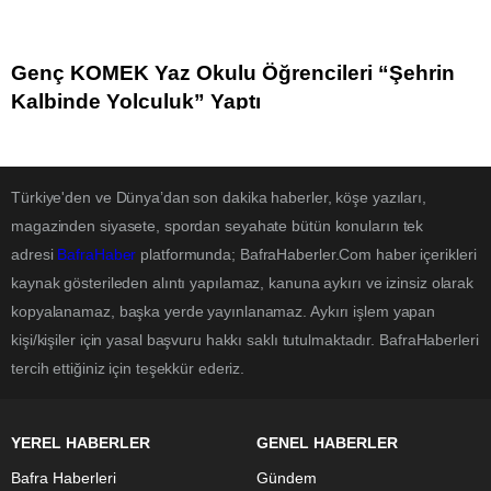
Genç KOMEK Yaz Okulu Öğrencileri “Şehrin
Kalbinde Yolculuk” Yaptı
Türkiye'den ve Dünya’dan son dakika haberler, köşe yazıları,
magazinden siyasete, spordan seyahate bütün konuların tek
adresi
BafraHaber
platformunda; BafraHaberler.Com haber içerikleri
kaynak gösterileden alıntı yapılamaz, kanuna aykırı ve izinsiz olarak
kopyalanamaz, başka yerde yayınlanamaz. Aykırı işlem yapan
kişi/kişiler için yasal başvuru hakkı saklı tutulmaktadır. BafraHaberleri
tercih ettiğiniz için teşekkür ederiz.
YEREL HABERLER
GENEL HABERLER
Bafra Haberleri
Gündem