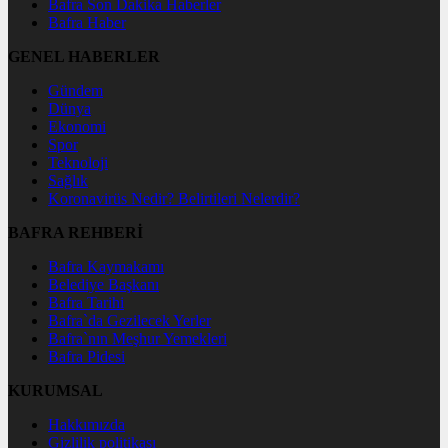
Bafra Son Dakika Haberler
Bafra Haber
GENEL HABERLER
Gündem
Dünya
Ekonomi
Spor
Teknoloji
Sağlık
Koronavirüs Nedir? Belirtileri Nelerdir?
BAFRA REHBERİ
Bafra Kaymakamı
Belediye Başkanı
Bafra Tarihi
Bafra`da Gezilecek Yerler
Bafra`nın Meşhur Yemekleri
Bafra Pidesi
KURUMSAL
Hakkımızda
Gizlilik politikası