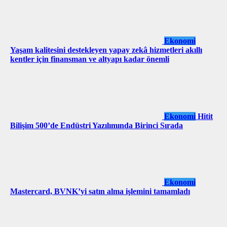
Ekonomi
Yaşam kalitesini destekleyen yapay zekâ hizmetleri akıllı
kentler için finansman ve altyapı kadar önemli
Ekonomi
Hitit
Bilişim 500’de Endüstri Yazılımında Birinci Sırada
Ekonomi
Mastercard, BVNK’yi satın alma işlemini tamamladı