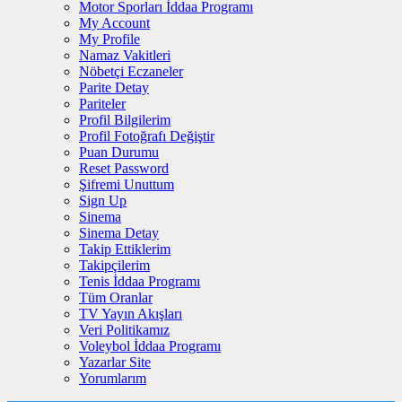
Motor Sporları İddaa Programı
My Account
My Profile
Namaz Vakitleri
Nöbetçi Eczaneler
Parite Detay
Pariteler
Profil Bilgilerim
Profil Fotoğrafı Değiştir
Puan Durumu
Reset Password
Şifremi Unuttum
Sign Up
Sinema
Sinema Detay
Takip Ettiklerim
Takipçilerim
Tenis İddaa Programı
Tüm Oranlar
TV Yayın Akışları
Veri Politikamız
Voleybol İddaa Programı
Yazarlar Site
Yorumlarım