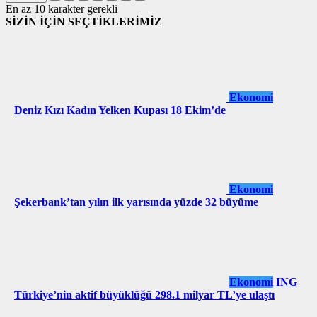
En az 10 karakter gerekli
SİZİN İÇİN SEÇTİKLERİMİZ
Ekonomi
Deniz Kızı Kadın Yelken Kupası 18 Ekim’de
Ekonomi
Şekerbank’tan yılın ilk yarısında yüzde 32 büyüme
Ekonomi
ING
Türkiye’nin aktif büyüklüğü 298.1 milyar TL’ye ulaştı