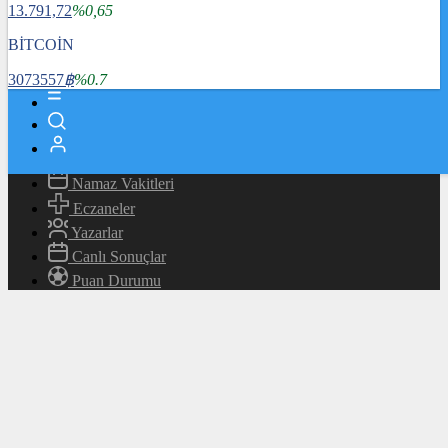
13.791,72
%0,65
Magazin
Teknoloji
BİTCOİN
Bafra Rehberi
3073557
฿
%0.7
Canlı TV
Hava Durumu
Canlı Borsa
Namaz Vakitleri
Eczaneler
Yazarlar
Canlı Sonuçlar
Puan Durumu