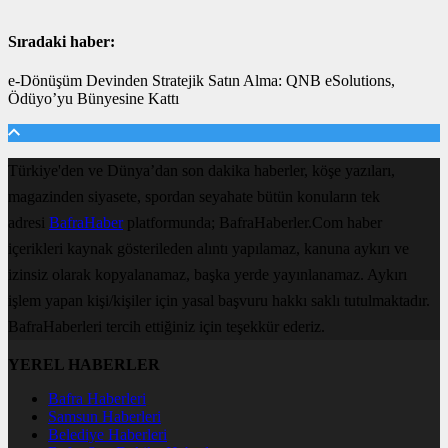
Sıradaki haber:
e-Dönüşüm Devinden Stratejik Satın Alma: QNB eSolutions,
Ödüyo’yu Bünyesine Kattı
Türkiye'den ve Dünya’dan son dakika haberler, köşe yazıları,
magazinden siyasete, spordan seyahate bütün konuların tek
adresi
BafraHaber
platformunda; BafraHaberler.Com haber
içerikleri kaynak gösterileden alıntı yapılamaz, kanuna aykırı ve
izinsiz olarak kopyalanamaz, başka yerde yayınlanamaz. Aykırı
işlem yapan kişi/kişiler için yasal başvuru hakkı saklı tutulmaktadır.
BafraHaberleri tercih ettiğiniz için teşekkür ederiz.
YEREL HABERLER
Bafra Haberleri
Samsun Haberleri
Belediye Haberleri