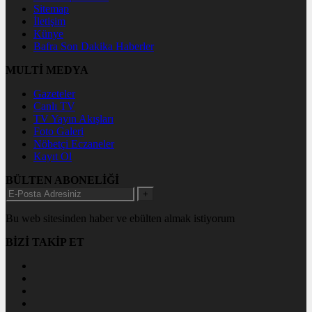
Sitemap
İletişim
Künye
Bafra Son Dakika Haberler
MULTİ MEDYA
Gazeteler
Canlı TV
TV Yayın Akışları
Foto Galeri
Nöbetçi Eczaneler
Kayıt Ol
BÜLTEN ABONELİĞİ
+
Bu web sitesinden haber ve ebülten almak istiyorum
BİZİ TAKİP ET