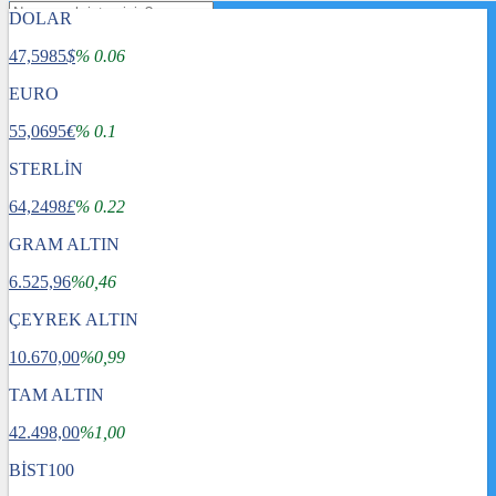
DOLAR
47,5985
$
% 0.06
EURO
55,0695
€
% 0.1
STERLİN
64,2498
£
% 0.22
GRAM ALTIN
6.525,96
%0,46
ÇEYREK ALTIN
10.670,00
%0,99
TAM ALTIN
Gündem
42.498,00
Dünya
%1,00
Ekonomi
BİST100
Spor
Sağlık