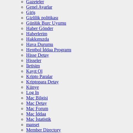
Gazeteler
Genel Ayarlar
Giriş
Gizlilik politikası
Günlük Burç Uyumu
Haber Gönder
Haberlerim
Hakkımızda
Hava Durumu
Hentbol İddaa Programı
Hisse Detay
Hisseler
İletişim
Kayıt Ol
Kripto Paralar
Kriptopara Detay
Künye
Log In
Maç Bilgisi
Maç Detay
Maç Forum
Maç İddaa
Maç İstatistik
manset
Member Directory