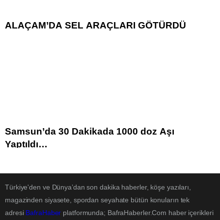
ALAÇAM’DA SEL ARAÇLARI GÖTÜRDÜ
Samsun’da 30 Dakikada 1000 doz Aşı
Yaptıldı…
Türkiye'den ve Dünya’dan son dakika haberler, köşe yazıları,
magazinden siyasete, spordan seyahate bütün konuların tek
adresi
BafraHaber
platformunda; BafraHaberler.Com haber içerikleri