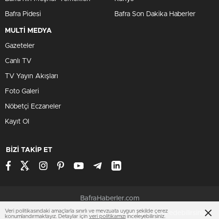
Bafra Pidesi
Bafra Son Dakika Haberler
MULTİ MEDYA
Gazeteler
Canlı TV
TV Yayın Akışları
Foto Galeri
Nöbetçi Eczaneler
Kayıt Ol
BİZİ TAKİP ET
BafraHaberler.com
Veri politikasındaki amaçlarla sınırlı ve mevzuata uygun şekilde çerez
Çerezler ile ilgili bilgi için
Çerez Politikamızı
ziyaret edebilirsiniz.
konumlandırmaktayız. Detaylar için
veri politikamızı
inceleyebilirsiniz.