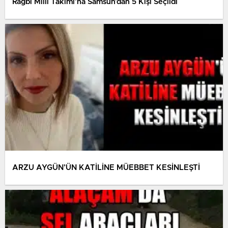
Ragbi Milli Takımı’na Samsun’dan 5 Kişi Seçildi
ARZU AYGÜN’ÜN KATİLİNE MÜEBBET KESİNLEŞTİ