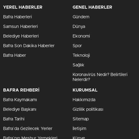
YEREL HABERLER
GENEL HABERLER
Bafra Haberleri
Gündem
Samsun Haberleri
Dünya
Belediye Haberleri
Ekonomi
Bafra Son Dakika Haberler
Spor
Bafra Haber
Teknoloji
Sağlık
Koronavirüs Nedir? Belirtileri
Nelerdir?
BAFRA REHBERİ
KURUMSAL
Bafra Kaymakamı
Hakkımızda
Belediye Başkanı
Gizlilik politikası
Bafra Tarihi
Sitemap
Bafra`da Gezilecek Yerler
İletişim
Bafra`nın Meşhur Yemekleri
Künye