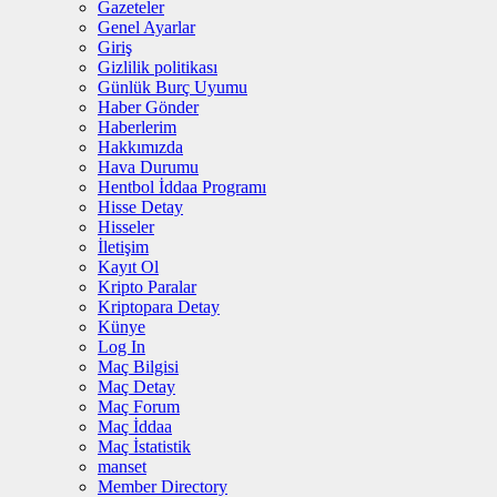
Gazeteler
Genel Ayarlar
Giriş
Gizlilik politikası
Günlük Burç Uyumu
Haber Gönder
Haberlerim
Hakkımızda
Hava Durumu
Hentbol İddaa Programı
Hisse Detay
Hisseler
İletişim
Kayıt Ol
Kripto Paralar
Kriptopara Detay
Künye
Log In
Maç Bilgisi
Maç Detay
Maç Forum
Maç İddaa
Maç İstatistik
manset
Member Directory