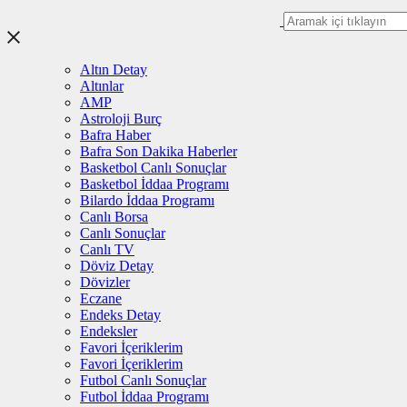
Altın Detay
Altınlar
AMP
Astroloji Burç
Bafra Haber
Bafra Son Dakika Haberler
Basketbol Canlı Sonuçlar
Basketbol İddaa Programı
Bilardo İddaa Programı
Canlı Borsa
Canlı Sonuçlar
Canlı TV
Döviz Detay
Dövizler
Eczane
Endeks Detay
Endeksler
Favori İçeriklerim
Favori İçeriklerim
Futbol Canlı Sonuçlar
Futbol İddaa Programı