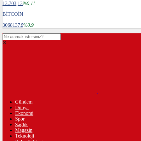
13.703,13
%0,11
BİTCOİN
3068137
฿
%0.9
Gündem
Dünya
Ekonomi
Spor
Sağlık
Magazin
Teknoloji