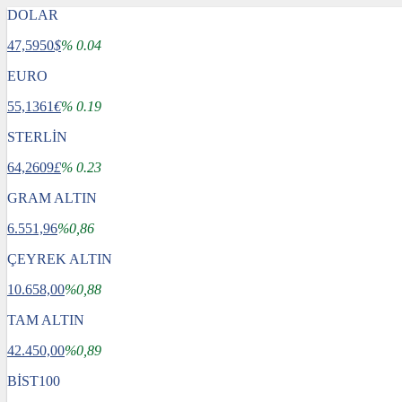
DOLAR
47,5950
$
% 0.04
EURO
55,1361
€
% 0.19
STERLİN
64,2609
£
% 0.23
GRAM ALTIN
6.551,96
%0,86
ÇEYREK ALTIN
10.658,00
%0,88
TAM ALTIN
42.450,00
%0,89
BİST100