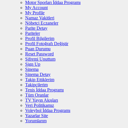
Motor Sporları İddaa Programı
My Account
My Profile
Namaz Vakitleri
Nöbetçi Eczaneler
Parite Detay
Pariteler
Profil Bilgilerim
Profil Fotoğrafı Değiştir
Puan Durumu
Reset Password
Şifremi Unuttum
Sign Up
Sinema
Sinema Detay
Takip Ettiklerim
Takipçilerim
Tenis İddaa Programı
Tüm Oranlar
TV Yayın Akışları
Veri Politikamız
Voleybol İddaa Programı
Yazarlar Site
Yorumlarım