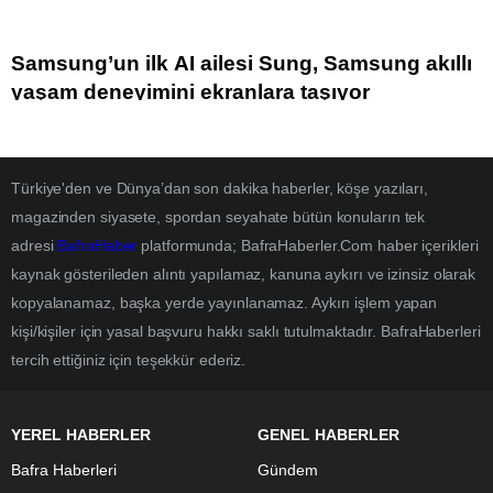
Samsung’un ilk AI ailesi Sung, Samsung akıllı
yaşam deneyimini ekranlara taşıyor
Türkiye'den ve Dünya’dan son dakika haberler, köşe yazıları,
magazinden siyasete, spordan seyahate bütün konuların tek
adresi
BafraHaber
platformunda; BafraHaberler.Com haber içerikleri
kaynak gösterileden alıntı yapılamaz, kanuna aykırı ve izinsiz olarak
kopyalanamaz, başka yerde yayınlanamaz. Aykırı işlem yapan
kişi/kişiler için yasal başvuru hakkı saklı tutulmaktadır. BafraHaberleri
tercih ettiğiniz için teşekkür ederiz.
YEREL HABERLER
GENEL HABERLER
Bafra Haberleri
Gündem