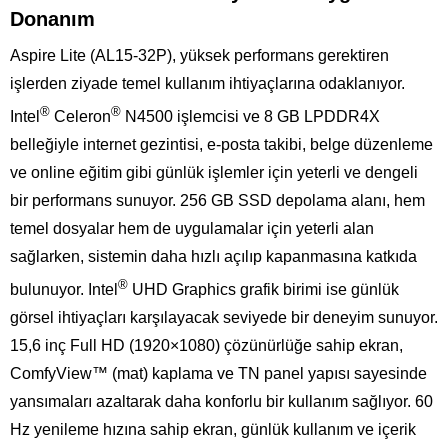
Donanım
Aspire Lite (AL15-32P), yüksek performans gerektiren
işlerden ziyade temel kullanım ihtiyaçlarına odaklanıyor.
®
®
Intel
Celeron
N4500 işlemcisi ve 8 GB LPDDR4X
belleğiyle internet gezintisi, e-posta takibi, belge düzenleme
ve online eğitim gibi günlük işlemler için yeterli ve dengeli
bir performans sunuyor. 256 GB SSD depolama alanı, hem
temel dosyalar hem de uygulamalar için yeterli alan
sağlarken, sistemin daha hızlı açılıp kapanmasına katkıda
®
bulunuyor. Intel
UHD Graphics grafik birimi ise günlük
görsel ihtiyaçları karşılayacak seviyede bir deneyim sunuyor.
15,6 inç Full HD (1920×1080) çözünürlüğe sahip ekran,
ComfyView™ (mat) kaplama ve TN panel yapısı sayesinde
yansımaları azaltarak daha konforlu bir kullanım sağlıyor. 60
Hz yenileme hızına sahip ekran, günlük kullanım ve içerik