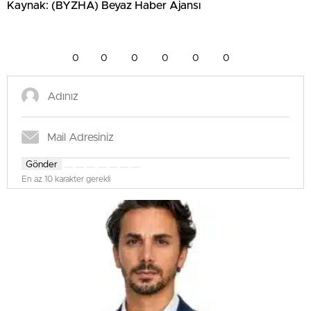
Kaynak: (BYZHA) Beyaz Haber Ajansı
0
0
0
0
0
0
Gönder
En az 10 karakter gerekli