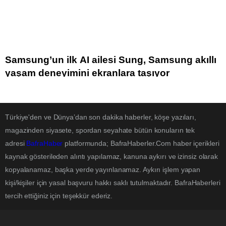
Samsung’un ilk AI ailesi Sung, Samsung akıllı
yaşam deneyimini ekranlara taşıyor
Türkiye'den ve Dünya’dan son dakika haberler, köşe yazıları,
magazinden siyasete, spordan seyahate bütün konuların tek
adresi
BafraHaber
platformunda; BafraHaberler.Com haber içerikleri
kaynak gösterileden alıntı yapılamaz, kanuna aykırı ve izinsiz olarak
kopyalanamaz, başka yerde yayınlanamaz. Aykırı işlem yapan
kişi/kişiler için yasal başvuru hakkı saklı tutulmaktadır. BafraHaberleri
tercih ettiğiniz için teşekkür ederiz.