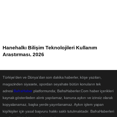
Hanehalkı Bilişim Teknolojileri Kullanım
Araştırması, 2026
Türkiye'den ve Dünya’dan son dakika haberler, köşe yazıları,
magazinden siyasete, spordan seyahate bütün konuların tek
adresi
BafraHaber
platformunda; BafraHaberler.Com haber içerikleri
kaynak gösterileden alıntı yapılamaz, kanuna aykırı ve izinsiz olarak
kopyalanamaz, başka yerde yayınlanamaz. Aykırı işlem yapan
kişi/kişiler için yasal başvuru hakkı saklı tutulmaktadır. BafraHaberleri