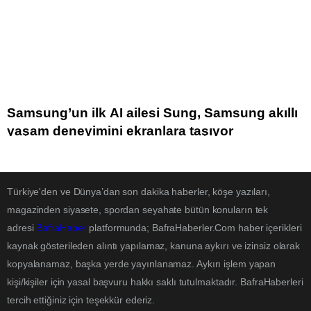
Samsung’un ilk AI ailesi Sung, Samsung akıllı
yaşam deneyimini ekranlara taşıyor
Türkiye'den ve Dünya’dan son dakika haberler, köşe yazıları,
magazinden siyasete, spordan seyahate bütün konuların tek
adresi
BafraHaber
platformunda; BafraHaberler.Com haber içerikleri
kaynak gösterileden alıntı yapılamaz, kanuna aykırı ve izinsiz olarak
kopyalanamaz, başka yerde yayınlanamaz. Aykırı işlem yapan
kişi/kişiler için yasal başvuru hakkı saklı tutulmaktadır. BafraHaberleri
tercih ettiğiniz için teşekkür ederiz.