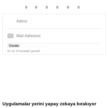
0
0
0
0
0
0
Gönder
En az 10 karakter gerekli
Uygulamalar yerini yapay zekaya bırakıyor