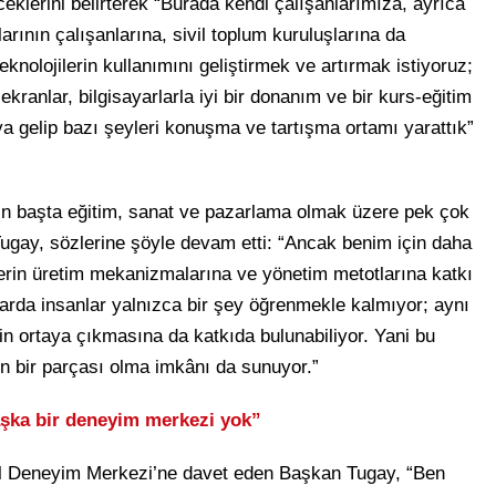
receklerini belirterek “Burada kendi çalışanlarımıza, ayrıca
rının çalışanlarına, sivil toplum kuruluşlarına da
teknolojilerin kullanımını geliştirmek ve artırmak istiyoruz;
kranlar, bilgisayarlarla iyi bir donanım ve bir kurs-eğitim
a gelip bazı şeyleri konuşma ve tartışma ortamı yarattık”
ının başta eğitim, sanat ve pazarlama olmak üzere pek çok
ugay, sözlerine şöyle devam etti: “Ancak benim için daha
jilerin üretim mekanizmalarına ve yönetim metotlarına katkı
arda insanlar yalnızca bir şey öğrenmekle kalmıyor; aynı
in ortaya çıkmasına da katkıda bulunabiliyor. Yani bu
nin bir parçası olma imkânı da sunuyor.”
başka bir deneyim merkezi yok”
ital Deneyim Merkezi’ne davet eden Başkan Tugay, “Ben