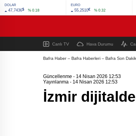
DOLAR
EURO
$
€
47,7436
55,2510
% 0.18
% 0.32
Canlı TV
Hava Durumu
Ca
Bafra Haber – Bafra Haberleri – Bafra Son Dakik
Güncellenme - 14 Nisan 2026 12:53
Yayınlanma - 14 Nisan 2026 12:53
İzmir dijitald