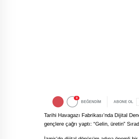
0
BEĞENDİM
ABONE OL
Tarihi Havagazı Fabrikası’nda Dijital De
gençlere çağrı yaptı: “Gelin, üretin” Sırad
İzmir’de dijital dönüşüm adına önemli bi