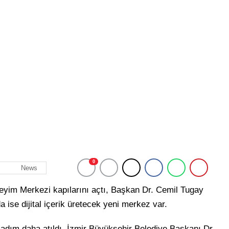
0
News
neyim Merkezi kapılarını açtı, Başkan Dr. Cemil Tugay
a ise dijital içerik üretecek yeni merkez var.
r adım daha atıldı. İzmir Büyükşehir Belediye Başkanı Dr.