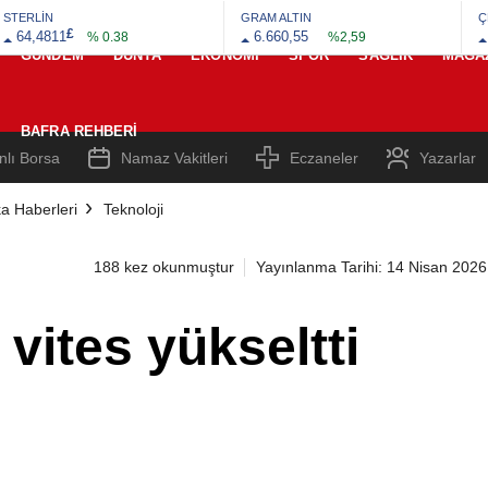
STERLİN
GRAM ALTIN
Ç
£
64,4811
6.660,55
% 0.38
%2,59
GÜNDEM
DÜNYA
EKONOMI
SPOR
SAĞLIK
MAGA
BAFRA REHBERI
nlı Borsa
Namaz Vakitleri
Eczaneler
Yazarlar
a Haberleri
Teknoloji
188 kez okunmuştur
Yayınlanma Tarihi: 14 Nisan 2026
e vites yükseltti