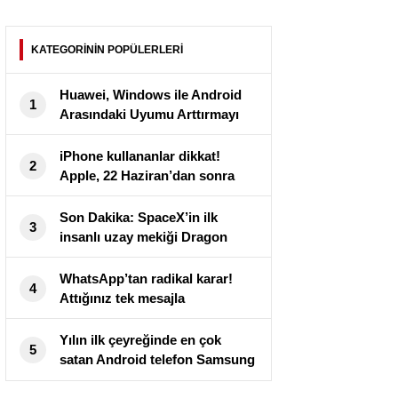
KATEGORİNİN POPÜLERLERİ
Huawei, Windows ile Android
1
Arasındaki Uyumu Arttırmayı
Hedefliyor
iPhone kullananlar dikkat!
2
Apple, 22 Haziran’dan sonra
6S’ten düşük modellerin fişini
çekiyor
Son Dakika: SpaceX’in ilk
3
insanlı uzay mekiği Dragon
fırlatıldı
WhatsApp’tan radikal karar!
4
Attığınız tek mesajla
mahkemelik olabilirsiniz
Yılın ilk çeyreğinde en çok
5
satan Android telefon Samsung
Galaxy A51 oldu