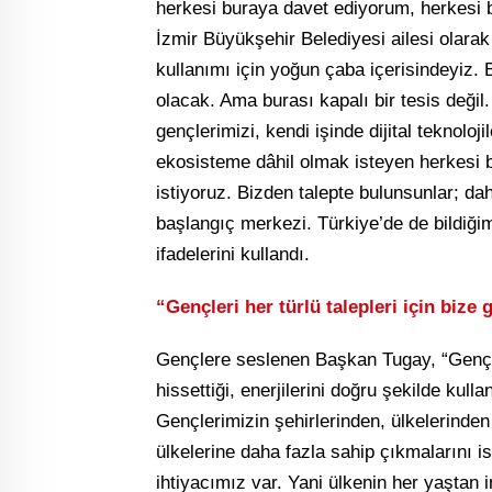
herkesi buraya davet ediyorum, herkesi b
İzmir Büyükşehir Belediyesi ailesi olarak 
kullanımı için yoğun çaba içerisindeyiz
olacak. Ama burası kapalı bir tesis değil
gençlerimizi, kendi işinde dijital teknoloj
ekosisteme dâhil olmak isteyen herkesi bu
istiyoruz. Bizden talepte bulunsunlar; d
başlangıç merkezi. Türkiye’de de bildiğim
ifadelerini kullandı.
“Gençleri her türlü talepleri için biz
Gençlere seslenen Başkan Tugay, “Gençler
hissettiği, enerjilerini doğru şekilde kull
Gençlerimizin şehirlerinden, ülkelerinden
ülkelerine daha fazla sahip çıkmalarını i
ihtiyacımız var. Yani ülkenin her yaştan 