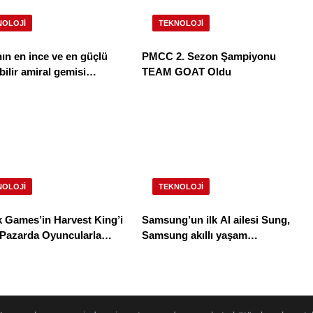
NOLOJI
TEKNOLOJI
n en ince ve en güçlü
PMCC 2. Sezon Şampiyonu
ral gemisi
TEAM GOAT Oldu
Magic V6 Türkiye’de
NOLOJI
TEKNOLOJI
 Games’in Harvest King’i
Samsung’un ilk AI ailesi Sung,
 Pazarda Oyuncularla
Samsung akıllı yaşam
u!
deneyimini ekranlara taşıyor