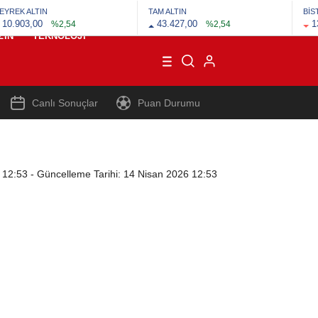
EYREK ALTIN
TAM ALTIN
BİS
10.903,00
43.427,00
1
%2,54
%2,54
ZIN
TEKNOLOJI
Canlı Sonuçlar
Puan Durumu
 12:53
- Güncelleme Tarihi: 14 Nisan 2026 12:53