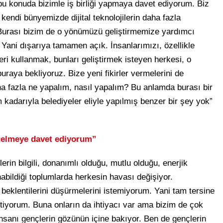
u konuda bizimle iş birliği yapmaya davet ediyorum. Biz
kendi bünyemizde dijital teknolojilerin daha fazla
. Burası bizim de o yönümüzü geliştirmemize yardımcı
. Yani dışarıya tamamen açık. İnsanlarımızı, özellikle
ileri kullanmak, bunları geliştirmek isteyen herkesi, o
raya bekliyoruz. Bize yeni fikirler vermelerini de
aha fazla ne yapalım, nasıl yapalım? Bu anlamda burası bir
 kadarıyla belediyeler eliyle yapılmış benzer bir şey yok”
e gelmeye davet ediyorum”
in bilgili, donanımlı olduğu, mutlu olduğu, enerjik
anabildiği toplumlarda herkesin havası değişiyor.
 beklentilerini düşürmelerini istemiyorum. Yani tam tersine
stiyorum. Buna onların da ihtiyacı var ama bizim de çok
insanı gençlerin gözünün içine bakıyor. Ben de gençlerin