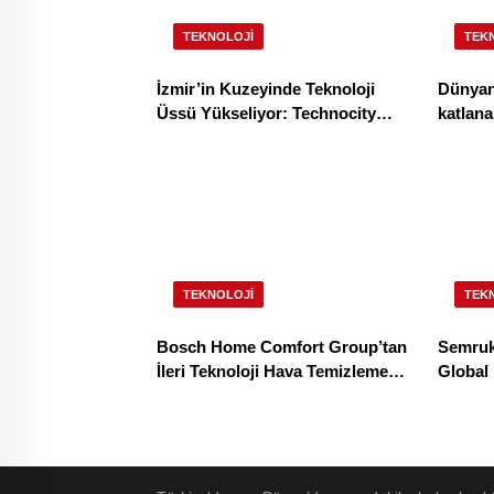
TEKNOLOJI
TEK
İzmir’in Kuzeyinde Teknoloji
Dünyanı
Üssü Yükseliyor: Technocity
katlanabilir ami
İzmir’de İnşaat Süreci Başladı
HONOR 
TEKNOLOJI
TEK
Bosch Home Comfort Group’tan
Semruk
İleri Teknoloji Hava Temizleme
Global
Cihazları
Buluşt