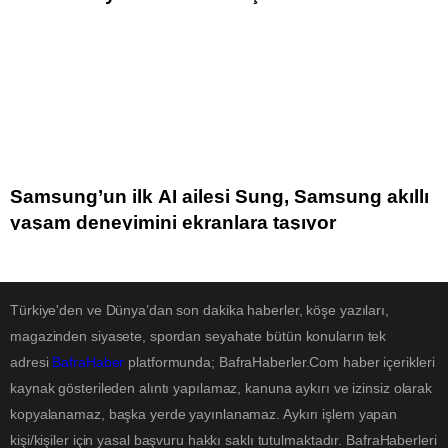
Samsung’un ilk AI ailesi Sung, Samsung akıllı
yaşam deneyimini ekranlara taşıyor
Türkiye'den ve Dünya’dan son dakika haberler, köşe yazıları,
magazinden siyasete, spordan seyahate bütün konuların tek
adresi
BafraHaber
platformunda; BafraHaberler.Com haber içerikleri
kaynak gösterileden alıntı yapılamaz, kanuna aykırı ve izinsiz olarak
kopyalanamaz, başka yerde yayınlanamaz. Aykırı işlem yapan
kişi/kişiler için yasal başvuru hakkı saklı tutulmaktadır. BafraHaberleri