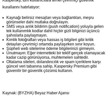
Kaspersky, tüm kullanıcılara temel çevrimiçi güvenlik
kurallarını hatırlatıyor:
Kaynağı belirsiz mesajları veya bağlantıları, meşru
görünseler dahi mutlaka doğrulayın.
SMS veya anlık bildirim (push notification) yoluyla gelen
tek kullanımlık kodlar dahil hiçbir gizli bilginizi üçüncü
şahıslarla paylaşmayın.
Kimlik fotoğrafları veya hassas iş bilgileri gibi kritik
detayları çevrimiçi ortamda paylaşırken sınır koyun.
Şüpheli web sitelerine ödeme bilgilerinizi girmeyin.
Unutmayın: Eğer internetteki bir teklif gerçek olamayacak
kadar cazip görünüyorsa, muhtemelen sahtedir.
Oltalama siteleri, dolandırıcılık ve spam içeriklere karşı
güncel veri tabanına sahip, Kaspersky Premium gibi
güvenilir bir güvenlik çözümü kullanın.
Kaynak: (BYZHA) Beyaz Haber Ajansı