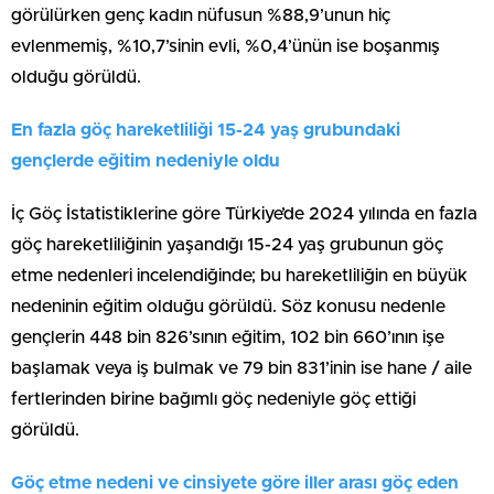
görülürken genç kadın nüfusun %88,9’unun hiç
evlenmemiş, %10,7’sinin evli, %0,4’ünün ise boşanmış
olduğu görüldü.
En fazla göç hareketliliği 15-24 yaş grubundaki
gençlerde eğitim nedeniyle oldu
İç Göç İstatistiklerine göre Türkiye’de 2024 yılında en fazla
göç hareketliliğinin yaşandığı 15-24 yaş grubunun göç
etme nedenleri incelendiğinde; bu hareketliliğin en büyük
nedeninin eğitim olduğu görüldü. Söz konusu nedenle
gençlerin 448 bin 826’sının eğitim, 102 bin 660’ının işe
başlamak veya iş bulmak ve 79 bin 831’inin ise hane / aile
fertlerinden birine bağımlı göç nedeniyle göç ettiği
görüldü.
Göç etme nedeni ve cinsiyete göre iller arası göç eden