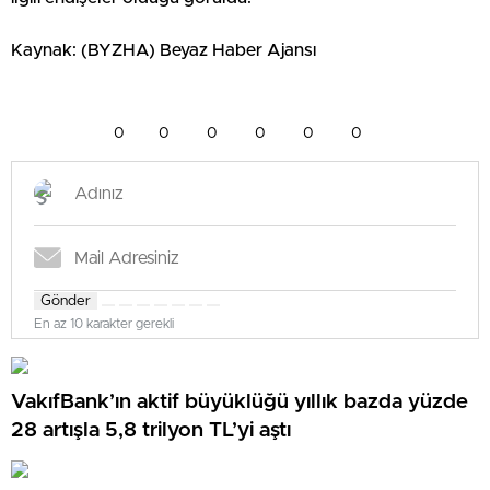
Kaynak: (BYZHA) Beyaz Haber Ajansı
0
0
0
0
0
0
Gönder
En az 10 karakter gerekli
VakıfBank’ın aktif büyüklüğü yıllık bazda yüzde
28 artışla 5,8 trilyon TL’yi aştı