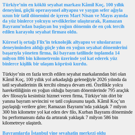
Türkiye’nin en köklü seyahat markası Kâmil Koç, 100 yıllık
deneyimi, güçlü operasyonel altyapısı ve yaygın sefer ağıyla
uzun bir tatil dönemini de içeren Mart Nisan ve Mayıs ayında
da yüz binlerce yolcuyu sevdiklerine ulaştırarak, Ramazan
Bayramı’ndan başlayan bu yoğun dönemin de en çok tercih
edilen karayolu seyahat firması oldu.
Küresel iş ortağı Flix’in teknolojik altyapısı ve uluslararası
deneyiminden aldığı güçle yılın en yoğun seyahat dönemlerini
başarıyla yöneten firma, iki bayram tatilinde toplamda 14
milyon 886 bin kilometrenin üzerinde yol kat ederek yüz
binlerce kişilik bir ulaşım köprüsü kurdu.
Türkiye’nin en fazla tercih edilen seyahat markalarından biri olan
Kâmil Koç, 100 yıllık yol arkadaşlığı geleneğiyle 2026 yılında da
tatil seyahatlerinin ilk tercihi olmaya devam etti. Özellikle yolcu
hareketliliğinin en yoğun olduğu bayram dönemlerinde 795 araçlık
dev filosuyla kesintisiz hizmet veren firma, Türkiye’nin dört bir
yanına bayram sevincini ve tatil coşkusunu taşıdı. Kâmil Koç’un
paylaştığı verilere göre; Ramazan Bayramı’nda yaklaşık 7 milyon
300 bin kilometre yol kat eden dev filo, Kurban Bayramı döneminde
bu performansını daha da artırarak yaklaşık 7 milyon 586 bin
kilometreye ulaştırdı.
Bayramlarda İstanbul yine seyahatin merkezi oldu