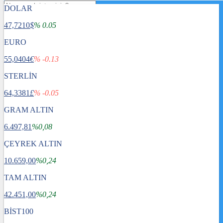
DOLAR
47,7210
$
% 0.05
EURO
55,0404
€
% -0.13
STERLİN
64,3381
£
% -0.05
GRAM ALTIN
6.497,81
%0,08
ÇEYREK ALTIN
10.659,00
%0,24
TAM ALTIN
Gündem
42.451,00
Dünya
%0,24
Ekonomi
BİST100
Spor
Sağlık