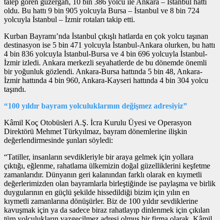
talep gören güzergâh, 10 bin 386 yolcu ile Ankara – İstanbul hattı
oldu. Bu hattı 9 bin 905 yolcuyla Bursa – İstanbul ve 8 bin 724
yolcuyla İstanbul – İzmir rotaları takip etti.
Kurban Bayramı’nda İstanbul çıkışlı hatlarda en çok yolcu taşınan
destinasyon ise 5 bin 471 yolcuyla İstanbul-Ankara olurken, bu hattı
4 bin 836 yolcuyla İstanbul-Bursa ve 4 bin 696 yolcuyla İstanbul-
İzmir izledi. Ankara merkezli seyahatlerde de bu dönemde önemli
bir yoğunluk gözlendi. Ankara-Bursa hattında 5 bin 48, Ankara-
İzmir hattında 4 bin 960, Ankara-Kayseri hattında 4 bin 304 yolcu
taşındı.
“100 yıldır bayram yolculuklarının değişmez adresiyiz”
Kâmil Koç Otobüsleri A.Ş. İcra Kurulu Üyesi ve Operasyon
Direktörü Mehmet Türkyılmaz, bayram dönemlerine ilişkin
değerlendirmesinde şunları söyledi:
“Tatiller, insanların sevdikleriyle bir araya gelmek için yollara
çıktığı, eğlenme, rahatlama ülkemizin doğal güzelliklerini keşfetme
zamanlarıdır. Dünyanın geri kalanından farklı olarak en kıymetli
değerlerimizden olan bayramlarla birleştiğinde ise paylaşma ve birlik
duygularının en güçlü şekilde hissedildiği bizim için yılın en
kıymetli zamanlarına dönüşürler. Biz de 100 yıldır sevdiklerine
kavuşmak için ya da sadece biraz rahatlayıp dinlenmek için çıkılan
tüm yolculukların vazgeçilmez adresi olmuş bir firma olarak, Kâmil