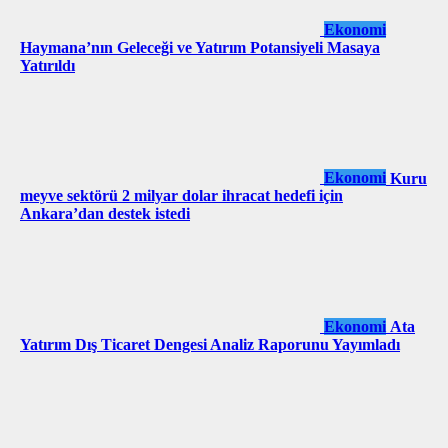
Ekonomi
Haymana’nın Geleceği ve Yatırım Potansiyeli Masaya
Yatırıldı
Ekonomi
Kuru
meyve sektörü 2 milyar dolar ihracat hedefi için
Ankara’dan destek istedi
Ekonomi
Ata
Yatırım Dış Ticaret Dengesi Analiz Raporunu Yayımladı