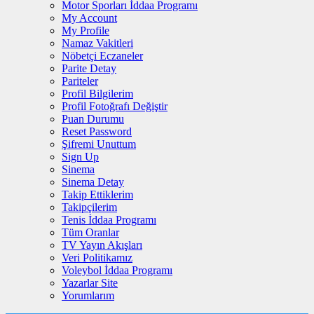
Motor Sporları İddaa Programı
My Account
My Profile
Namaz Vakitleri
Nöbetçi Eczaneler
Parite Detay
Pariteler
Profil Bilgilerim
Profil Fotoğrafı Değiştir
Puan Durumu
Reset Password
Şifremi Unuttum
Sign Up
Sinema
Sinema Detay
Takip Ettiklerim
Takipçilerim
Tenis İddaa Programı
Tüm Oranlar
TV Yayın Akışları
Veri Politikamız
Voleybol İddaa Programı
Yazarlar Site
Yorumlarım