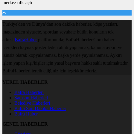
merkez ofis açtı
Türkiye'den ve Dünya’dan son dakika haberler, köşe yazıları,
magazinden siyasete, spordan seyahate bütün konuların tek
adresi
BafraHaber
platformunda; BafraHaberler.Com haber
içerikleri kaynak gösterileden alıntı yapılamaz, kanuna aykırı ve
izinsiz olarak kopyalanamaz, başka yerde yayınlanamaz. Aykırı
işlem yapan kişi/kişiler için yasal başvuru hakkı saklı tutulmaktadır.
BafraHaberleri tercih ettiğiniz için teşekkür ederiz.
YEREL HABERLER
Bafra Haberleri
Samsun Haberleri
Belediye Haberleri
Bafra Son Dakika Haberler
Bafra Haber
GENEL HABERLER