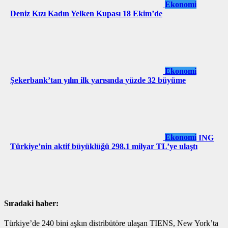
Ekonomi
Deniz Kızı Kadın Yelken Kupası 18 Ekim’de
Ekonomi
Şekerbank’tan yılın ilk yarısında yüzde 32 büyüme
Ekonomi
ING
Türkiye’nin aktif büyüklüğü 298.1 milyar TL’ye ulaştı
Sıradaki haber:
Türkiye’de 240 bini aşkın distribütöre ulaşan TIENS, New York’ta