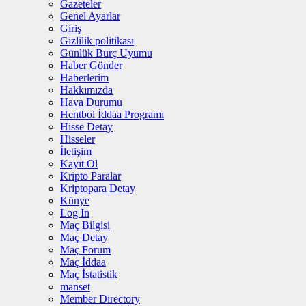
Gazeteler
Genel Ayarlar
Giriş
Gizlilik politikası
Günlük Burç Uyumu
Haber Gönder
Haberlerim
Hakkımızda
Hava Durumu
Hentbol İddaa Programı
Hisse Detay
Hisseler
İletişim
Kayıt Ol
Kripto Paralar
Kriptopara Detay
Künye
Log In
Maç Bilgisi
Maç Detay
Maç Forum
Maç İddaa
Maç İstatistik
manset
Member Directory