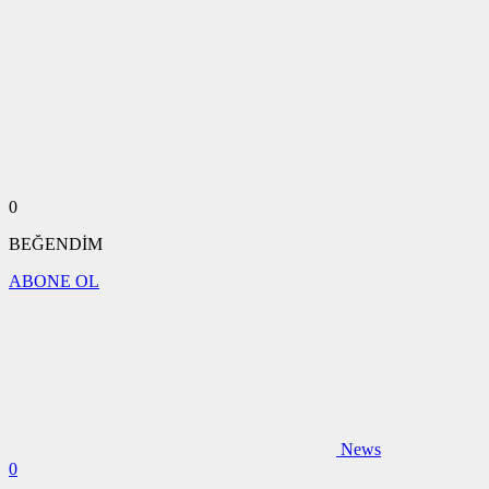
0
BEĞENDİM
ABONE OL
News
0