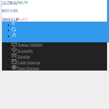
13.798,82
%0,70
Magazin
Teknoloji
BİTCOİN
Bafra Rehberi
3064511
฿
%-0.5
Canlı TV
Hava Durumu
Canlı Borsa
Namaz Vakitleri
Eczaneler
Yazarlar
Canlı Sonuçlar
Puan Durumu