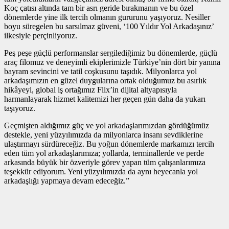
Koç çatısı altında tam bir asrı geride bırakmanın ve bu özel
dönemlerde yine ilk tercih olmanın gururunu yaşıyoruz. Nesiller
boyu süregelen bu sarsılmaz güveni, ‘100 Yıldır Yol Arkadaşınız’
ilkesiyle perçinliyoruz.
Peş peşe güçlü performanslar sergilediğimiz bu dönemlerde, güçlü
araç filomuz ve deneyimli ekiplerimizle Türkiye’nin dört bir yanına
bayram sevincini ve tatil coşkusunu taşıdık. Milyonlarca yol
arkadaşımızın en güzel duygularına ortak olduğumuz bu asırlık
hikâyeyi, global iş ortağımız Flix’in dijital altyapısıyla
harmanlayarak hizmet kalitemizi her geçen gün daha da yukarı
taşıyoruz.
Geçmişten aldığımız güç ve yol arkadaşlarımızdan gördüğümüz
destekle, yeni yüzyılımızda da milyonlarca insanı sevdiklerine
ulaştırmayı sürdüreceğiz. Bu yoğun dönemlerde markamızı tercih
eden tüm yol arkadaşlarımıza; yollarda, terminallerde ve perde
arkasında büyük bir özveriyle görev yapan tüm çalışanlarımıza
teşekkür ediyorum. Yeni yüzyılımızda da aynı heyecanla yol
arkadaşlığı yapmaya devam edeceğiz.”