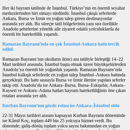
Her iki bayram tatilinde de İstanbul, Türkiye’nin en önemli seyahat
merkezlerinden biri olmayı sürdürdü. İstanbul çıkışlı seferlerde
Ankara, Bursa ve İzmir en yoğun talep gören destinasyonlar
arasında yer aldı. Bu süreçte tatil bölgelerinin yanı sıra özellikle
Anadolu şehirlerine yönelik aile ziyareti odaklı yolculuklarda da
önemli bir hareketlilik yaşandı.
Ramazan Bayramı’nda en çok İstanbul-Ankara hattı tercih
edildi
Ramazan Bayramı’nın okulların ikinci ara tatiliyle birleştiği 14–22
Mart tarihleri arasında, İstanbul başta olmak üzere büyükşehirlerden
Anadolu’ya önemli bir yoğunluk yaşandı. Ramazan Bayramı’nda
İstanbul kalkışlı seferlerde en yoğun talep İstanbul–Ankara hattında
gerçekleşti. Bu hattı sırasıyla Bursa ve İzmir illerine yapılan seferler
takip etti. Anadolu’da ise Ankara–Bursa, Bursa–Eskişehir, Ankara–
Kayseri ve Ankara–Adana hatları bayram hareketliliğinin öne çıkan
rotaları arasında yer aldı.
Kurban Bayramı’nın gözde rotası ise Ankara–İstanbul oldu
22-31 Mayıs tarihleri arasını kapsayan Kurban Bayramı döneminde
ise Kâmil Koç, toplam 449 bin 25 yolcuya hizmet verdi. Bu
dönemde; gidiş-dönüş toplam yolcu sayısı bakımından en yoğun