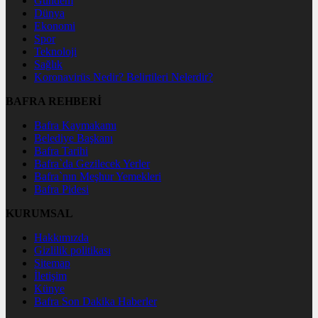
Gündem
Dünya
Ekonomi
Spor
Teknoloji
Sağlık
Koronavirüs Nedir? Belirtileri Nelerdir?
BAFRA REHBERİ
Bafra Kaymakamı
Belediye Başkanı
Bafra Tarihi
Bafra`da Gezilecek Yerler
Bafra`nın Meşhur Yemekleri
Bafra Pidesi
KURUMSAL
Hakkımızda
Gizlilik politikası
Sitemap
İletişim
Künye
Bafra Son Dakika Haberler