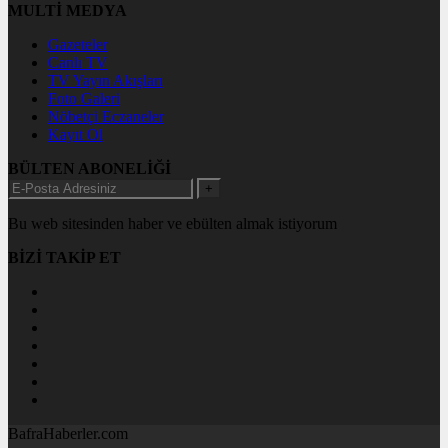
MULTİ MEDYA
Gazeteler
Canlı TV
TV Yayın Akışları
Foto Galeri
Nöbetçi Eczaneler
Kayıt Ol
BÜLTEN ABONELİĞİ
+
Bu web sitesinden haber ve ebülten almak istiyorum
BİZİ TAKİP ET
BafraHaberler.com