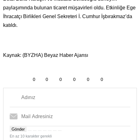
paylaşımında bulunan ticaret müşavirleri oldu. Etkinliğe Ege
İhracatçı Birlikleri Genel Sekreteri İ. Cumhur İşbırakmaz’da
katıldı.
Kaynak: (BYZHA) Beyaz Haber Ajansı
0
0
0
0
0
0
Gönder
En az 10 karakter gerekli