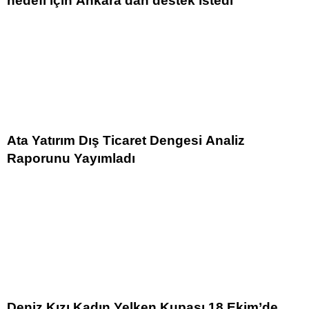
hedefi için Ankara’dan destek istedi
Ata Yatırım Dış Ticaret Dengesi Analiz
Raporunu Yayımladı
Deniz Kızı Kadın Yelken Kupası 18 Ekim’de