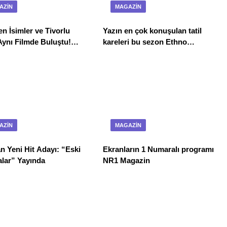
AZIN
MAGAZIN
 İsimler ve Tivorlu
Yazın en çok konuşulan tatil
Aynı Filmde Buluştu!
kareleri bu sezon Ethno
k Devri! 7 Ağustos’ta
Belek’ten geldi
da
AZIN
MAGAZIN
n Yeni Hit Adayı: “Eski
Ekranların 1 Numaralı programı
lar” Yayında
NR1 Magazin