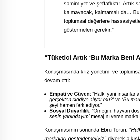
samimiyet ve şeffaflıktır. Artık 
kalmayacak, kalmamalı da… Bunu
toplumsal değerlere hassasiyetler
göstermeleri gerekir.”
“Tüketici Artık ‘Bu Marka Beni 
Konuşmasında kriz yönetimi ve toplumsal
devam etti:
Empati ve Güven:
“Halk, yani insanlar a
gerçekten ciddiye alıyor mu?’
ve
‘Bu mark
şeyi hemen fark ediyor.”
Sosyal Duyarlılık:
“Örneğin, hayvan dostl
senin yanındayım’
mesajını veren markala
Konuşmasının sonunda Ebru Torun,
“Hal
markaları desteklemeliyiz”
diyerek alkış