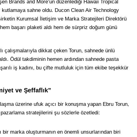
şen Brands and More’un düzenlediği Hawaii Tropical
 bir kutlamaya sahne oldu. Ducon Clean Air Technology
ketin Kurumsal İletişim ve Marka Stratejileri Direktörü
 hem başarı plaketi aldı hem de sürpriz doğum günü
lı çalışmalarıyla dikkat çeken Torun, sahnede ünlü
 aldı. Ödül takdiminin hemen ardından sahnede pasta
arılı iş kadını, bu çifte mutluluk için tüm ekibe teşekkür
yet ve Şeffaflık”
laşma üzerine ufuk açıcı bir konuşma yapan Ebru Torun,
azarlama stratejilerini şu sözlerle özetledi:
ı bir marka oluşturmanın en önemli unsurlarından biri