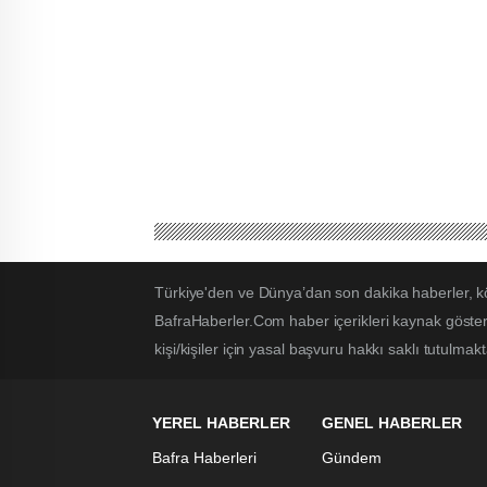
Türkiye'den ve Dünya’dan son dakika haberler, k
BafraHaberler.Com haber içerikleri kaynak göster
kişi/kişiler için yasal başvuru hakkı saklı tutulmakt
YEREL HABERLER
GENEL HABERLER
Bafra Haberleri
Gündem