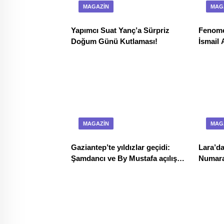
MAGAZIN
MAG
Yapımcı Suat Yanç’a Sürpriz
Fenomen
Doğum Günü Kutlaması!
İsmail 
!Kozala
Vizyon
MAGAZIN
MAG
Gaziantep’te yıldızlar geçidi:
Lara’da
Şamdancı ve By Mustafa açılışı
Numara
ile Green Park’ta görkemli gala