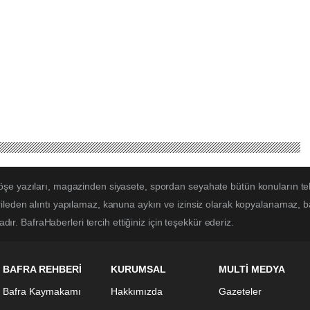
öşe yazıları, magazinden siyasete, spordan seyahate bütün konuların te
ileden alıntı yapılamaz, kanuna aykırı ve izinsiz olarak kopyalanamaz, 
adır. BafraHaberleri tercih ettiğiniz için teşekkür ederiz.
BAFRA REHBERİ
KURUMSAL
MULTİ MEDYA
Bafra Kaymakamı
Hakkımızda
Gazeteler