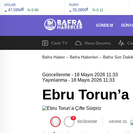
DOLAR
EURO
$
€
47,5994
55,0805
% 0.06
% 0.11
GÜNDEM
DÜNY
Canlı TV
Hava Durumu
Ca
Bafra Haber – Bafra Haberleri – Bafra Son Dakik
Güncellenme - 18 Mayıs 2026 11:33
Yayınlanma - 18 Mayıs 2026 11:33
Ebru Torun’a 
0
BEĞENDİM
ABONE OL