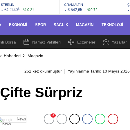
STERLİN
GRAM ALTIN
Ç
£
64,2440
6.542,65
% 0.21
%0,72
A
EKONOMI
SPOR
SAĞLIK
MAGAZIN
TEKNOLOJI
nlı Borsa
Namaz Vakitleri
Eczaneler
Yazarlar
a Haberleri
Magazin
261 kez okunmuştur
Yayınlanma Tarihi: 18 Mayıs 2026
Çifte Sürpriz
0
News