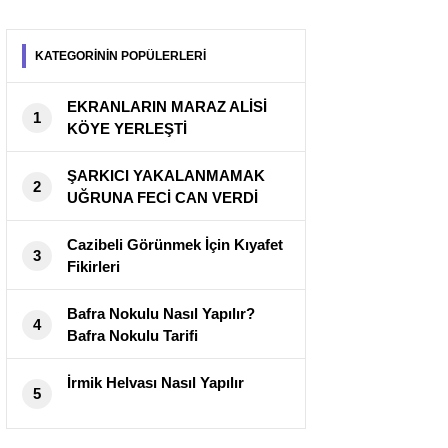
KATEGORİNİN POPÜLERLERİ
EKRANLARIN MARAZ ALİSİ
1
KÖYE YERLEŞTİ
ŞARKICI YAKALANMAMAK
2
UĞRUNA FECİ CAN VERDİ
Cazibeli Görünmek İçin Kıyafet
3
Fikirleri
Bafra Nokulu Nasıl Yapılır?
4
Bafra Nokulu Tarifi
İrmik Helvası Nasıl Yapılır
5