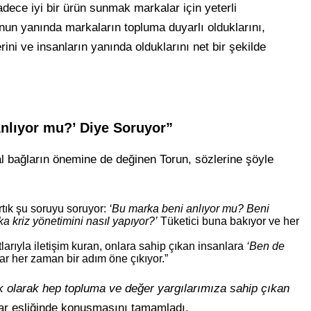
sadece iyi bir ürün sunmak markalar için yeterli
n yanında markaların topluma duyarlı olduklarını,
ini ve insanların yanında olduklarını net bir şekilde
Anlıyor mu?’ Diye Soruyor”
 bağların önemine de değinen Torun, sözlerine şöyle
rtık şu soruyu soruyor:
‘Bu marka beni anlıyor mu? Beni
a kriz yönetimini nasıl yapıyor?’
Tüketici buna bakıyor ve her
arıyla iletişim kuran, onlara sahip çıkan insanlara
‘Ben de
r her zaman bir adım öne çıkıyor.”
k olarak hep topluma ve değer yargılarımıza sahip çıkan
lar eşliğinde konuşmasını tamamladı.