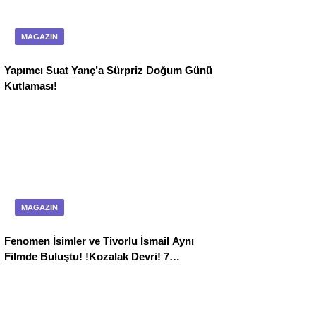
MAGAZIN
Yapımcı Suat Yanç’a Sürpriz Doğum Günü
Kutlaması!
MAGAZIN
Fenomen İsimler ve Tivorlu İsmail Aynı
Filmde Buluştu! !Kozalak Devri! 7
Ağustos’ta Vizyonda