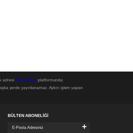
k adresi
BafraHaber
platformunda;
başka yerde yayınlanamaz. Aykırı işlem yapan
BÜLTEN ABONELİĞİ
+