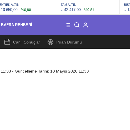
EYREK ALTIN
TAM ALTIN
BİS
10.650,00
42.417,00
1
%0,80
%0,81
BAFRA REHBERI
Canlı Sonuçlar
Puan Durumu
 11:33
- Güncelleme Tarihi: 18 Mayıs 2026 11:33