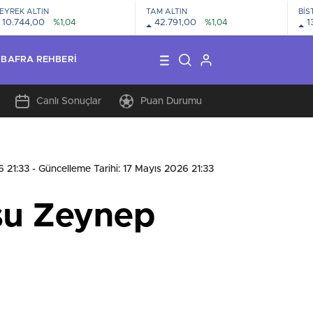
EYREK ALTIN
TAM ALTIN
BİS
10.744,00
%1,04
42.791,00
%1,04
1
BAFRA REHBERI
Canlı Sonuçlar
Puan Durumu
6 21:33
- Güncelleme Tarihi: 17 Mayıs 2026 21:33
usu Zeynep