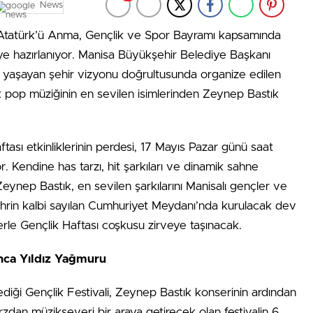
News
 Atatürk’ü Anma, Gençlik ve Spor Bayramı kapsamında
eye hazırlanıyor. Manisa Büyükşehir Belediye Başkanı
e yaşayan şehir vizyonu doğrultusunda organize edilen
 Türk pop müziğinin en sevilen isimlerinden Zeynep Bastık
ası etkinliklerinin perdesi, 17 Mayıs Pazar günü saat
 Kendine has tarzı, hit şarkıları ve dinamik sahne
Zeynep Bastık, en sevilen şarkılarını Manisalı gençler ve
ehrin kalbi sayılan Cumhuriyet Meydanı’nda kurulacak dev
rle Gençlik Haftası coşkusu zirveye taşınacak.
ca Yıldız Yağmuru
diği Gençlik Festivali, Zeynep Bastık konserinin ardından
an müzikseveri bir araya getirecek olan festivalin 6