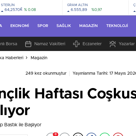
STERLİN
GRAM ALTIN
Ç
£
64,2570
% 0.08
6.555,89
%0,97
A
EKONOMI
SPOR
SAĞLIK
MAGAZIN
TEKNOLOJI
nlı Borsa
Namaz Vakitleri
Eczaneler
Yazarlar
ka Haberleri
Magazin
249 kez okunmuştur
Yayınlanma Tarihi: 17 Mayıs 202
nçlik Haftası Coşk
lıyor
0