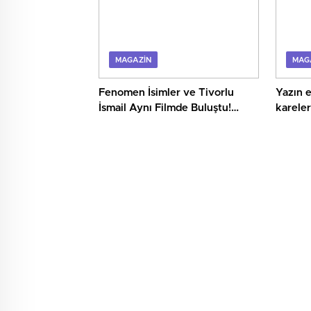
MAGAZIN
MAG
Fenomen İsimler ve Tivorlu
Yazın e
İsmail Aynı Filmde Buluştu!
karele
!Kozalak Devri! 7 Ağustos’ta
Belek’t
Vizyonda