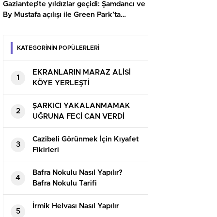
Gaziantep’te yıldızlar geçidi: Şamdancı ve
By Mustafa açılışı ile Green Park’ta
görkemli gala
KATEGORİNİN POPÜLERLERİ
EKRANLARIN MARAZ ALİSİ
1
KÖYE YERLEŞTİ
ŞARKICI YAKALANMAMAK
2
UĞRUNA FECİ CAN VERDİ
Cazibeli Görünmek İçin Kıyafet
3
Fikirleri
Bafra Nokulu Nasıl Yapılır?
4
Bafra Nokulu Tarifi
İrmik Helvası Nasıl Yapılır
5