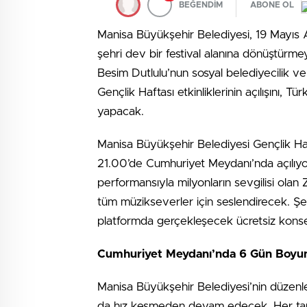
BEĞENDİM
ABONE OL
Manisa Büyükşehir Belediyesi, 19 Mayıs
şehri dev bir festival alanına dönüştürm
Besim Dutlulu’nun sosyal belediyecilik v
Gençlik Haftası etkinliklerinin açılışını,
yapacak.
Manisa Büyükşehir Belediyesi Gençlik Haft
21.00’de Cumhuriyet Meydanı’nda açılıyor.
performansıyla milyonların sevgilisi olan 
tüm müzikseverler için seslendirecek. Ş
platformda gerçekleşecek ücretsiz konse
Cumhuriyet Meydanı’nda 6 Gün Boyun
Manisa Büyükşehir Belediyesi’nin düzenle
da hız kesmeden devam edecek. Her tarzd