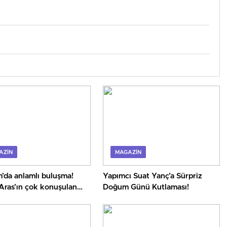
AZIN
MAGAZIN
’da anlamlı buluşma!
Yapımcı Suat Yanç’a Sürpriz
Aras’ın çok konuşulan
Doğum Günü Kutlaması!
yeni baskısını Titanic
 Collection Bodrum’da