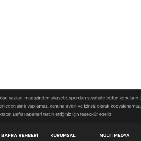
köşe yazıları, magazinden siyasete, spordan seyahate bütün konuların 
rileden alıntı yapılamaz, kanuna aykırı ve izinsiz olarak kopyalanama
ktadır. BafraHaberleri tercih ettiğiniz için teşekkür ederiz.
BAFRA REHBERİ
KURUMSAL
MULTİ MEDYA