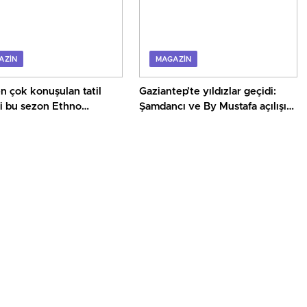
AZIN
MAGAZIN
n çok konuşulan tatil
Gaziantep’te yıldızlar geçidi:
ri bu sezon Ethno
Şamdancı ve By Mustafa açılışı
en geldi
ile Green Park’ta görkemli gala