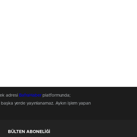
tek adresi
BafraHaber
platformunda;
z, başka yerde yayınlanamaz. Aykırı işlem yapan
BÜLTEN ABONELİĞİ