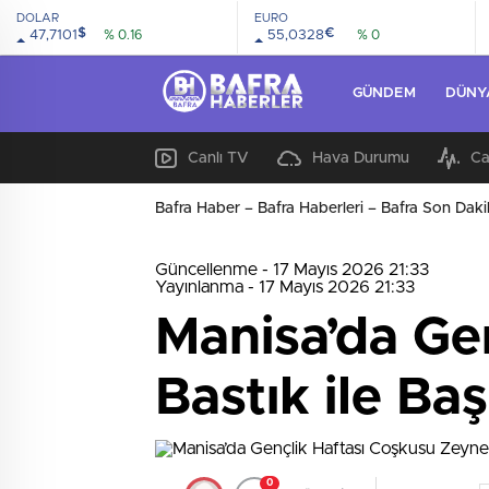
DOLAR
EURO
$
€
47,7101
% 0.16
55,0328
% 0
GÜNDEM
DÜNY
Canlı TV
Hava Durumu
Ca
Bafra Haber – Bafra Haberleri – Bafra Son Daki
Güncellenme - 17 Mayıs 2026 21:33
Yayınlanma - 17 Mayıs 2026 21:33
Manisa’da Ge
Bastık ile Baş
0