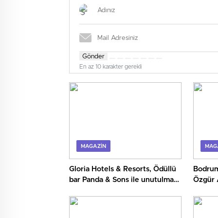
Gönder
En az 10 karakter gerekli
MAGAZIN
MAG
Gloria Hotels & Resorts, Ödüllü
Bodrum
bar Panda & Sons ile unutulmaz
Özgür 
bir Miksoloji Gecesine İmza Attı
kitabı 
Luxury
kutladı