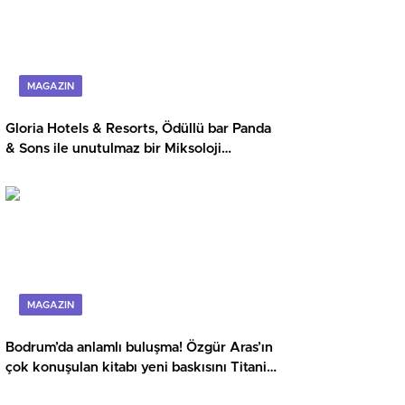
MAGAZIN
Gloria Hotels & Resorts, Ödüllü bar Panda
& Sons ile unutulmaz bir Miksoloji
Gecesine İmza Attı
MAGAZIN
Bodrum’da anlamlı buluşma! Özgür Aras’ın
çok konuşulan kitabı yeni baskısını Titanic
Luxury Collection Bodrum’da kutladı