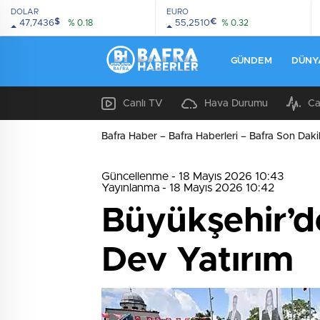
DOLAR
EURO
$
€
47,7436
% 0.18
55,2510
% 0.32
GÜNDEM
DÜNY
Canlı TV
Hava Durumu
Ca
Bafra Haber – Bafra Haberleri – Bafra Son Daki
Güncellenme - 18 Mayıs 2026 10:43
Yayınlanma - 18 Mayıs 2026 10:42
Büyükşehir’de
Dev Yatırım