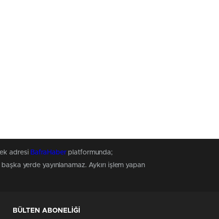
tek adresi
BafraHaber
platformunda;
z, başka yerde yayınlanamaz. Aykırı işlem yapan
BÜLTEN ABONELİĞİ