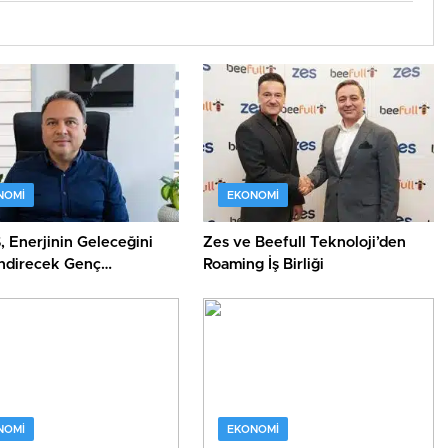
NOMI
EKONOMI
 Enerjinin Geleceğini
Zes ve Beefull Teknoloji’den
endirecek Genç
Roaming İş Birliği
kleri Arıyor
NOMI
EKONOMI