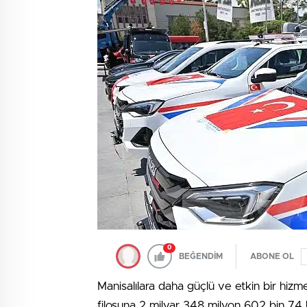
0
BEĞENDİM
ABONE OL
Manisalılara daha güçlü ve etkin bir hiz
filosuna 2 milyar 348 milyon 602 bin 74 li