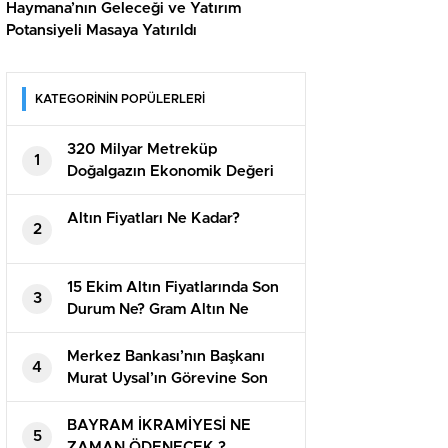
Haymana’nın Geleceği ve Yatırım
Potansiyeli Masaya Yatırıldı
KATEGORİNİN POPÜLERLERİ
320 Milyar Metreküp
1
Doğalgazın Ekonomik Değeri
Açıklandı
Altın Fiyatları Ne Kadar?
2
15 Ekim Altın Fiyatlarında Son
3
Durum Ne? Gram Altın Ne
Kadar?
Merkez Bankası’nın Başkanı
4
Murat Uysal’ın Görevine Son
Verildi
BAYRAM İKRAMİYESİ NE
5
ZAMAN ÖDENECEK ?