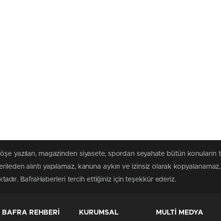
köşe yazıları, magazinden siyasete, spordan seyahate bütün konuların 
rileden alıntı yapılamaz, kanuna aykırı ve izinsiz olarak kopyalanama
ktadır. BafraHaberleri tercih ettiğiniz için teşekkür ederiz.
BAFRA REHBERİ
KURUMSAL
MULTİ MEDYA