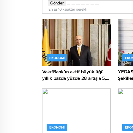
Gönder
En az 10 karakter gerekli
EKONOMI
EKO
VakıfBank’ın aktif büyüklüğü
YEDAŞ,
yıllık bazda yüzde 28 artışla 5,8
Şekill
trilyon TL’yi aştı
Yetene
EKONOMI
EKO