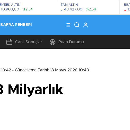
EYREK ALTIN
TAM ALTIN
BİS
10.903,00
%2,54
43.427,00
%2,54
1
BAFRA REHBERI
Canlı Sonuçlar
Puan Durumu
 10:42
- Güncelleme Tarihi: 18 Mayıs 2026 10:43
 Milyarlık