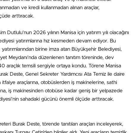
anmadan ve kredi kullanmadan alınan araçlar,
çüde arttıracak.
Dutlulu’nun 2026 yılının Manisa için yatırım yılı olacağını
ediyesi yatırımlarına hız kesmeden devam ediyor. Bu
yatırımlarından birine imza atan Büyükşehir Belediyesi,
riyet Meydanı’nda düzenlenen tanıtım töreninde, dev
40 araçlık temsili sergiyle ortaya kondu. Törene Manisa
rak Deste, Genel Sekreter Yardımcısı Ata Temiz ile daire
itfaiye araçlarına, otobüslerden iş makinelerine, sathi
arına, iş makinesinden otobüse kadar geniş bir yelpazede
iyesi’nin sahadaki gücünü önemli ölçüde arttıracak.
eri Burak Deste, törende tanıtılan araçları inceleyerek,
anı Turgay Çetin’den bilgiler aldı. Yeni araçların temizlik,