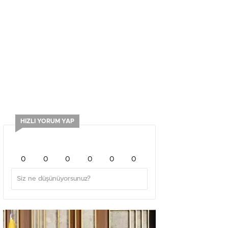
HIZLI YORUM YAP
0
0
0
0
0
0