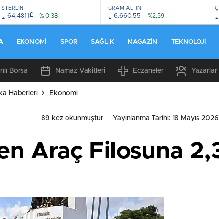
STERLİN
GRAM ALTIN
Ç
£
64,4811
% 0.38
6.660,55
%2,59
A
EKONOMI
SPOR
SAĞLIK
MAGAZIN
TEKNOLOJI
nlı Borsa
Namaz Vakitleri
Eczaneler
Yazarlar
ka Haberleri
Ekonomi
89 kez okunmuştur
Yayınlanma Tarihi: 18 Mayıs 2026
n Araç Filosuna 2,3