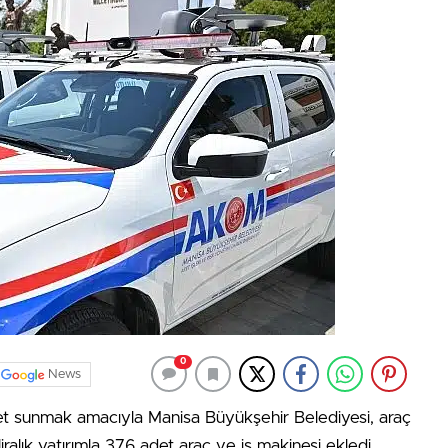
0
News
met sunmak amacıyla Manisa Büyükşehir Belediyesi, araç
ralık yatırımla 376 adet araç ve iş makinesi ekledi.