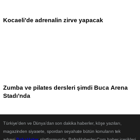
Kocaeli’de adrenalin zirve yapacak
Zumba ve pilates dersleri şimdi Buca Arena
Stadı’nda
Türkiye'den ve Dünya’dan son dakika haberler, köşe yazıları,
magazinden siyasete, spordan seyahate bütün konuların tek
adresi
BafraHaber
platformunda; BafraHaberler.Com haber içerikleri