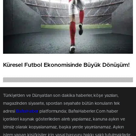
Küresel Futbol Ekonomisinde Büyük Dönüşüm!
Türkiye'den ve Dünya’dan son dakika haberler, köşe yazıları,
magazinden siyasete, spordan seyahate bütün konuların tek
adresi
BafraHaber
platformunda; BafraHaberler.Com haber
içerikleri kaynak gösterileden alıntı yapılamaz, kanuna aykırı ve
izinsiz olarak kopyalanamaz, başka yerde yayınlanamaz. Aykırı
işlem yapan kişi/kişiler için yasal başvuru hakkı saklı tutulmaktadır.