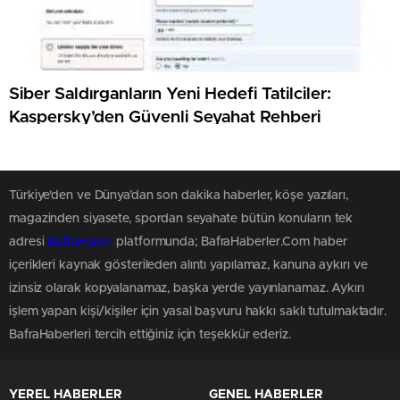
Siber Saldırganların Yeni Hedefi Tatilciler:
Kaspersky’den Güvenli Seyahat Rehberi
Türkiye'den ve Dünya’dan son dakika haberler, köşe yazıları,
magazinden siyasete, spordan seyahate bütün konuların tek
adresi
BafraHaber
platformunda; BafraHaberler.Com haber
içerikleri kaynak gösterileden alıntı yapılamaz, kanuna aykırı ve
izinsiz olarak kopyalanamaz, başka yerde yayınlanamaz. Aykırı
işlem yapan kişi/kişiler için yasal başvuru hakkı saklı tutulmaktadır.
BafraHaberleri tercih ettiğiniz için teşekkür ederiz.
YEREL HABERLER
GENEL HABERLER