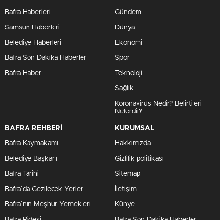
Bafra Haberleri
Gündem
Samsun Haberleri
Dünya
Belediye Haberleri
Ekonomi
Bafra Son Dakika Haberler
Spor
Bafra Haber
Teknoloji
Sağlık
Koronavirüs Nedir? Belirtileri
Nelerdir?
BAFRA REHBERİ
KURUMSAL
Bafra Kaymakamı
Hakkımızda
Belediye Başkanı
Gizlilik politikası
Bafra Tarihi
Sitemap
Bafra`da Gezilecek Yerler
İletişim
Bafra`nın Meşhur Yemekleri
Künye
Bafra Pidesi
Bafra Son Dakika Haberler