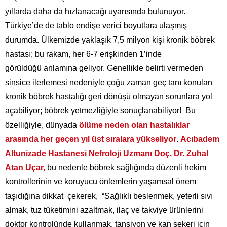
yıllarda daha da hızlanacağı uyarısında bulunuyor.
Türkiye’de de tablo endişe verici boyutlara ulaşmış
durumda.
Ülkemizde yaklaşık 7,5 milyon kişi kronik böbrek
hastası; bu rakam, her 6-7 erişkinden 1’inde
görüldüğü anlamına geliyor. Genellikle belirti vermeden
sinsice ilerlemesi nedeniyle çoğu zaman geç tanı konulan
kronik böbrek hastalığı geri dönüşü olmayan sorunlara yol
açabiliyor; böbrek yetmezliğiyle sonuçlanabiliyor! Bu
özelliğiyle, dünyada
ölüme neden olan hastalıklar
arasında her geçen yıl üst sıralara yükseliyor
.
Acıbadem
Altunizade Hastanesi
Nefroloji Uzmanı Doç. Dr. Zuhal
Atan Uçar,
bu nedenle böbrek sağlığında düzenli hekim
kontrollerinin ve koruyucu önlemlerin yaşamsal önem
taşıdığına dikkat çekerek, “Sağlıklı beslenmek, yeterli sıvı
almak, tuz tüketimini azaltmak, ilaç ve takviye ürünlerini
doktor kontrolünde kullanmak, tansiyon ve kan şekeri için