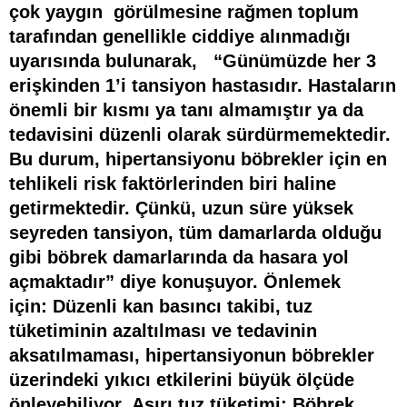
çok yaygın görülmesine rağmen toplum
tarafından genellikle ciddiye alınmadığı
uyarısında bulunarak, “Günümüzde her 3
erişkinden 1’i tansiyon hastasıdır. Hastaların
önemli bir kısmı ya tanı almamıştır ya da
tedavisini düzenli olarak sürdürmemektedir.
Bu durum, hipertansiyonu böbrekler için
en
tehlikeli risk faktörlerinden biri
haline
getirmektedir. Çünkü, uzun süre yüksek
seyreden tansiyon, tüm damarlarda olduğu
gibi böbrek damarlarında da hasara yol
açmaktadır” diye konuşuyor. Önlemek
için: Düzenli kan basıncı takibi, tuz
tüketiminin azaltılması ve tedavinin
aksatılmaması, hipertansiyonun böbrekler
üzerindeki yıkıcı etkilerini büyük ölçüde
önleyebiliyor. A
şırı tuz tüketimi: Böbrek