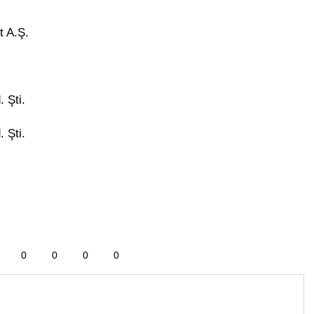
t A.Ş.
 Şti.
 Şti.
0
0
0
0