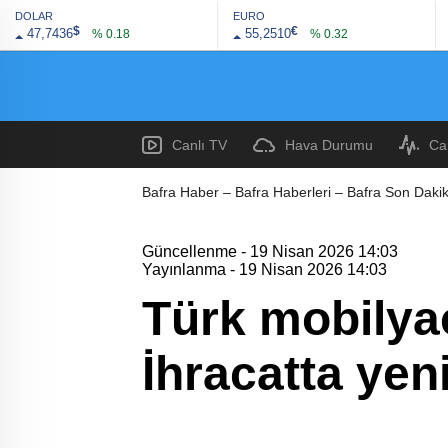
DOLAR
EURO
$
€
47,7436
55,2510
% 0.18
% 0.32
Canlı TV
Hava Durumu
Ca
Bafra Haber – Bafra Haberleri – Bafra Son Dakik
Güncellenme - 19 Nisan 2026 14:03
Yayınlanma - 19 Nisan 2026 14:03
Türk mobilya
İhracatta yen