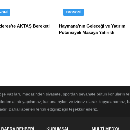
NOMI
EKONOMI
deres’te AKTAŞ Bereketi
Haymana’nın Geleceği ve Yatırım
Potansiyeli Masaya Yatırıldı
öşe yazıları, magazinden siyasete, spordan seyahate bütün konuların te
ileden alıntı yapılamaz, kanuna aykırı ve izinsiz olarak kopyalanamaz, 
adır. BafraHaberleri tercih ettiğiniz için teşekkür ederiz.
BAFRA REHBERİ
KURUMSAL
MULTİ MEDYA