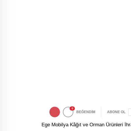
0
BEĞENDİM
ABONE OL
Ege Mobilya Kâğıt ve Orman Ürünleri İhracat