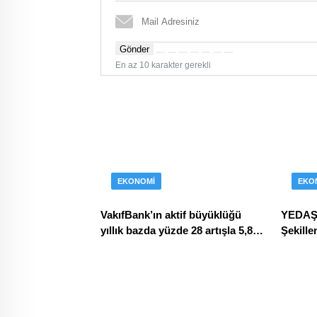
Gönder
En az 10 karakter gerekli
EKONOMI
EKO
VakıfBank’ın aktif büyüklüğü
YEDAŞ,
yıllık bazda yüzde 28 artışla 5,8
Şekille
trilyon TL’yi aştı
Arıyor