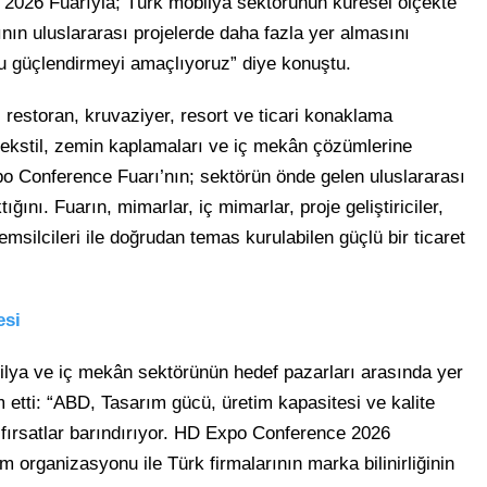
2026 Fuarıyla; Türk mobilya sektörünün küresel ölçekte
nın uluslararası projelerde daha fazla yer almasını
 güçlendirmeyi amaçlıyoruz” diye konuştu.
restoran, kruvaziyer, resort ve ticari konaklama
 tekstil, zemin kaplamaları ve iç mekân çözümlerine
o Conference Fuarı’nın; sektörün önde gelen uluslararası
ğını. Fuarın, mimarlar, iç mimarlar, proje geliştiriciler,
temsilcileri ile doğrudan temas kurulabilen güçlü bir ticaret
esi
bilya ve iç mekân sektörünün hedef pazarları arasında yer
 etti: “ABD, Tasarım gücü, üretim kapasitesi ve kalite
 fırsatlar barındırıyor. HD Expo Conference 2026
m organizasyonu ile Türk firmalarının marka bilinirliğinin