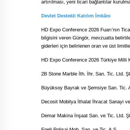
artırılması, yeni ticari bağlantılar kurul
Devlet Destekli Katılım İmkânı
HD Expo Conference 2026 Fuarı’nın Ticare
bilgisini veren Güngör, mevzuatta belirtile
giderleri için belirlenen oran ve üst limi
HD Expo Conference 2026 Türkiye Milli Ka
2B Stone Marble İth. İhr. San. Tic. Ltd. Şt
Büyüksoy Bayrak ve Şemsiye San. Tic. 
Decosit Mobilya İthalat İhracat Sanayi ve
Demar Makina İnşaat San. ve Tic. Ltd. Şt
Egeli Polisaj Mob. San. ve Tic. A.Ş.