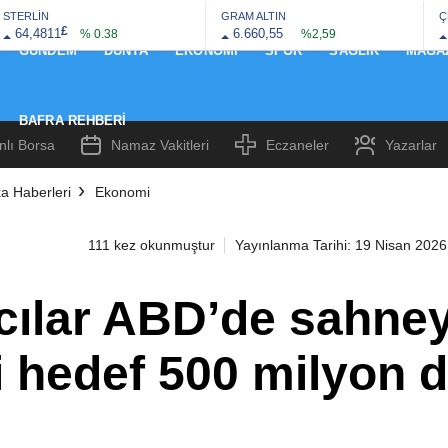
STERLİN
GRAM ALTIN
Ç
£
64,4811
6.660,55
% 0.38
%2,59
GÜNDEM
DÜNYA
EKONOMI
SPOR
SAĞLIK
MAGA
BAFRA REHBERI
nlı Borsa
Namaz Vakitleri
Eczaneler
Yazarlar
a Haberleri
Ekonomi
111 kez okunmuştur
Yayınlanma Tarihi: 19 Nisan 2026
cılar ABD’de sahney
i hedef 500 milyon d