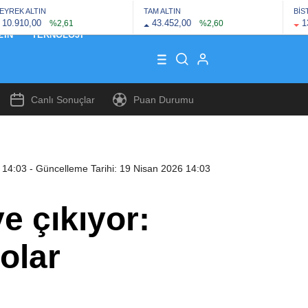
EYREK ALTIN
TAM ALTIN
BİS
10.910,00
43.452,00
1
%2,61
%2,60
ZIN
TEKNOLOJI
Canlı Sonuçlar
Puan Durumu
 14:03
- Güncelleme Tarihi: 19 Nisan 2026 14:03
e çıkıyor:
olar