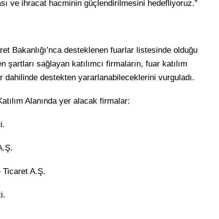
ması ve ihracat hacminin güçlendirilmesini hedefliyoruz.”
t Bakanlığı’nca desteklenen fuarlar listesinde olduğu
n şartları sağlayan katılımcı firmaların, fuar katılım
tler dahilinde destekten yararlanabileceklerini vurguladı.
tılım Alanında yer alacak firmalar:
i.
A.Ş.
 Ticaret A.Ş.
i.