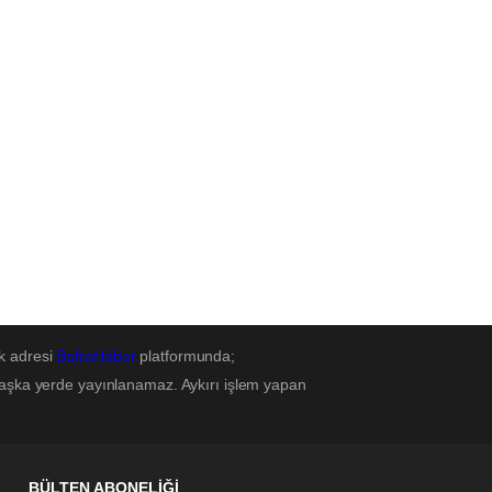
k adresi
BafraHaber
platformunda;
başka yerde yayınlanamaz. Aykırı işlem yapan
BÜLTEN ABONELİĞİ