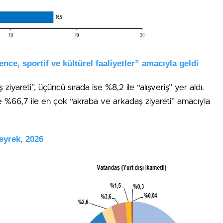
ence, sportif ve kültürel faaliyetler” amacıyla geldi
ziyareti”, üçüncü sırada ise %8,2 ile “alışveriş” yer aldı.
ze %66,7 ile en çok “akraba ve arkadaş ziyareti” amacıyla
Çeyrek, 2026