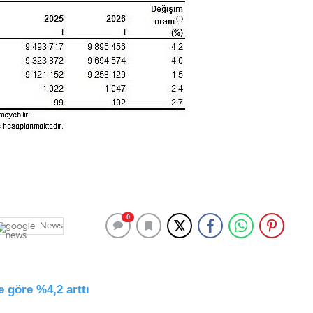
0
News
e göre %4,2 arttı