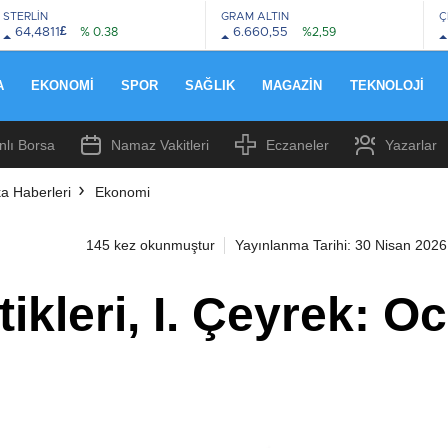
STERLİN
GRAM ALTIN
Ç
£
64,4811
% 0.38
6.660,55
%2,59
A
EKONOMI
SPOR
SAĞLIK
MAGAZIN
TEKNOLOJI
nlı Borsa
Namaz Vakitleri
Eczaneler
Yazarlar
a Haberleri
Ekonomi
145 kez okunmuştur
Yayınlanma Tarihi: 30 Nisan 2026
tikleri, I. Çeyrek: 