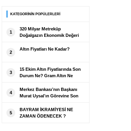
KATEGORİNİN POPÜLERLERİ
320 Milyar Metreküp
1
Doğalgazın Ekonomik Değeri
Açıklandı
Altın Fiyatları Ne Kadar?
2
15 Ekim Altın Fiyatlarında Son
3
Durum Ne? Gram Altın Ne
Kadar?
Merkez Bankası’nın Başkanı
4
Murat Uysal’ın Görevine Son
Verildi
BAYRAM İKRAMİYESİ NE
5
ZAMAN ÖDENECEK ?