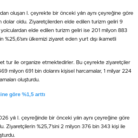
dan oluşan I. çeyrekte bir önceki yılın aynı çeyreğine göre
dolar oldu. Ziyaretçilerden elde edilen turizm geliri 9
 yolculardan elde edilen turizm geliri ise 201 milyon 883
nin %25,6’sını ülkemizi ziyaret eden yurt dışı ikametli
ket tur ile organize etmektedirler. Bu çeyrekte ziyaretçiler
69 milyon 691 bin dolarını kişisel harcamalar, 1 milyar 224
amaları oluşturdu.
ğine göre %1,5 arttı
26 yılı I. çeyreğinde bir önceki yılın aynı çeyreğine göre
u. Ziyaretçilerin %25,7’sini 2 milyon 376 bin 343 kişi ile
şturdu.