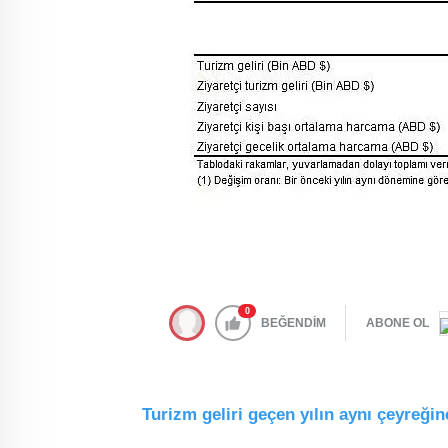
0
BEĞENDİM
ABONE OL
Turizm geliri geçen yılın aynı çeyreğin