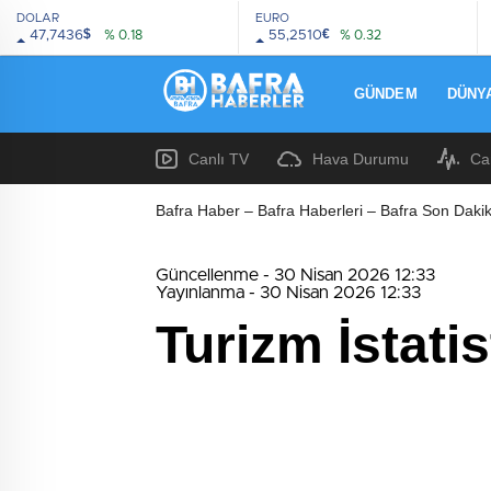
DOLAR
EURO
$
€
47,7436
% 0.18
55,2510
% 0.32
GÜNDEM
DÜNY
Canlı TV
Hava Durumu
Ca
Bafra Haber – Bafra Haberleri – Bafra Son Dakik
Güncellenme - 30 Nisan 2026 12:33
Yayınlanma - 30 Nisan 2026 12:33
Turizm İstatis