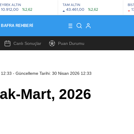
EYREK ALTIN
TAM ALTIN
BİS
10.912,00
%2,62
43.461,00
%2,62
1
BAFRA REHBERI
Canlı Sonuçlar
Puan Durumu
 12:33
- Güncelleme Tarihi: 30 Nisan 2026 12:33
Ocak-Mart, 2026