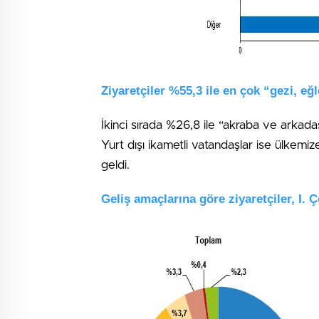
Ziyaretçiler %55,3 ile en çok “gezi, eğl
İkinci sırada %26,8 ile “akraba ve arkadaş 
Yurt dışı ikametli vatandaşlar ise ülkemi
geldi.
Geliş amaçlarına göre ziyaretçiler, I. 