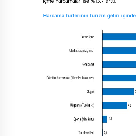
içme harcamaları ise %13,7 arttı.
Harcama türlerinin turizm geliri içinde