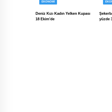
EKONOMI
EKO
Deniz Kızı Kadın Yelken Kupası
Şekerba
18 Ekim’de
yüzde 