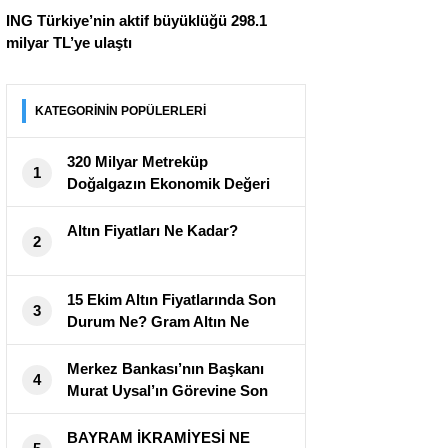
ING Türkiye’nin aktif büyüklüğü 298.1
milyar TL’ye ulaştı
KATEGORİNİN POPÜLERLERİ
320 Milyar Metreküp
1
Doğalgazın Ekonomik Değeri
Açıklandı
Altın Fiyatları Ne Kadar?
2
15 Ekim Altın Fiyatlarında Son
3
Durum Ne? Gram Altın Ne
Kadar?
Merkez Bankası’nın Başkanı
4
Murat Uysal’ın Görevine Son
Verildi
BAYRAM İKRAMİYESİ NE