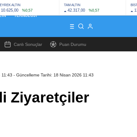
EYREK ALTIN
TAM ALTIN
BİS
10.625,00
42.317,00
1
%0,57
%0,57
ZIN
TEKNOLOJI
Canlı Sonuçlar
Puan Durumu
6 11:43
- Güncelleme Tarihi: 18 Nisan 2026 11:43
 Ziyaretçiler