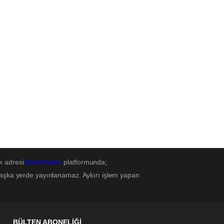
k adresi
BafraHaber
platformunda;
başka yerde yayınlanamaz. Aykırı işlem yapan
BÜLTEN ABONELİĞİ