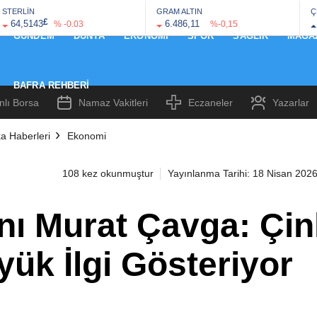
STERLİN
GRAM ALTIN
Ç
£
64,5143
6.486,11
% -0.03
%-0,15
GÜNDEM
DÜNYA
EKONOMI
SPOR
SAĞLIK
MAGA
BAFRA REHBERI
nlı Borsa
Namaz Vakitleri
Eczaneler
Yazarlar
a Haberleri
Ekonomi
108 kez okunmuştur
Yayınlanma Tarihi: 18 Nisan 202
 Murat Çavga: Çinli
ük İlgi Gösteriyor