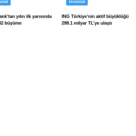
NOMI
EKONOMI
nk’tan yılın ilk yarısında
ING Türkiye’nin aktif büyüklüğü
32 büyüme
298.1 milyar TL’ye ulaştı