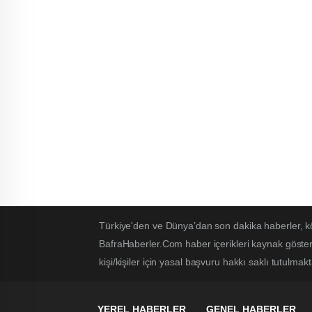
Türkiye'den ve Dünya’dan son dakika haberler, k
BafraHaberler.Com haber içerikleri kaynak göster
kişi/kişiler için yasal başvuru hakkı saklı tutulmakt
YEREL HABERLER
GENEL HABERLER