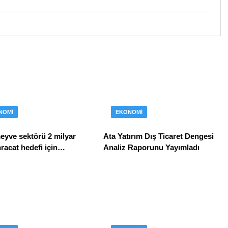
NOMI
EKONOMI
eyve sektörü 2 milyar
Ata Yatırım Dış Ticaret Dengesi
hracat hedefi için
Analiz Raporunu Yayımladı
dan destek istedi