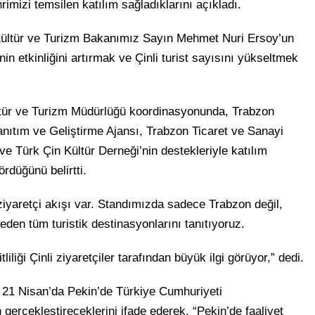
imizi temsilen katılım sağladıklarını açıkladı.
 Kültür ve Turizm Bakanımız Sayın Mehmet Nuri Ersoy’un
in etkinliğini artırmak ve Çinli turist sayısını yükseltmek
tür ve Turizm Müdürlüğü koordinasyonunda, Trabzon
nıtım ve Geliştirme Ajansı, Trabzon Ticaret ve Sanayi
 Türk Çin Kültür Derneği’nin destekleriyle katılım
ördüğünü belirtti.
ziyaretçi akışı var. Standımızda sadece Trabzon değil,
den tüm turistik destinasyonlarını tanıtıyoruz.
iliği Çinli ziyaretçiler tarafından büyük ilgi görüyor,” dedi.
 21 Nisan’da Pekin’de Türkiye Cumhuriyeti
 gerçekleştireceklerini ifade ederek, “Pekin’de faaliyet