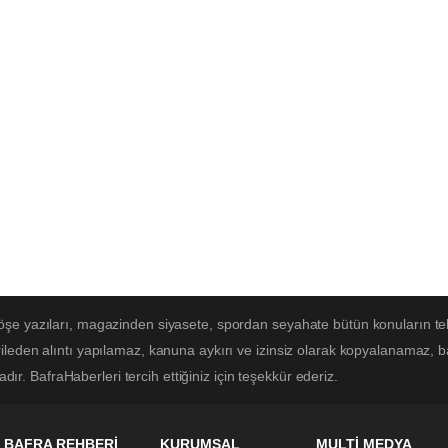
öşe yazıları, magazinden siyasete, spordan seyahate bütün konuların te
ileden alıntı yapılamaz, kanuna aykırı ve izinsiz olarak kopyalanamaz, 
adır. BafraHaberleri tercih ettiğiniz için teşekkür ederiz.
BAFRA REHBERİ
KURUMSAL
MULTİ MEDYA