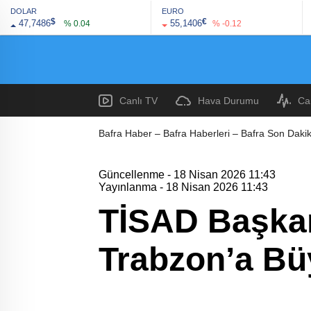
DOLAR
EURO
$
€
47,7486
55,1406
% 0.04
% -0.12
Canlı TV
Hava Durumu
Ca
Bafra Haber – Bafra Haberleri – Bafra Son Dakik
Güncellenme - 18 Nisan 2026 11:43
Yayınlanma - 18 Nisan 2026 11:43
TİSAD Başkanı
Trabzon’a Büy