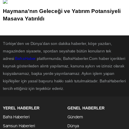
Haymana’nın Geleceği ve Yatırım Potansiyeli
Masaya Yatırıldı
Türkiye'den ve Dünya’dan son dakika haberler, köşe yazıları,
magazinden siyasete, spordan seyahate bütün konuların tek
adresi
BafraHaber
platformunda; BafraHaberler.Com haber içerikleri
kaynak gösterileden alıntı yapılamaz, kanuna aykırı ve izinsiz olarak
kopyalanamaz, başka yerde yayınlanamaz. Aykırı işlem yapan
kişi/kişiler için yasal başvuru hakkı saklı tutulmaktadır. BafraHaberleri
tercih ettiğiniz için teşekkür ederiz.
YEREL HABERLER
GENEL HABERLER
Bafra Haberleri
Gündem
Samsun Haberleri
Dünya