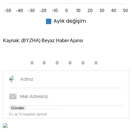
Kaynak: (BYZHA) Beyaz Haber Ajansı
0
0
0
0
0
0
Gönder
En az 10 karakter gerekli