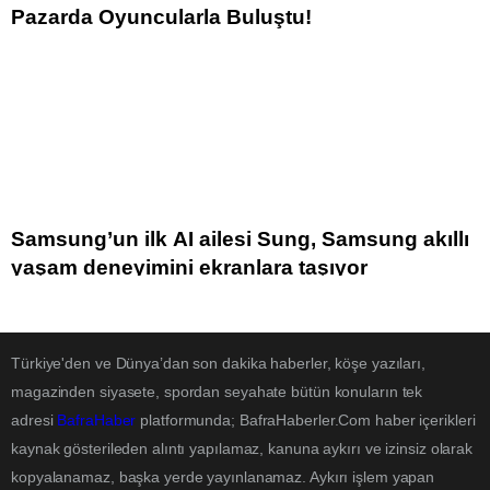
Pazarda Oyuncularla Buluştu!
Samsung’un ilk AI ailesi Sung, Samsung akıllı
yaşam deneyimini ekranlara taşıyor
Türkiye'den ve Dünya’dan son dakika haberler, köşe yazıları,
magazinden siyasete, spordan seyahate bütün konuların tek
adresi
BafraHaber
platformunda; BafraHaberler.Com haber içerikleri
kaynak gösterileden alıntı yapılamaz, kanuna aykırı ve izinsiz olarak
kopyalanamaz, başka yerde yayınlanamaz. Aykırı işlem yapan