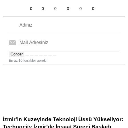
0
0
0
0
0
0
Gönder
En az 10 karakter gerekli
İzmir’in Kuzeyinde Teknoloji Üssü Yükseliyor:
Technocity İzmir’de İnşaat Süreci Başladı