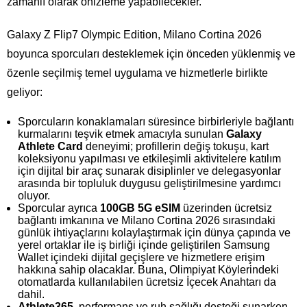
zamanlı olarak önizleme yapabilecekler.
Galaxy Z Flip7 Olympic Edition, Milano Cortina 2026
boyunca sporcuları desteklemek için önceden yüklenmiş ve
özenle seçilmiş temel uygulama ve hizmetlerle birlikte
geliyor:
Sporcuların konaklamaları süresince birbirleriyle bağlantı
kurmalarını teşvik etmek amacıyla sunulan
Galaxy
Athlete Card
deneyimi; profillerin değiş tokuşu, kart
koleksiyonu yapılması ve etkileşimli aktivitelere katılım
için dijital bir araç sunarak disiplinler ve delegasyonlar
arasında bir topluluk duygusu geliştirilmesine yardımcı
oluyor.
Sporcular ayrıca
100GB 5G eSIM
üzerinden ücretsiz
bağlantı imkanına ve Milano Cortina 2026 sırasındaki
günlük ihtiyaçlarını kolaylaştırmak için dünya çapında ve
yerel ortaklar ile iş birliği içinde geliştirilen Samsung
Wallet içindeki dijital geçişlere ve hizmetlere erişim
hakkına sahip olacaklar. Buna, Olimpiyat Köylerindeki
otomatlarda kullanılabilen ücretsiz İçecek Anahtarı da
dahil.
Athlete365
, performans ve ruh sağlığı desteği sunarken