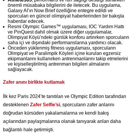
önemli müsabaka bilgilerini de iletecek. Bu uygulama,
Galaxy AI’ın Now Brief özelliğine entegre edildi ve
sporcuları en güncel olimpiyat haberlerinden bir bakışta
haberdar edecek.
Resmi Olympic Games™ uygulaması, IOC Yardım Hattı
ve PinQuest dahil olmak üzere diğer uygulamalar,
Olimpiyat Köyü’ndeki günlük konforu artırırken sporcuların
saha içi ve dışındaki performanslarına yardımcı olacak.
Önceden yüklenmiş fitness uygulaması, sporcuların
Olimpiyat ve Paralimpik Köyleri içine kurulan egzersiz
ekipmanlarını kullanırken antrenmanlarını takip etmelerini
ve kişiselleştirilmiş antrenman bilgileri almalarını
sağlayacak.
Zafer anını birlikte kutlamak
İlk kez Paris 2024’te tanıtılan ve Olympic Edition tarafından
desteklenen
Zafer Selfie’si
, sporcuların zafer anlarını
doğrudan kürsüden yakalamalarına ve kendi bakış
açılarından paylaşmalarına olanak tanıyarak anları daha
bağlantılı hale getirmişti.