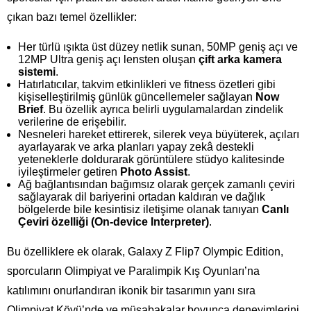
çıkan bazı temel özellikler:
Her türlü ışıkta üst düzey netlik sunan, 50MP geniş açı ve
12MP Ultra geniş açı lensten oluşan
çift arka kamera
sistemi
.
Hatırlatıcılar, takvim etkinlikleri ve fitness özetleri gibi
kişiselleştirilmiş günlük güncellemeler sağlayan
Now
Brief
. Bu özellik ayrıca belirli uygulamalardan zindelik
verilerine de erişebilir.
Nesneleri hareket ettirerek, silerek veya büyüterek, açıları
ayarlayarak ve arka planları yapay zekâ destekli
yeteneklerle doldurarak görüntülere stüdyo kalitesinde
iyileştirmeler getiren
Photo Assist
.
Ağ bağlantısından bağımsız olarak gerçek zamanlı çeviri
sağlayarak dil bariyerini ortadan kaldıran ve dağlık
bölgelerde bile kesintisiz iletişime olanak tanıyan
Canlı
Çeviri özelliği (On-device Interpreter)
.
Bu özelliklere ek olarak, Galaxy Z Flip7 Olympic Edition,
sporcuların Olimpiyat ve Paralimpik Kış Oyunları’na
katılımını onurlandıran ikonik bir tasarımın yanı sıra
Olimpiyat Köyü’nde ve müsabakalar boyunca deneyimlerini