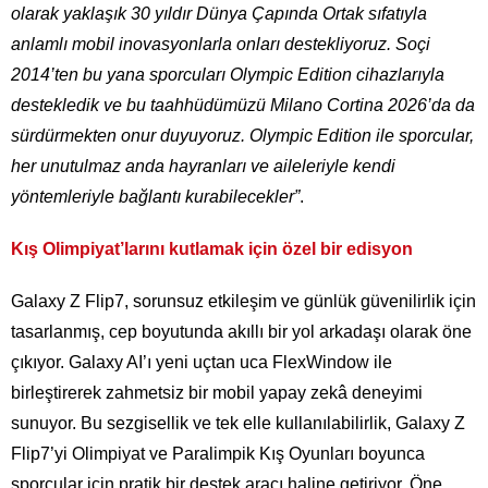
olarak yaklaşık 30 yıldır Dünya Çapında Ortak sıfatıyla
anlamlı mobil inovasyonlarla onları destekliyoruz. Soçi
2014’ten bu yana sporcuları Olympic Edition cihazlarıyla
destekledik ve bu taahhüdümüzü Milano Cortina 2026’da da
sürdürmekten onur duyuyoruz. Olympic Edition ile sporcular,
her unutulmaz anda hayranları ve aileleriyle kendi
yöntemleriyle bağlantı kurabilecekler”
.
Kış Olimpiyat’larını kutlamak için özel bir edisyon
Galaxy Z Flip7, sorunsuz etkileşim ve günlük güvenilirlik için
tasarlanmış, cep boyutunda akıllı bir yol arkadaşı olarak öne
çıkıyor. Galaxy AI’ı yeni uçtan uca FlexWindow ile
birleştirerek zahmetsiz bir mobil yapay zekâ deneyimi
sunuyor. Bu sezgisellik ve tek elle kullanılabilirlik, Galaxy Z
Flip7’yi Olimpiyat ve Paralimpik Kış Oyunları boyunca
sporcular için pratik bir destek aracı haline getiriyor. Öne