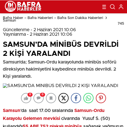
Bafra Haber – Bafra Haberleri – Bafra Son Dakika Haberleri
Samsun
745
Güncellenme - 2 Haziran 2021 10:06
Yayınlanma - 2 Haziran 2021 10:06
SAMSUN’DA MİNİBÜS DEVRİLDİ
2 KİŞİ YARALANDI
Samsun'da; Samsun-Ordu karayolunda minibüs soförü
direksiyon hakimiyetini kaybedince minibüs devrildi. 2
Kişi yaralandı.
0
0
Samsun
‘da saat 17.00 sıralarında
Samsun-Ordu
Karayolu
Gelemen mevkisi
civarında Yusuf S. (50)
kullandığı
55 ABE 752 plakalı minibüs,
sağanak yağmurun