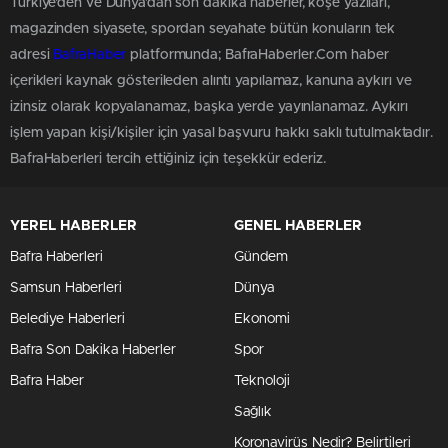
Türkiye'den ve Dünya’dan son dakika haberler, köşe yazıları,
magazinden siyasete, spordan seyahate bütün konuların tek
adresi
BafraHaber
platformunda; BafraHaberler.Com haber
içerikleri kaynak gösterileden alıntı yapılamaz, kanuna aykırı ve
izinsiz olarak kopyalanamaz, başka yerde yayınlanamaz. Aykırı
işlem yapan kişi/kişiler için yasal başvuru hakkı saklı tutulmaktadır.
BafraHaberleri tercih ettiğiniz için teşekkür ederiz.
YEREL HABERLER
GENEL HABERLER
Bafra Haberleri
Gündem
Samsun Haberleri
Dünya
Belediye Haberleri
Ekonomi
Bafra Son Dakika Haberler
Spor
Bafra Haber
Teknoloji
Sağlık
Koronavirüs Nedir? Belirtileri