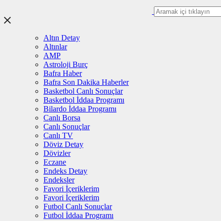
Altın Detay
Altınlar
AMP
Astroloji Burç
Bafra Haber
Bafra Son Dakika Haberler
Basketbol Canlı Sonuçlar
Basketbol İddaa Programı
Bilardo İddaa Programı
Canlı Borsa
Canlı Sonuçlar
Canlı TV
Döviz Detay
Dövizler
Eczane
Endeks Detay
Endeksler
Favori İçeriklerim
Favori İçeriklerim
Futbol Canlı Sonuçlar
Futbol İddaa Programı