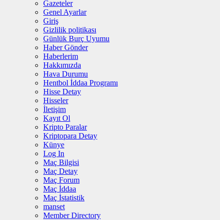
Gazeteler
Genel Ayarlar
Giriş
Gizlilik politikası
Günlük Burç Uyumu
Haber Gönder
Haberlerim
Hakkımızda
Hava Durumu
Hentbol İddaa Programı
Hisse Detay
Hisseler
İletişim
Kayıt Ol
Kripto Paralar
Kriptopara Detay
Künye
Log In
Maç Bilgisi
Maç Detay
Maç Forum
Maç İddaa
Maç İstatistik
manset
Member Directory