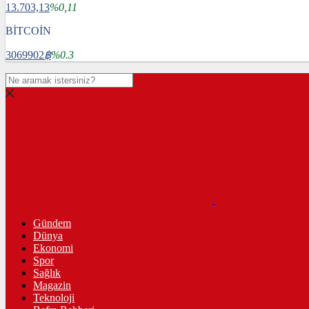
13.703,13
%0,11
BİTCOİN
3069902
฿
%0.3
Gündem
Dünya
Ekonomi
Spor
Sağlık
Magazin
Teknoloji