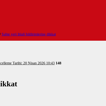
/
Sahte veri ihlali bildirimlerine dikkat
celleme Tarihi: 20 Nisan 2026 10:43
148
dikkat