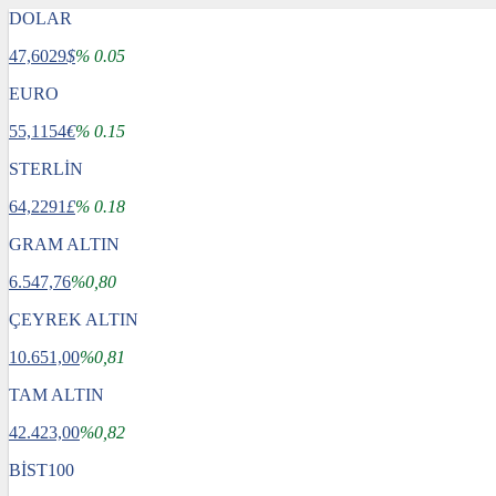
DOLAR
47,6029
$
% 0.05
EURO
55,1154
€
% 0.15
STERLİN
64,2291
£
% 0.18
GRAM ALTIN
6.547,76
%0,80
ÇEYREK ALTIN
10.651,00
%0,81
TAM ALTIN
42.423,00
%0,82
BİST100