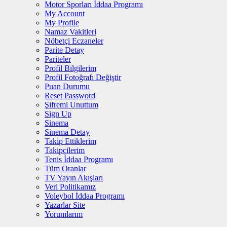
Motor Sporları İddaa Programı
My Account
My Profile
Namaz Vakitleri
Nöbetçi Eczaneler
Parite Detay
Pariteler
Profil Bilgilerim
Profil Fotoğrafı Değiştir
Puan Durumu
Reset Password
Şifremi Unuttum
Sign Up
Sinema
Sinema Detay
Takip Ettiklerim
Takipçilerim
Tenis İddaa Programı
Tüm Oranlar
TV Yayın Akışları
Veri Politikamız
Voleybol İddaa Programı
Yazarlar Site
Yorumlarım